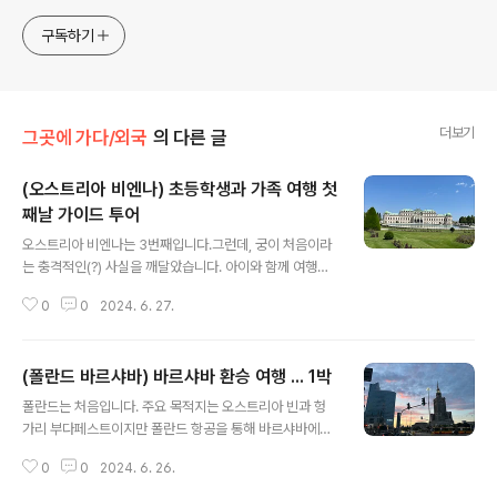
구독하기
더보기
그곳에 가다/외국
의 다른 글
(오스트리아 비엔나) 초등학생과 가족 여행 첫
째날 가이드 투어
글 내용
오스트리아 비엔나는 3번째입니다.그런데, 궁이 처음이라
는 충격적인(?) 사실을 깨달았습니다. 아이와 함께 여행이
니 하루종일 돌아다니기는 어렵습니다.한국어 가이드 투어
0
0
2024. 6. 27.
신청했고, 9시에 모여 점심 먹고 헤어지는 코스입니다. 비
엔나 중앙역으로 이동했습니다. 궁으로 이동은 지하철과
트램을 이용하는데 이날은 성소수자날 행사가 있어 지하철
(폴란드 바르샤바) 바르샤바 환승 여행 ... 1박
로만 이동했습니다. * 궁 (09:10) 벨베데레 궁전 벨베데레
글 내용
궁전은 비엔나 중앙역에서 가깝습니다. 가이드가 뒤쪽으
폴란드는 처음입니다. 주요 목적지는 오스트리아 빈과 헝
로 나오지 말라고 했는데....가족 중 누군가 저쪽으로 나가
가리 부다페스트이지만 폴란드 항공을 통해 바르샤바에서
려고 하더군요."거기 아니야. 반대쪽이야 ~~~~~" (1
1박을 결정합니다. LOT 폴란드 항공 경험입니다.기대보다
1:27) 호프부르크 왕궁현재 대통령 관저가 있는 곳입니
0
0
2024. 6. 26.
는 괜찮았습니다. https://xcoolcat7.tistory.com/157
다. https://namu.wiki/w/%ED%98%B8%ED%94..
7 LOT 폴란드 항공으로 환승 이용기 ... 기대보다 괜찮았