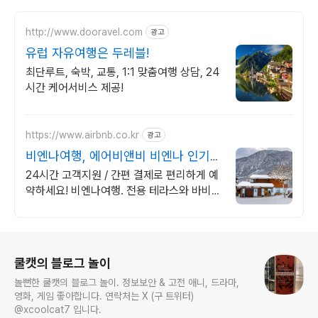
http://www.dooravel.com
광고
유럽 자유여행은 두레블!
최단루트, 숙박, 교통, 1:1 맞춤여행 상담, 24
시간 케어서비스 제공!
https://www.airbnb.co.kr
광고
비엔나여행, 에어비앤비 비엔나 인기숙
소 둘러보기
24시간 고객지원 / 간편 결제로 편리하게 예
약하세요! 비엔나여행. 전용 테라스와 바비큐
그릴이 제공되는 숙소를 예약하세요.
로그 정보
쿨캣의 블로그 놀이
놀뻔한 쿨캣의 블로그 놀이. 정보보안 & 고전 애니, 드라마,
영화, 게임 좋아합니다. 연락처는 X (구 트위터)
@xcoolcat7 입니다.