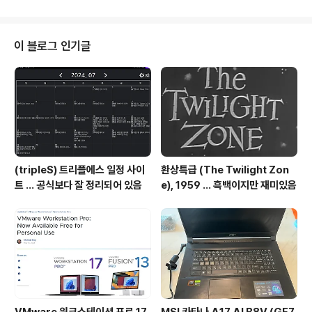
지만2024년 6월 LOT 폴란드 항공을 이용해 유럽으로
여행갔습니다 아내가 폴란드 항공 음식 별로라고해서 큰
기대는 안했지만 이외로 괜찮은 부분이 있었습니다. 작년
이 블로그 인기글
에는 루프트한자 항공으로 독일xcoolcat7.tistory.co
m . 여행 가이드 : 바르샤바https://www.youtube.co
m/watch?v=DA30eyF14Sw 하지만, 저녁 늦게 도착해
서 다음날 오후에 출발해야해서 주어진 시간..
(tripleS) 트리플에스 일정 사이
환상특급 (The Twilight Zon
트 ... 공식보다 잘 정리되어 있음
e), 1959 ... 흑백이지만 재미있음
VMware 워크스테이션 프로 17.
MSI 카타나 A17 AI B8V (GF7