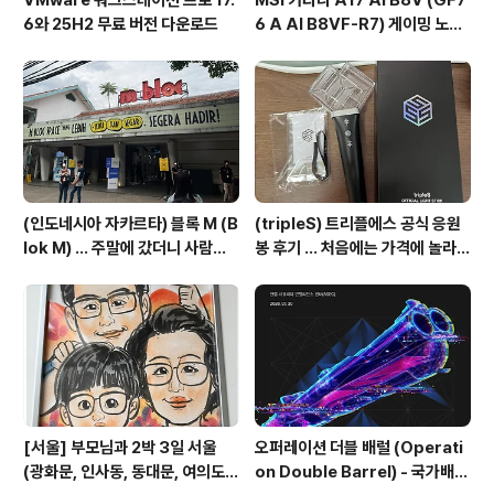
6와 25H2 무료 버전 다운로드
6 A AI B8VF-R7) 게이밍 노트
북 후기 ... 초등학생 게임용 노트북
(인도네시아 자카르타) 블록 M (B
(tripleS) 트리플에스 공식 응원
lok M) ... 주말에 갔더니 사람이
봉 후기 ... 처음에는 가격에 놀라고
너무 많음
기능에 또 놀람
[서울] 부모님과 2박 3일 서울
오퍼레이션 더블 배럴 (Operati
(광화문, 인사동, 동대문, 여의도)
on Double Barrel) - 국가배후