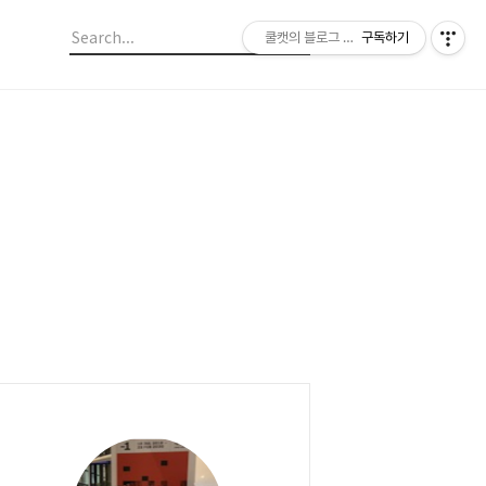
쿨캣의 블로그 놀이
구독하기