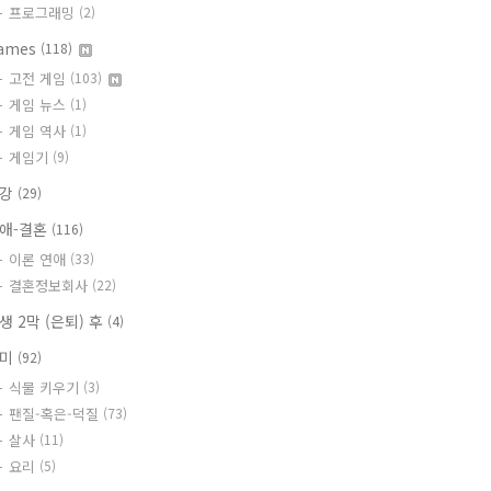
프로그래밍
(2)
ames
(118)
고전 게임
(103)
게임 뉴스
(1)
게임 역사
(1)
게임기
(9)
건강
(29)
애-결혼
(116)
이론 연애
(33)
결혼정보회사
(22)
생 2막 (은퇴) 후
(4)
취미
(92)
식물 키우기
(3)
팬질-혹은-덕질
(73)
살사
(11)
요리
(5)