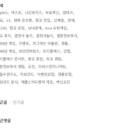
ag
ipleS,
넥스트,
나인뮤지스,
무료백신,
앱테크,
오,
v3,
영화 감상평,
판교 맛집,
신해철,
연애,
100,
판교 모임,
남녀관계,
msx 슈팅게임,
교 회식,
결정사 놀이,
결정사놀이,
결혼정보회사,
989년 게임,
이벤트,
자그레브 박물관,
경품,
986년 게임,
보안컨퍼런스,
트리플에스,
안랩,
리플에스 콘서트,
판교 혼밥,
듀오 경험,
혼정보회사 경험,
오진,
리버스엔지니어링,
철수연구소,
악성코드,
이벤트당첨,
경품당첨,
성코드 분석,
애플2 어드벤처 게임,
백신오진,
근글
인기글
근댓글