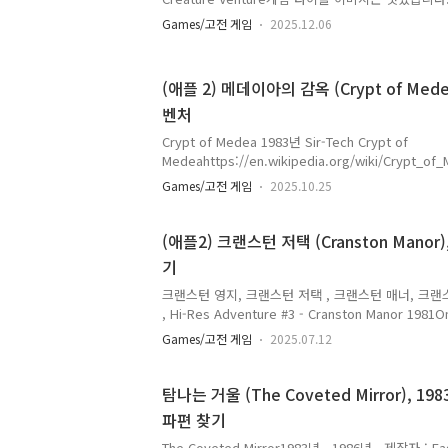
선과 점입니다. 이렇게 표현됩니다. (...)
Games/고전 게임
2025.12.06
https://en.wikipedia.org/wiki/Creature_Venture
WikipediaFrom Wikipedia, the free encycloped
video game Creature Venture is a video game f
(애플 2) 메데이아의 감옥 (Crypt of Medea
published by Highlands Computer Services in 1
벤처
Crypt of Medea 1983년 Sir-Tech Crypt of
Medeahttps://en.wikipedia.org/wiki/Crypt_of
WikipediaFrom Wikipedia, the free encycloped
Games/고전 게임
2025.10.25
video game Crypt of Medea is an adventure ga
Britto and Allan Lamb for the Apple II. It was p
1984. Crypt of Medea makes use of graphics, b
(애플2) 크랜스턴 저택 (Cranston Manor),
controlleen.wikipedia.org 메데이아의 지하 ..
기
크랜스턴 영지, 크랜스턴 저택 , 크랜스턴 매너, 크랜스톤
, Hi-Res Adventure #3 - Cranston Manor 1981O
Adventure #3 작품입니다.Hi-Res Adventure #0 - M
Games/고전 게임
2025.07.12
(1980)Hi-Res Adventure #1 - Mystery House (1
- Wizard and the Princess / Adventure in Seren
Adventure #3 - Cranston Manor (1981)Hi-Res A
탐나는 거울 (The Coveted Mirror), 198
and the Golden Fleece (198..
파편 찾기
The Coveted Mirror1983년 , 1986년 . 제작자 : Eagl