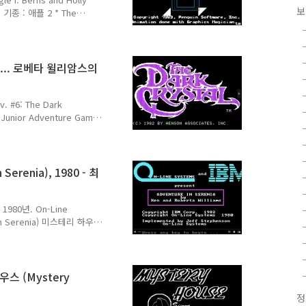
보
. 기종 : 애플 2 * The
에 업데이트 버전이 출시되었나
e/115841/the-coveted-
니다. 1983년에 출시된 원본
서 시스템이 포함되어 있었
83 ... 로베타 윌리암스의
rehend 엔진을 사용하여 재출
 #6: The Dark
a Junior Adventure Game
ystal 1982년 영화 The
 DARK CRYSTAL [1982]
com/watch?v=eaH6cOR8NKc
 The Dark Crystal -
 Serenia), 1980 - 최
. 1980년. On-Line
e in Serenia) 미스테리 하우
게임입니다. . 최초의 그래픽
istory.com/1003 최초의
House)미스테리 하우스
: 1980 - 플랫폼 : Apple ][
스 (Mystery
1980년에 출시한 최초의
정