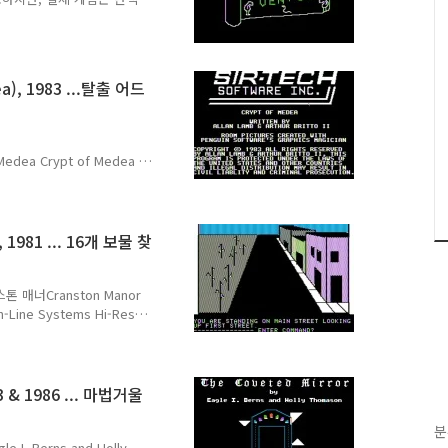
 Creature Venture -
ia 1980 video game 1980
or the Apple II
), 1983 ...탈출 어드
980.[1] Creature Vent..
_Medea Crypt of Medea -
ia 1984 video game 1984
me written by Arthur
ublished by Sir-Tech in
ut is
 1981 ... 16개 보물 찾
 매너Cranston Manor
n-Line Systems Hi-Res
ission Asteroid
980)Hi-Res Adventure #2
ia (1980)Hi-Res
dventure #4 - Ulysses
3 & 1986 ... 마법거울
분
e I. Berns and Holly