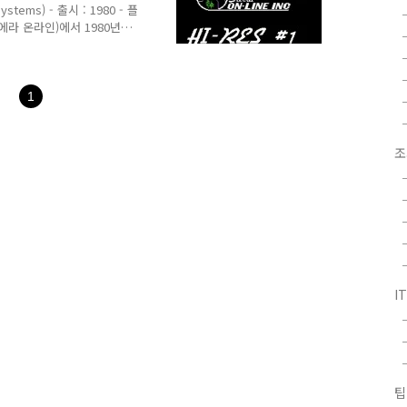
stems) - 출시 : 1980 - 플
시에라 온라인)에서 1980년에
버전은 1987년에 무료로
House 당시 어드벤처 게임은 텍스트
한국 사람에게는 영어의 압박
1
화하고 그래픽을 보면서 진
 화려한 그래픽을 기대할 수는
조
I
팁