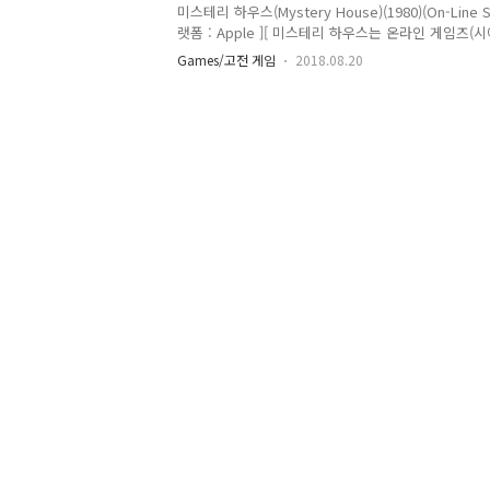
미스테리 하우스(Mystery House)(1980)(On-Line Sy
랫폼 : Apple ][ 미스테리 하우스는 온라인 게임즈(
출시한 최초의 그래픽 어드벤처 게임입니다. 플레이한 
Games/고전 게임
2018.08.20
풀린 버전입니다. - Mystery House
https://en.wikipedia.org/wiki/Mystery_
로만 되어 있고 한편의 소설을 보는 듯했죠.하지만 
이 시작됩니다 TT 미스테리 하우스는 텍스트를 최소
행합니다.물론 2018년 기준으로 40년 전 작품이니
없습니다. 딱봐도 어셈블리가..