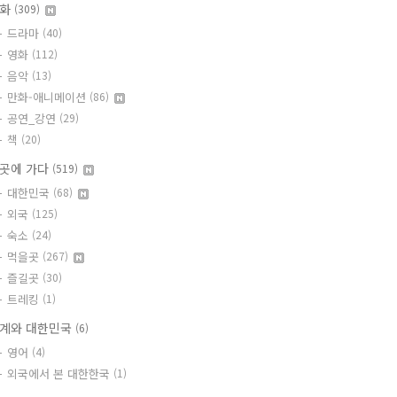
문화
(309)
드라마
(40)
영화
(112)
음악
(13)
만화-애니메이션
(86)
공연_강연
(29)
책
(20)
곳에 가다
(519)
대한민국
(68)
외국
(125)
숙소
(24)
먹을곳
(267)
즐길곳
(30)
트레킹
(1)
계와 대한민국
(6)
영어
(4)
외국에서 본 대한한국
(1)