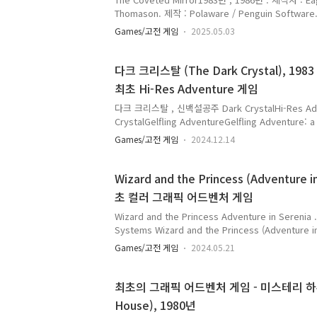
Thomason. 제작 : Polaware / Penguin Software
Coveted Mirror 1983년작 게임입니다.1986년
Games/고전 게임
2025.05.03
봅니다. 출처 : https://www.mobygames.com/gam
mirror/The Coveted Mirror는 두 번 출시되었습
게임에는 동사 명사 항목만 인식하는 더 원시적인 파
다크 크리스탈 (The Dark Crystal), 19
습니다. 이 게임은 1986년에 Polarware의 Comp
최초 Hi-Res Adventure 게임
시되었는데, 이 엔진을 통해 ..
다크 크리스탈 , 신백설공주 Dark CrystalHi-Res Adv.
CrystalGelfling AdventureGelfling Adventure: 
for Ages 9 & Up - 1983- 시에라 온라인 * Dark Cr
Games/고전 게임
2024.12.14
Dark Crystal 을 기반으로 만들어진 게임입니다. . THE
- Official Trailer (HD)https://www.youtube.
https://en.wikipedia.org/wiki/The_Dark_Crystal
Wizard and the Princess (Adventure in
WikipediaFrom Wikipedia..
초 컬러 그래픽 어드벤처 게임
Wizard and the Princess Adventure in Serenia 
Systems Wizard and the Princess (Adventur
스 (Mystery House) 는 최초의 그래픽 어드벤처 
Games/고전 게임
2024.05.21
어드벤처 게임 - 미스테리 하우스https://xcoolcat7.t
그래픽 어드벤처 게임 - 미스테리 하우스 (Mystery 
(Mystery House)(1980)(On-Line Systems) - 출시 
최초의 그래픽 어드벤처 게임 - 미스테리 하우
미스테리 하우스는 온라인 게임즈(시에라 온라인)에서 
House), 1980년
그래픽 어드벤처..