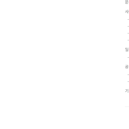
문
사
일
공