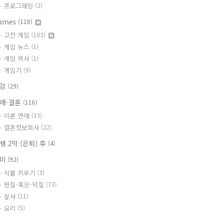
프로그래밍
(2)
ames
(118)
고전 게임
(103)
게임 뉴스
(1)
게임 역사
(1)
게임기
(9)
건강
(29)
애-결혼
(116)
이론 연애
(33)
결혼정보회사
(22)
생 2막 (은퇴) 후
(4)
취미
(92)
식물 키우기
(3)
팬질-혹은-덕질
(73)
살사
(11)
요리
(5)