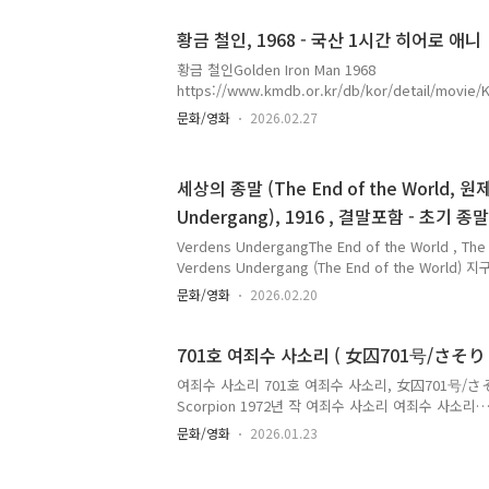
namu.wiki 줄거리 마음씨 착하지만 무능한 흥부 마
놀부는 자신의 재산을 탐낸다고 생각해 흥부 가족을 
황금 철인, 1968 - 국산 1시간 히어로 애니
고 고쳐 사는 흥부(옛날에는 빈집 그냥 들어가서 살면
풀이 묻어 있는 내용도 잘 표현했습니다. 아이들이 참
황금 철인Golden Iron Man 1968
신해 매를 맞고 돈을 법니다. 피를 리얼하게 표현했네
https://www.kmdb.or.kr/db/kor/detail/movi
배 ..
이터베이스- [출처 : KMDB]www.kmdb.or.kr 황
문화/영화
2026.02.27
https://namu.wiki/w/%ED%99%A9%EA%B8
%B8 황금철인한국영상자료원 에서 공개한 영상. 196
애니메이션 영화. 감독의 박영일 감독이namu.wiki 
세상의 종말 (The End of the World, 원제
기반) 꾀돌이는 우주궁전에서 이곳의 주인인 황금철인
Undergang), 1916 , 결말포함 - 초기 종
낸다. 그때 악마 사탄이 '희망의 별'을 침략했다는 
꾀돌이는 황무지로 변한 희망의 별에서 지영이라는 소녀
Verdens UndergangThe End of the World , Th
Verdens Undergang (The End of the Worl
로 인해 발생하는 재난과 그 속에서 드러나는 인간의
문화/영화
2026.02.20
영화입니다. IMDBhttps://www.imdb.com/title/tt0
Undergang (1916) ⭐ 6.5 | Drama, Sci-Fi1h
https://en.wikipedia.org/wiki/The_End_of_th
701호 여죄수 사소리 ( 女囚701号/さそり )
개봉한 시점은 세계 1차 대전, 그리고 1910년 헬리혜
여죄수 사소리 701호 여죄수 사소리, 女囚701号/さそり, 
(..
Scorpion 1972년 작 여죄수 사소리 여죄수 사소리
https://namu.wiki/w/%EC%97%AC%EC%A3
문화/영화
2026.01.23
%82%AC%EC%86%8C%EB%A6%AC 여죄수 
를 원작으로 토에이 영화사에서 촬영한 시리즈물. 제
뜻이며 감옥에서namu.wikiimdbhttps://www.imdb.c