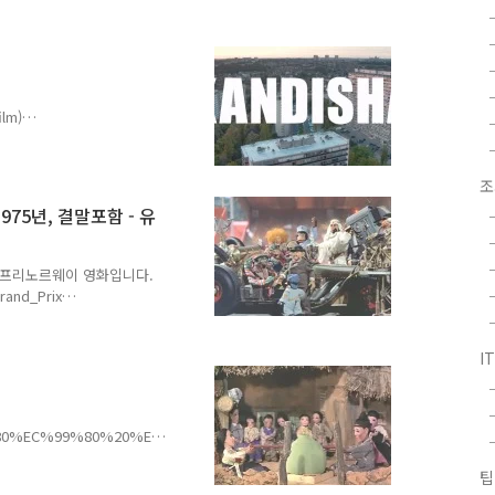
공식 사이트가까운 미래, 치
견된다. 그의 지휘관은 기밀
한 임무에 뛰어든
4%EC%9B%83%EC%82%AC
ilm)
ha (2020) ⭐ 5.4 |
따르면 '아이샤 칸디샤'는 모로코
장 유력)16세기 왓타시드
조
성 전사였다는 설이 있습니
, 1975년, 결말포함 - 유
복한 아군에게 처치하게 하
dessa"(백작 부인)*라 불
5년 그랑프리노르웨이 영화입니다.
Grand_Prix
 Grand Prix (1975) ⭐ 8.5 |
.imdb.com 줄거리 레오도르 펠
I
기 위해 자동차 경주에 참가
5년에도 중동 지역은 위기였
니다. 손상된 상태로 경기에
%80%EC%99%80%20%EB
)1967년도에 만들어진 한국
팁
67년에 홍길동 에 이어 한