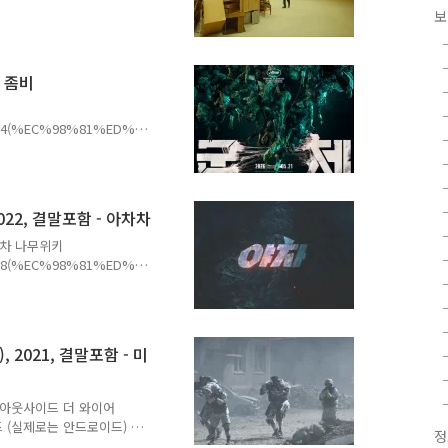
ms 시리즈 〉를 기반으로 한
보
236/ Baekrum (2026) ⭐
w.imdb.com 전 세계를 놀라게
는 좀비
youtube.com/watch?
은가 보네요...
%B4(%EC%98%81%ED%99
의 탄생 정체불명의 감염 사
u.wiki
film) 군체 예고편
, 2022, 결말포함 - 아차차
qzoO2OuA%3D%3D 줄거리
태가 발생한다. 건물은 순
차 야차 나무위키
립된다. 처음에는 짐승처럼
%A8(%EC%98%81%ED%99
2년 4월 8일 에 공개된 프리
i 줄거리 북한 공작원하고도
었던건 결말더보기 일본 스파
파이 리스트를 찾았습니다.
, 2021, 결말포함 - 미
원 간부는 일본 스파이였습
습니다. 야차는 살아있었고
 작 아웃사이드 더 와이어
이버드 (실제로는 안드로이드) 상
정
com/kr/title/81074110