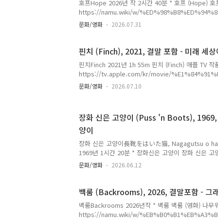
호프Hope 2026년 작 2시간 40분 * 호프 (Hope)
https://namu.wiki/w/%ED%98%B8%ED%94
%94) 호프(영화)〈 추격자 〉, 〈 황해 〉, 〈 곡성
문화/영화
2026.07.31
번째 장편영화. 제79회 칸 영화제 경쟁namu.wiki
https://www.imdb.com/title/tt27369017/?ref_=
| Action, Drama, Horror2h 40m | 15www.i
핀치 (Finch), 2021, 결말 포함 - 미래 
1970년대 혹은 1980년 대 휴전선 근처 호프항(지
핀치Finch 2021년 1h 55m 핀치 (Finch) 애플 TV 
도 있지만 일단 대한민국) 마을에 괴생명체가 나타나 소
https://tv.apple.com/kr/movie/%E1%84%
%E1%84%8E%E1%85%B5---finch/umc.cmc.47dk
문화/영화
2026.07.10
Watch '핀치' - Finch - Apple TV폐허가 된 위
들어낸 로봇과 덩그러니 남겨진 핀치(톰 행크스). 그만
집을 찾아 가슴 뜨거운 여정에 나선다.tv.apple.c
장화 신은 고양이 (Puss 'n Boots), 196
외출도 어렵게 오염된 지구 공학자로 보이는 '핀치'는
양이
니다.그런데, 뭔가 심상치 않은 대기 상태를 확인하고
장화 신은 고양이長靴をはいた猫, Nagagutsu o haita n
1969년 1시간 20분 * 장화신은 고양이 장화 신은 
니다.(이번에 처음 알았네요.) 장화 신은 고양이 나무
문화/영화
2026.06.12
https://namu.wiki/w/%EC%9E%A5%ED%99
%9D%80%20%EA%B3%A0%EC%96%91%EC
Le Maître chat ou le Chat botté 고양이 주
백룸 (Backrooms), 2026, 결말포함 -
Puss innamu.wiki 1969년 일본에서 이 내용을
백룸Backrooms 2026년작 * 백룸 백룸 (영화) 나무
다. 장화 신은 고양이 위키피디아
https://namu.wiki/w/%EB%B0%B1%EB%A3
https://ko.wikipedia.org/wiki/%EC%9E%A..