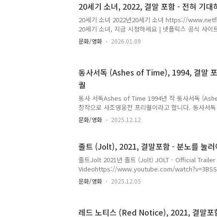
20세기 소녀, 2022, 결말 포함 - 전혀 
Joshû 701-gô: Sasori (1972) ⭐ 7.2 | Crime, Dram
Ratedwww.imdb.com Female Prisoner 701: Sco
20세기 소녀 2022년20세기 소녀 https://www.netflix
20세기 소녀, 지금 시청하세요 | 넷플릭스 공식 사이트
반한 남학생을 친구 대신 관찰해 주기로 한 10대 소
문화/영화
2026.01.09
치 못한 사랑이 찾아온다.www.netflix.com 20세
https://namu.wiki/w/20%EC%84%B8%EA%
B%85%80 20세기 소녀어느 겨울 도착한 비디오 테이
동사서독 (Ashes of Time), 1994, 결
17세 소녀 '보라'가 절친 '연두'의 첫사랑을 이루어주na
퀄
친구의 부탁을 받고 짝사랑하는 남자의 정보를 알아
다. 보..
동사 서독Ashes of Time 1994년 작 동사서독 (Ashe
창작으로 사조영웅전 프리퀄이라고 합니다. 동사서독
https://namu.wiki/w/%EB%8F%99%EC%82
문화/영화
2025.12.12
%85의 오마주이기도 하다" data-og-host="namu.wik
url="https://namu.wiki/w/%EB%8F%99%E
%8F%85" data-og-
졸트 (Jolt), 2021, 결말포함 - 분노를 
url="https://namu.wiki/w/%EB%8F%99%E
졸트Jolt 2021년 졸트 (Jolt) JOLT - Official Trailer
%8F%85" data-og-
Videohttps://www.youtube.com/watch?v=3
image="https://scrap.kakaocdn.net/dn/b8a0wl
https://namu.wiki/w/%EC%A1%B8%ED%8A
문화/영화
2025.12.05
%94) 졸트(영화)미국의 2021년 액션 영화. 탄야 
베킨세일 , 스탠리 투치 , 바비 카나베일 ,namu.w
다. Jolthttps://www.imdb.com/title/tt10228134/
레드 노티스 (Red Notice), 2021, 결말포
Action, Comedy, Crime1h 31m | 15www.imdb.