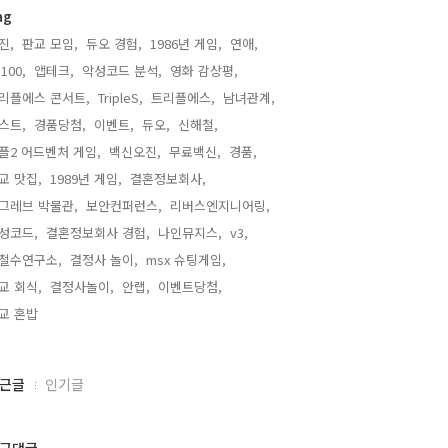
ag
진,
판교 모임,
듀오 경험,
1986년 게임,
연애,
100,
앱테크,
악성코드 분석,
영화 감상평,
리플에스 콘서트,
TripleS,
트리플에스,
남녀관계,
스트,
경품당첨,
이벤트,
듀오,
신해철,
플2 어드벤처 게임,
백신오진,
무료백신,
경품,
교 맛집,
1989년 게임,
결혼정보회사,
그레브 박물관,
보안컨퍼런스,
리버스엔지니어링,
성코드,
결혼정보회사 경험,
나인뮤지스,
v3,
철수연구소,
결정사 놀이,
msx 슈팅게임,
교 회식,
결정사놀이,
안랩,
이벤트당첨,
교 혼밥,
근글
인기글