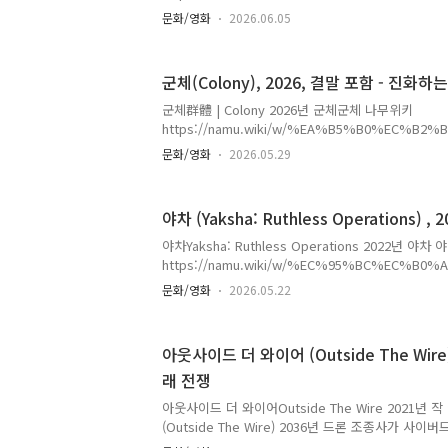
%94) 백룸(영화)케인 파슨스 의 〈 The Backroo
문화/영화
2026.06.05
미국 의 SF 공포 영화 . 시리즈의 제작namu.wiki
Backroomshttps://www.imdb.com/title/tt26657
7.1 | Horror, Sci-Fi, Thriller1h 50m | 15ww
군체(Colony), 2026, 결말 포함 - 진화하
한 #백룸 입장하시겠습니까?ㅣ메인 예고편https://www.
v=bxQiF2TnEnU 백룸 세계관 총정리(세계관이 꽤 넓
군체群體 | Colony 2026년 군체군체 나무위키
https://namu.wiki/w/%EA%B5%B0%EC%B2
%94) 군체(영화)새로운 진화의 시작, 새로운 종(種)
문화/영화
2026.05.29
태로 봉쇄된 건물 안, 고립된 생존자들이 예측할 수nam
https://en.wikipedia.org/wiki/Colony_(2026_
https://www.youtube.com/watch?
야차 (Yaksha: Ruthless Operations) 
v=FJ7uhPAAno8&pp=ygUQ6rWw7LK0IOyYiO
서울 도심의 초고층 빌딩에서 정체불명의 집단 감염사
야차Yaksha: Ruthless Operations 2022년 야
식간에 봉쇄되고, 그 안에 있던 사람들은 그대로 고
https://namu.wiki/w/%EC%95%BC%EC%B0
기어..
%94) 야차(영화)전쟁같은 첩보작전이 시작된다! 202
문화/영화
2026.05.22
즌 감독 나현이 연출한 넷플릭스 오리지널namu.wik
내통(?)하고 있고 함정에 빠졌고, 주연이 가지고 있
이 리스트 107명이었습니다. 국정원 내 스파이는 스
아웃사이드 더 와이어 (Outside The Wire)
데이터 삭제를 눌렀지만, 데이터가 전송됩니다. 국정
래 전쟁
니다. 초기에 빠져나갔던 상인그룹 회장도 연류되었
새로운 사건으로 연락..
아웃사이드 더 와이어Outside The Wire 2021년
(Outside The Wire) 2036년 드론 조종사가 사
사와 핵 무기를 찾는 얘기입니다. https://www.netflix.