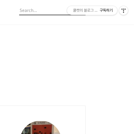
쿨캣의 블로그 놀이
구독하기