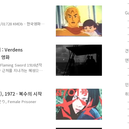
음은 안좋지만 부자 형 놀부
쫓아냅니다. 빈집을 발견하
되나요 ?) 주걱으로 맞아 밥
G
 많습니다.다른 사람을 대
요. 그런데, 뱀 입장에서는
e/K/01728 KMDb - 한국영화데
금 철인 나무위키
%88%EC%B2%A0%EC%9D
8년 7월 에 개봉한 한국의
줄거리(출처 : 나무위키에서
 : Verdens
을 만나 즐거운 시간을 보
말 영화
소식이 들려온다. 황금철인과
연
를 ..
e Flaming Sword 1916년작
d) 지구 근처를 지나가는 혜성으
 욕망을 다룬 덴마크 무성
128813/ Verdens
인
 17mwww.imdb.com 위키피디아
e_World_(1916_film) 영화가
, 1972 - 복수의 시작
성이 온지 몇 년 후입니다.
Female Prisoner
%84%EC%88%98%20%EC
사소리시노하라 토오루의 만화
목 '사소리'는 전갈이라는
om/title/tt0226872/