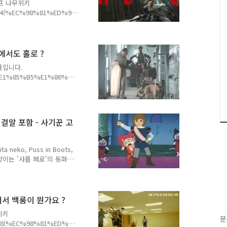
 호프 나무위키
%84(%EC%98%81%ED%99
 〉을 연출한 나홍진 감독의 4
fn_t_1 Hopeu (2026) ⭐ 6.9
mdb.com줄거리는 간단(?)합니다.
세상에서도 홀로 ?
구가 아닐지도 모른다는 얘기
작품입니다.
를 죽였습니다.그리고, ..
91%E1%85%B5%E1%86%AB
j9f2ho3h8dwxixflz65q5
험한 세상에 소중한 반려견, 갓 만
의 '가족'을 위해 새로운
om 줄거리 방호복이 없으면
9, 결말 포함 - 사기꾼 고
 새로운 로봇을 개발 중입
 이동을 결정합니..
eko, Puss in Boots,
고양이는 '샤를 페로'의 동화입
위키
%94%20%EC%8B%A0%EC
%9D%B4 장화 신은 고양이
인 또는 장화 신은 고양이 영어:
 그래서 백룸이 뭔가요 ?
 각색해 극장판으로 개봉했습니
위키
분
%B8(%EC%98%81%ED%99