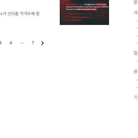
문
사
otice가 인터폴 적색수배 할
%9C%20%EB%85%B8%ED
 공개된 액션 블록버스터 영
. 예고편namu.wiki
)
3
4
···
7
 (2021) ⭐ 6.3 | Action,
일
om 줄거리 인터폴에 수배된 예술
공