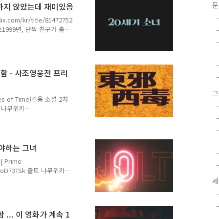
기대하지 않았는데 재미있음
a, Thriller1h 27m | Not
rp..
.com/kr/title/81472752
1999년, 단짝 친구가 홀딱
녀. 하지만 소녀에게도 예기
기 소녀 나무위키
B8%B0%20%EC%86%8C%E
프에 담긴 1999년의 기억,
말 포함 - 사조영웅전 프리
mu.wiki 줄거리 1999년
내는 고등학생 이야기입니
그
s of Time)김용 소설 2차
 나무위키
%AC%EC%84%9C%EB%8F
i" data-og-source-
C%82%AC%EC%84%9C%EB
눌러야하는 그녀
C%82%AC%EC%84%9C%EB
 | Prime
BSSoD73TSk 졸트 나무위키
/hyZN8c7E1R/LklE..
%B8(%EC%98%81%ED%99
세
웩슬러가 연출하였고, 케이트
iki작성하다가 중단한 느낌입니
 졸트 (2021) ⭐ 5.6 |
함 ... 이 영화가 계속 1
com