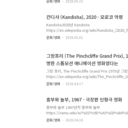
문화/영화
2026.05.15
아웃사이드 더 와이어, 지금 시청하세요 | 넷플릭스 
열한 접전 지역. 드론 조종사가 원치 않게 이곳에 파
속 존재인 사이보그. 둘은 함께 핵 공격을 막는 위험
칸디샤 (Kandisha), 2020 - 모로코 악령
다.www.netflix.com아웃사이드 더 와이어 위키
Kandisha2020년 Kandisha
https://ko.wikipedia.org/wiki/%EC%95%8
https://en.wikipedia.org/wiki/Kandisha_(2020_f
%EC%9D%B4%EB%93%9C_%E..
https://www.imdb.com/title/tt11058930/ Kandis
문화/영화
2026.05.01
Horror1h 25mwww.imdb.com AI 에 답변에 
실존 인물이라는 설도 있네요.역사적 실존 인물설 (가
왕조 시절 포르투갈의 모로코 점령에 저항한 실존 여
그랑프리 (The Pinchcliffe Grand Prix)
다. 그녀는 미모로 포르투갈 병사들을 유혹한 뒤, 매
명한 스톱모션 애니메이션 영화였다는
는 전술을 썼습니다. 포르투갈인들이 그녀를 *"La Con
렀고, 이것이 모로코식으로 변형되어 Kandicha가..
그랑 프리, The Pinchcliffe Grand Prix 197
https://en.wikipedia.org/wiki/The_Pinchcliffe_
https://www.imdb.com/title/tt0073000/ Flåklypa
문화/영화
2026.04.17
Animation, Comedy, Family1h 28m | Gwww
겐은 자신의 자동차 설계도를 훔쳐간 옛 친구를 이기
하기로 결심한다. Rimspoke는 발명가입니다. 197
흥부와 놀부, 1967 - 극장판 인형극 영화
습니다. 갑부는 자동차의 진가를 알아보고 투자를 합
흥부와 놀부 1967년작 흥부와 놀부
출전합니다. ..
https://namu.wiki/w/%ED%9D%A5%EB%B6
%86%80%EB%B6%80(1967) 흥부와 놀부(1967
문화/영화
2026.04.10
최초의 극장판 인형극 영화(퍼펫 애니메이션)이자 19