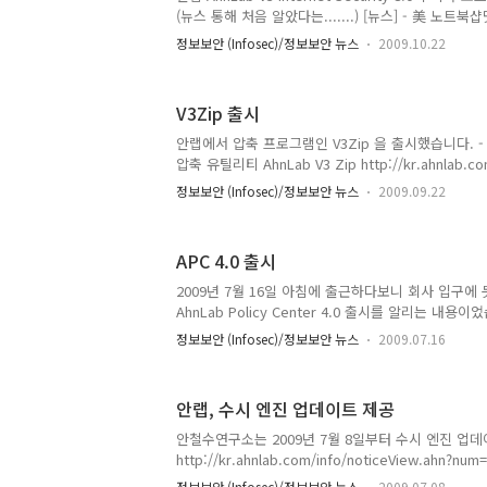
B_SEQ=143352 (사진출처 : 아주 경..
(뉴스 통해 처음 알았다는.......) [뉴스] - 美 노트
연구소, 2009년 10월 22일)
정보보안 (Infosec)/정보보안 뉴스
2009.10.22
http://kr.ahnlab.com/company/pr/comIntroKo
B_SEQ=143339 - 안철수연구소, 미 시장 제품공급 첫 수
2009년 10월 22일) http://kr.aving.net/news/vie
V3Zip 출시
articleId=138652&mn_name=news - 안연구소
공급 (ZDNet Korea, 2009년 10월 22일) http://www
안랩에서 압축 프로그램인 V3Zip 을 출시했습니다. 
압축 유틸리티 AhnLab V3 Zip http://kr.ahnlab.com
num=50099896 제품에서 강조하고 있는 내용은 다
정보보안 (Infosec)/정보보안 뉴스
2009.09.22
제품간의 완벽한 호환성 효율 알고리즘으로 쉽고 빠
인터페이스와 이미지 미리보기 PC 리소스 오토컨트롤
함께 더욱 강력해지는 보안까지!! 파일은 [아래 주소
APC 4.0 출시
http://www.v3zip.com/main.do
http://kr.ahnlab.com/info/productinfo/html
2009년 7월 16일 아침에 출근하다보니 회사 입구에
라... 개인적으로는 조금 아쉬움도..
AhnLab Policy Center 4.0 출시를 알리는 내
이 나올 때마다 이런 광고가 붙는데 외부에도 공개되는
정보보안 (Infosec)/정보보안 뉴스
2009.07.16
서 출시 기념으로 바나나맛 우유를 돌리네요. 바나나맛
어... 원래 안먹지만 하나 정도 먹는건 큰 문제 없겠지요
사용자는 접할 일이 없고 저 역시 설치된 에이전트만 
안랩, 수시 엔진 업데이트 제공
본적이 없습니다. (보여주는 사람도 없고...) APC 4
다. - AhnLab Policy Center 4.0 출시 안내 (안철
안철수연구소는 2009년 7월 8일부터 수시 엔진 업데
http://kr.ah..
http://kr.ahnlab.com/info/noticeView
엔진 업데이트가 이뤄진다.
정보보안 (Infosec)/정보보안 뉴스
2009.07.08