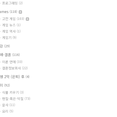
프로그래밍
(2)
ames
(118)
고전 게임
(103)
게임 뉴스
(1)
게임 역사
(1)
게임기
(9)
건강
(29)
애-결혼
(116)
이론 연애
(33)
결혼정보회사
(22)
생 2막 (은퇴) 후
(4)
취미
(92)
식물 키우기
(3)
팬질-혹은-덕질
(73)
살사
(11)
요리
(5)