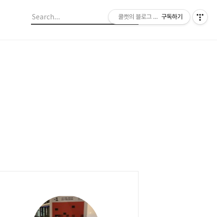
쿨캣의 블로그 놀이
구독하기