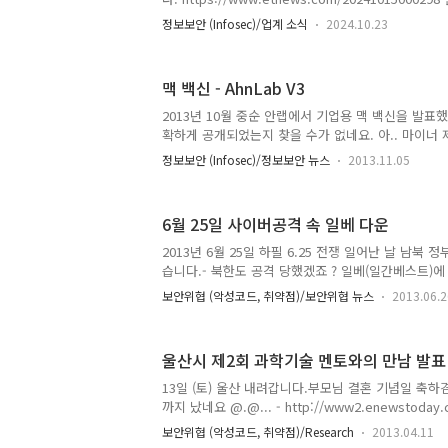
등 주요 제품 가격 인상 단행…“기술 투자”안랩이 12
정보보안 (Infosec)/업계 소식
2024.10.23
프트웨어(SW) 'V3' 등 제품 가격을 인상한다. 최근
응하기 위한 기술개발과 투자를 이어가기 위해서다. 
르www.etnews.com https://zdnet.co.kr/view/
맥 백신 - AhnLab V3
랩, 12년 만에 가격 인상 카드 꺼냈다…이유는?최근
악화된 안랩이 제품 가격 인상 카드를 꺼내들었다. 글
2013년 10월 중순 안랩에서 기업용 맥 백신을 발표
비, 원자재 가격 상승과 인프라 투자 증가 등의 압박이 
확하게 공개되었는지 찾을 수가 없네요. 아.. 마이너 제품
간단합니다 환경설정에 화면입니다. 시스템 검사를 
정보보안 (Infosec)/정보보안 뉴스
2013.11.05
검사로 나뉠 수 있습니다. 테스트 때 전체 검사를 하
꽤 걸렸던 기억이 납니다. 제품 이름은 for Mac이 빠진 
홈페이지에는 AhnLab V3 for Mac이라고 되어 있
6월 25일 사이버공격 속 일베 다운
도인지 모르겠지만 통일해야 하지 않을까 생각됩니다
2013년 6월 25일 하필 6.25 전쟁 일어난 날 남북
습니다.- 북한도 공격 당했겠죠 ? 일베(일간베스트)
이 접속되는 듯 해 뭔가 연결 고리가 있는게 아닌가하
보안위협 (악성코드, 취약점)/보안위협 뉴스
2013.06.2
http://todayhumor.co.kr/board/view.php?
table=humorbest&no=702241&s_no=702241
http://www.parkoz.com/zboard/view.php?
울산시 제2회 과학기술 멘토와의 만남 발표
id=express_freeboard2&no=222078&categ
가 일베 사이트에 청와대, 새누리당, 국정원을 DDo
13일 (토) 울산 내려갑니다.부모님 결혼 기념일 축하겸
로 보입니다. - 웹 사이트 접속만으로도 디도스 공격
까지 났네요 @.@... - http://www2.enewstoday.co
(안..
uid=285165&section=sc1 - http://www.newsis.c
보안위협 (악성코드, 취약점)/Research
2013.04.11
cID=&ar_id=NISX20130411_0011993311 가