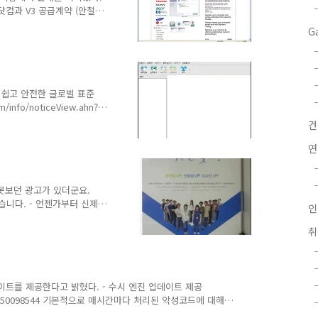
북샵닷컴과 V3 공급계약 (안철수
G
NDView.ahn?
확 (Aving Korea,
w.php?
, 美 노트북전문 유통사에 'V3'
.zdnet.co.kr/Conte..
- 쉽고 안전한 글로벌 표준
/info/noticeView.ahn?
음과 같네요. 글로벌 표준과
른 스마트 압축제공 편리한
을 통해 보다 가볍게 V3와
연
]에서 다운로드 가능합니다.
/v3zip.html 아직 초기 버전이
 못보던 광고가 있더군요.
용이었습니다. - 언젠가부터 신제품
인
지 모르겠네요. APC 팀에
 우유의 정체(?)를 알고 있
 ^^; 사실 APC는 개인
봤고 APC 관리자 메뉴는
.0 의 정보는 아래와 같습니
수연구소, 2009년 7월 16일)
이트를 제공한다고 밝혔다. - 수시 엔진 업데이트 제공
.ahn?num=50098544 기본적으로 매시간마다 처리된 악성코드에 대해서