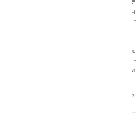
문
사
일
공