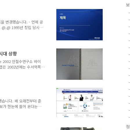
갑자기 압박이 (....) ㅎㅎ욕
보
 돌려 말해야 하나 ~ ㅋ
름을 변경했습니다. - 언제 공
@.@ 1995년 창립 당시
구소로 바뀐지 12년 만에 안
 '안연'이라는 표현도 많이
렸죠. 내부적으로는 해외에
 안랩으로 많이 불렀죠. 하
시대 상황
 잘 알아 들을텐데 말이죠
.. 회사명을 변경한다고 해
ote 2002 안철수연구소 바이
경해야하나 물어보니 이미 변
안랩은 2002년에는 수서역쪽
 재미있었는데 말이죠. 다만
... 2011년에는 판교로
고에 www.ahnlab.com
는게 유행이었습니다. 하지만,
 3. 영문 회사 이름이
 대문자 L로 바뀐건 외국인들이
했습니다. 꽤 오래전부터 준
보가 한눈에 들어 온다는게
statistics/popStatistics.
정