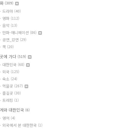
문화
(309)
드라마
(40)
영화
(112)
음악
(13)
만화-애니메이션
(86)
공연_강연
(29)
책
(20)
곳에 가다
(519)
대한민국
(68)
외국
(125)
숙소
(24)
먹을곳
(267)
즐길곳
(30)
트레킹
(1)
계와 대한민국
(6)
영어
(4)
외국에서 본 대한한국
(1)