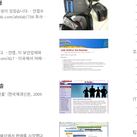
물
착공이 있었습니다. - 안철수
.com/ahnlab/736 회사
전드릴이라고 하는군요. 오늘
 착공기념'이라고 적혀있네
 사람들이 구멍 뚫고 난리
요. 얼른 판교 사옥으로 이사
조
 - 안랩, 미 보안업체와
y.com/617 - 미국에서 어메이
 11월 15일)
rSoft)는 1988년에 만들어진
져있습니다. 사실 저도 예전부
습니다. 유닉스 제품이 대부
진출
휴하면서 다시 한번 관심을
.
’ (한국재경신문, 2009
I
1113/4221490.htm - 안연구소,
일)
/zdnet20091113111122.htm
보고 압니다 TT - 美 대형
년 11월 13일)
팁
NDView.ahn?
미국 노트북샵에서 판매를 시작했다.