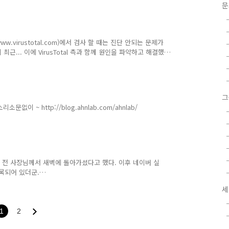
w.virustotal.com)에서 검사 할 때는 진단 안되는 문제가
근... 이에 VirusTotal 측과 함께 원인을 파악하고 해결했
품에는 RAR, ZIP 등과 같은 압축파일 해제를 지원하지 않
그
 ~ http://blog.ahnlab.com/ahnlab/
수 전 사장님께서 새벽에 돌아가셨다고 했다. 이후 네이버 실
록되어 있더군.
tail.nhn?id=37522&frompage=nx_people 나는 말단이다보니
세
버지와 비슷한 외모로 인상 깊었다. 70년대 음악에 심취해 계
운동도 했었다. 하지만, 역시 담배, 과도한 음주, 과도한 스
. 역시나 친구들 중에는 안철수 의장님과 헷갈려 하는 사람들
1
2