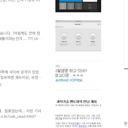
년 만에 안티 바이러스 소
 고도화하는 사이버 위협에 대
15일 정보보호산업계에 따
?no=20241016150010 안
 지속적인 투자로 수익성이
로벌 경기 침체 속에 인건
했습니다. (아쉽게도 언제 정
..
이라는건가 ... TT) UI는
선택하면 전체 검사와 선택
면 압축 파일이 많아 시간이
AhnLab V3인데... 안랩
습니다. 실수인지 마케팅적 의
.
 정부쪽에 사이버 공격이 있었
에 접속하면 새누리당, 국정원
는 얘기가 나왔습니다.
6
ory=1 하지만, 사실 이건 공격자
S 공격하는 코드를 심어둔 걸
.. 발표였는데... 이런 기사
 발생시키는 공격방식 확인
.kr/sub_read.html?
om/ar_detail/view.html?
분
끔 인터뷰 등으로 언론에 실릴 때