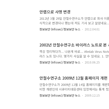
는 별 감동(?)이 없었는데 이렇게 기사 뜨니 새롭네요. 
먹고 춥고 배고픈 직업이라고 얘기하려 했는데...어떻게
안랩으로 사명 변경
2012년 3월 29일 안철수연구소가 안랩으로 회사 이
식적으로 변경되나 했는데 저도 기사 보고 알았네요... 
'안철수컴퓨터바이러스연구소'에서 2000년 안철수연
정보보안 (Infosec)/정보보안 뉴스
2012.04.01
랩으로 바뀌었네요. 애칭으로(?) 경쟁사나 언론에서는
사용했지만 회사 내에서는 언젠가부터 안랩이라고 불
는 꾸준히 안랩으로 사용했고 몇년 전부터 사내에서도
2002년 안철수연구소 바이러스 노트로 본 
지만, 외부에는 아직 안랩보다 안철수연구소라고 해야
@.@ 이미 오래전부터 진행되었던 작업으로 보이는데
책상 정리하다가... 나온게 바로... Ahnlab Virus N
서 올해 초에 공유된 2012년 프리젠테이션 양식 변
러스 노트 입니다. 몇가지 사실을 알 수 있네요. 1. 
경..
에 있었다. 2004년에 여의도로 이사했죠. 수서쪽도
정보보안 (Infosec)/정보보안 뉴스
2010.06.25
당시 느낌으로는 도심에서는 너무 떨어졌다고 생각했는데
간다니... 사옥지어가니 더 이상 이사는 없겠네요. 2. 로
을 사용하고 있습니다. 그때는 회사 CI에 .com 넣
안철수연구소 2009년 12월 홈페이지 개편
IT 버블이 꺼지면서 안랩도 CI에서 .com을 제외했죠.
AhnLab이 아니라 Ahnlab 입니다. 소문자 l 에서
안철수연구소가 2009년 12월 14일 홈페이지를 개편
Ahnlab만 봐서는 의미..
비한 개편인데 시큐리티대응센터 입장에서는 통계 정
특징이죠. - 안철수연구소 보안통계
정보보안 (Infosec)/정보보안 뉴스
2009.12.15
http://www.ahnlab.co.kr/kr/site/securitycenter/
do?svccode=aa1001&contentscode=244