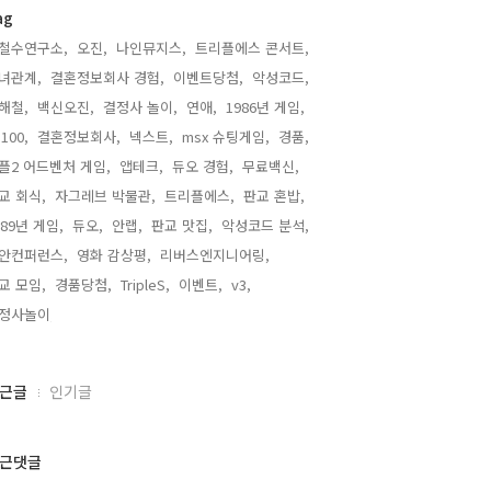
ag
철수연구소,
오진,
나인뮤지스,
트리플에스 콘서트,
녀관계,
결혼정보회사 경험,
이벤트당첨,
악성코드,
해철,
백신오진,
결정사 놀이,
연애,
1986년 게임,
100,
결혼정보회사,
넥스트,
msx 슈팅게임,
경품,
플2 어드벤처 게임,
앱테크,
듀오 경험,
무료백신,
교 회식,
자그레브 박물관,
트리플에스,
판교 혼밥,
989년 게임,
듀오,
안랩,
판교 맛집,
악성코드 분석,
안컨퍼런스,
영화 감상평,
리버스엔지니어링,
교 모임,
경품당첨,
TripleS,
이벤트,
v3,
정사놀이,
근글
인기글
근댓글