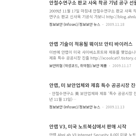
안철수연구소 판교 사옥 착공 기념 공구 선
2009년 11월 17일 마침내 안철수연구소 판교 사옥 
연구소 판교 신사옥 기공식 가보니 http://blog.ahnlab
에서 기념으로 공구 제품을 준다는 겁니다. 보쉬 충
정보보안 (Infosec)/정보보안 뉴스
2009.11.18
열어봤습니다. 기념품 답게 '안철수연구소 판교사옥
요. 안을 열어보니 조그마한 드릴기가 있습니다. 몇몇
(?)던데.... 그냥 컴퓨터 조립할 때 사용하면 좋겠네
안랩 기술이 적용될 웨이브 안티 바이러스
했으면 합니다. 그때는 여의도가 그립겠지만요.
이번에 안랩이 미국 사이버소프트와 제휴를 맺었습니다.
제휴 특수 공공시장 진출 http://xcoolcat7.tistor
징 한국 칭찬을 받아보니 (김홍선의 IT와 세상, 2009년
보안위협 (악성코드, 취약점)/보안 제품
2009.11.17
http://ceo.ahnlab.com/78 사이버소프트 (Cybe
보안회사로 VFind, waVe AntiVirus 등으로 알려
터 회사 이름과 제품은 들어봤지만 사용해본 적은 없
안랩, 미 보안업체와 제휴 특수 공공시장 
분이라 테스트하기도 힘들었구요. 이번에 안랩과 제
가지고 홈페이지를 방문해 보니 윈도우 제품이 있네요
- 안철수연구소 美 보안업체와 제휴 ‘특수 공공시장 진출
http://www.waveantivirus.com/tri..
년 11월 13일)
http://news.jknews.co.kr/article/news/2009
정보보안 (Infosec)/정보보안 뉴스
2009.11.13
미국 공공시장 공략 '박차' (ZDNet, 2009년 11월 13
http://www.zdnet.co.kr/Contents/2009/11/13
기사 보고 깜짝 놀랬습니다. - 이렇게 회사 소식을 뉴스
안랩 V3, 미국 노트북샵에서 판매 시작
공공 보안시장 진출한다 (안철수연구소 보도자료, 2009
http://kr.ahnlab.com/company/pr/comIntroKo
안랩 AhnLab V3 Internet Security 8.0이 