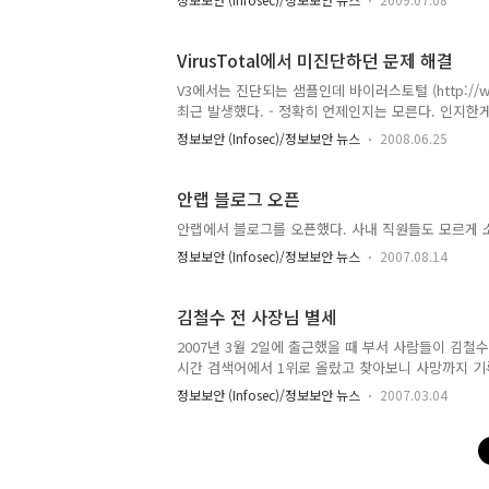
VirusTotal에서 미진단하던 문제 해결
V3에서는 진단되는 샘플인데 바이러스토털 (http://ww
최근 발생했다. - 정확히 언제인지는 모른다. 인지한게 최
다. 하지만, 여전히 바이러스토털에 제공되는 콘솔용 제
정보보안 (Infosec)/정보보안 뉴스
2008.06.25
고 있다. 이 문제는 빨리 해결되어야 할텐데...
안랩 블로그 오픈
안랩에서 블로그를 오픈했다. 사내 직원들도 모르게 소리소문없이
정보보안 (Infosec)/정보보안 뉴스
2007.08.14
김철수 전 사장님 별세
2007년 3월 2일에 출근했을 때 부서 사람들이 김철
시간 검색어에서 1위로 올랐고 찾아보니 사망까지 기
http://people.naver.com/search/people_de
정보보안 (Infosec)/정보보안 뉴스
2007.03.04
김 전 사장님을 직접 접할 일은 많이 없었지만 큰 아
셨고 2003년에는 회사 지정 피트니스 클럽에서 같이 
트레스가 원인이었을까 ? 고인의 명복을 빕니다. ps
도 있었다.