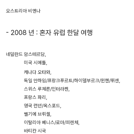
오스트리아 비엔나
- 2008 년 : 혼자 유럽 한달 여행
네덜란드 암스테르담,
미국 시에틀,
캐나다 오타와,
독일 만하임/프랑크푸르트/하이델부르크/뮌헨/퓌센,
스위스 루체른/인터라켄,
프랑스 파리,
영국 런던/옥스포드,
벨기에 브뤼셀,
이탈리아 베니스/로마/피렌체,
바티칸 시국