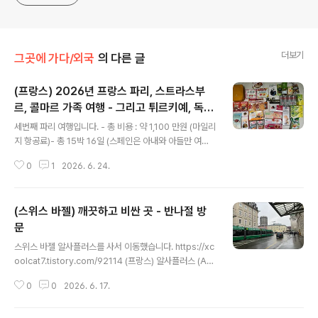
더보기
그곳에 가다/외국
의 다른 글
(프랑스) 2026년 프랑스 파리, 스트라스부
르, 콜마르 가족 여행 - 그리고 튀르키예, 독
글 내용
일, 스위가 추가
세번째 파리 여행입니다. - 총 비용 : 약 1,100 만원 (마일리
지 항공료)- 총 15박 16일 (스페인은 아내와 아들만 여행)
첫번째는 2008년 10월 혼자 유럽 여행을 갔을 때 방문했
0
1
2026. 6. 24.
었습니다. https://xcoolcat7.tistory.com/594 유럽
여행 (12) 프랑스 파리유럽 여행 (12) 프랑스 파리 * 일시 :
2008년 10월 22일 - 10월 26일 * 첫날 10월 22일 사
(스위스 바젤) 깨끗하고 비싼 곳 - 반나절 방
실 파리는 그다지 기대하지 않았다. 영어가 잘 안통하고 영
어를 알아도 프랑스어 대답 안하면 모른척 한다는 등의xc
문
글 내용
oolcat7.tistory.com https://xcoolcat7.tistory.co
스위스 바젤 알사플러스를 사서 이동했습니다. https://xc
m/348 2008 유럽여행 번외 (1) 친절한 프랑스 사람들이
oolcat7.tistory.com/92114 (프랑스) 알사플러스 (AL
제 독일, 스위스, 프랑스 이렇게 3개국 밖에..
SAPLUS) - 24시간 열차, 시내 교통 무료ALSAPLUS 2
0
0
2026. 6. 17.
4 가격 : 43 유로 (약 7만 3천원) 프랑스 스트라스부르에
서 열차로 다른 곳으로 이동하려했습니다.자동 발권기에서
구매할 수 있는데, 영어도 제대로 지원 안하고 어떻게 해야