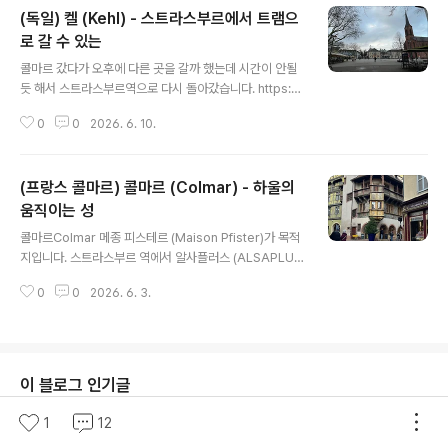
(독일) 켈 (Kehl) - 스트라스부르에서 트램으
할지 모르겠xcoolcat7.tistory.com 바젤역 스위스 바젤
역입니다. 역이 깨끗합니다.아들은 바젤에 대해 "역시 선진
로 갈 수 있는
글 내용
국"이라고 말했습니다. 트램이 정말 자주 다닙니다.돌아다
콜마르 갔다가 오후에 다른 곳을 갈까 했는데 시간이 안될
니는 차는 별로 없었습니다. 트램을 탈까 했지만, 비싸서 못
듯 해서 스트라스부르역으로 다시 돌아갔습니다. https://
탔습니다. 명소 시청으로 가는 길에 팅겔리 분수좀 신기하
xcoolcat7.tistory.com/92138 (프랑스 콜마르) 콜마
지만, 아내와 아들의 ..
0
0
2026. 6. 10.
르 (Colmar) - 하울의 움직이는 성콜마르Colmar 메종
피스테르 (Maison Pfister)가 목적지입니다. 스트라스부
르 역에서 알사플러스 (ALSAPLUS) 1일권을 다시 구매했
(프랑스 콜마르) 콜마르 (Colmar) - 하울의
습니다. https://xcoolcat7.tistory.com/92114 (프랑
스) 알사플러스 (ALSAPLUS) - 24시간xcoolcat7.tist
움직이는 성
글 내용
ory.com 시간이 애매하게 남아서 트램타고 독일(!)로 건
콜마르Colmar 메종 피스테르 (Maison Pfister)가 목적
너가기로 했습니다 * 트램 스트라스부르역 광장에서 트램
지입니다. 스트라스부르 역에서 알사플러스 (ALSAPLU
을 어디서 타는가 했는데, 지하로 내려가야했습니다. 지하
S) 1일권을 다시 구매했습니다. https://xcoolcat7.tisto
에서 ..
0
0
2026. 6. 3.
ry.com/92114 (프랑스) 알사플러스 (ALSAPLUS) - 2
4시간 열차, 시내 교통 무료ALSAPLUS 24 가격 : 43 유
로 (약 7만 3천원) 프랑스 스트라스부르에서 열차로 다른
곳으로 이동하려했습니다.자동 발권기에서 구매할 수 있는
데, 영어도 제대로 지원 안하고 어떻게 해야할지 모르겠xc
이 블로그 인기글
oolcat7.tistory.com 콜마르 역에 도착했습니다. 길따라
가며 건물을 구경합니다. 외국인들이 한국의 골목길이 이
1
12
색적이라고 느끼는 것 처럼, 이 거리도 이색적으로 느껴집