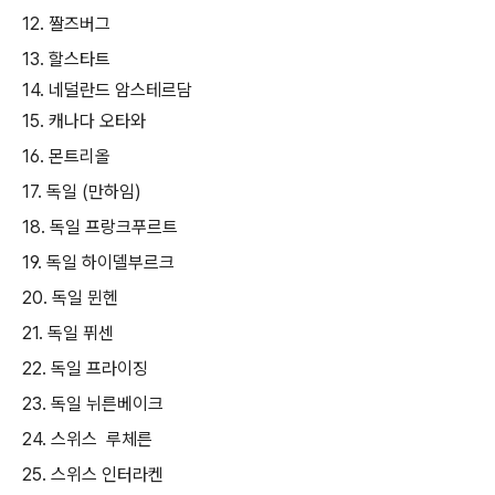
12. 짤즈버그
13. 할스타트
14. 네덜란드 암스테르담
15. 캐나다 오타와
16. 몬트리올
17. 독일 (만하임)
18. 독일 프랑크푸르트
19. 독일 하이델부르크
20. 독일 뮌헨
21. 독일 퓌센
22. 독일 프라이징
23. 독일 뉘른베이크
24. 스위스 루체른
25. 스위스 인터라켄