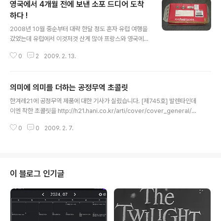
영국에서 4개월 전에 보낸 소포 드디어 도착
하다 !
글 내용
2008년 10월 중순부터 대략 한달 정도 혼자 유럽 여행을
갔었는데 유럽에서 이것저것 산게 많아 프랑스와 영국에서
소포를 보냈죠. - 현지에서 만난 한국 사람들은 학생이나
0
2
2009. 2. 13.
회사 그만둔 직장이어서 휴가로 간 저는 월급도 나오니 상
대적으로 자금 압박이 덜했다는... 프랑스에서 택배는 그리
비싸지 않아 비행기로 보냈는데 11월 한국도착하니 책상
의미에 의미를 더하는 공정무역 초콜릿
위에 있더군요. 그런데, 영국에서 보낸 소포는 계속 오지 않
글 내용
는 겁니다. 분명 옥스포드 우체국에서 택배 보낼 때는 6주
한겨레21에 공정무역 제품에 대한 기사가 실렸습니다. [제745호] 발렌타인데
라고 했었습니다. 그래서 보냈는데.. 12월에도 안오고.... 1
이엔 착한 초콜릿을 http://h21.hani.co.kr/arti/cover/cover_general/24
월에도 안오고 영국 우체국에 연락해보니 싼거라 추적도
243.html 이번 발렌타인데이 때 (원래 이런거 신경 안썼지만) 공정무역으로 혜
안된다고 하네요. - 이봐이봐... 싸다고해도 47.09 파운드
0
0
2009. 2. 7.
택을 입을 사람들을 위해 초콜릿을 구매하기로했습니다. (조금 비싸도 일하는
라고 ! 배로 보내는 택배 하나에 10만원인데 TT 회사 동료
사람들이 정당한 보상을 받는다니 기분 좋은 일 같습니다.) 기사보면 예스24(w
가 배로 보..
ww.yes24.com)와 세이브더칠드런(www.sc.or.kr)에서 판매한다고했는데
예스24에는 판매 업체가 있는데 세이브더칠드런에는 아무리 찾아봐도 없네요.
(결국 세이브더칠드런은 회원 가입하고 정기후원 신청했습니다 ㅋ) - 예스24
이 블로그 인기글
발렌타인Day엔 착한초콜릿 (이벤트) http://ww..