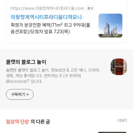
https://www.의왕청계역시티프라디움.com
광고
의왕청계역시티프라디움디하모니
확정가 분양전환 혜택/71㎡ 최고 9억대(풀
옵션포함)/당첨자 발표 7.23(목)
로그 정보
쿨캣의 블로그 놀이
놀뻔한 쿨캣의 블로그 놀이. 정보보안 & 고전 애니, 드라마,
영화, 게임 좋아합니다. 연락처는 X (구 트위터)
@xcoolcat7 입니다.
구독하기
더보기
일상의 단상
의 다른 글