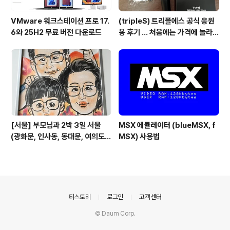
VMware 워크스테이션 프로 17.
(tripleS) 트리플에스 공식 응원
6와 25H2 무료 버전 다운로드
봉 후기 ... 처음에는 가격에 놀라고
기능에 또 놀람
[서울] 부모님과 2박 3일 서울
MSX 에뮬레이터 (blueMSX, f
(광화문, 인사동, 동대문, 여의도)
MSX) 사용법
관광 일정
의안내
티스토리
로그인
고객센터
© Daum Corp.