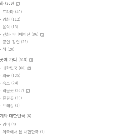
문화
(309)
드라마
(40)
영화
(112)
음악
(13)
만화-애니메이션
(86)
공연_강연
(29)
책
(20)
곳에 가다
(519)
대한민국
(68)
외국
(125)
숙소
(24)
먹을곳
(267)
즐길곳
(30)
트레킹
(1)
계와 대한민국
(6)
영어
(4)
외국에서 본 대한한국
(1)