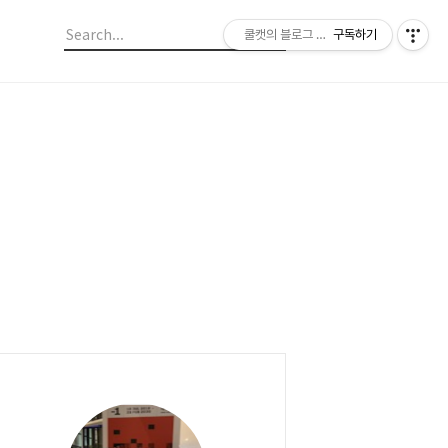
쿨캣의 블로그 놀이
구독하기