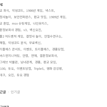
ag
교 회식,
악성코드,
1986년 게임,
넥스트,
정사놀이,
보안컨퍼런스,
판교 맛집,
1989년 게임,
교 혼밥,
msx 슈팅게임,
나인뮤지스,
혼정보회사 경험,
v3,
백신오진,
플2 어드벤처 게임,
결정사 놀이,
안철수연구소,
해철,
악성코드 분석,
무료백신,
리플에스 콘서트,
이벤트,
트리플에스,
경품당첨,
버스엔지니어링,
안랩,
연애,
결혼정보회사,
그레브 박물관,
남녀관계,
경품,
판교 모임,
100,
듀오,
이벤트당첨,
TripleS,
영화 감상평,
테크,
오진,
듀오 경험,
근글
인기글