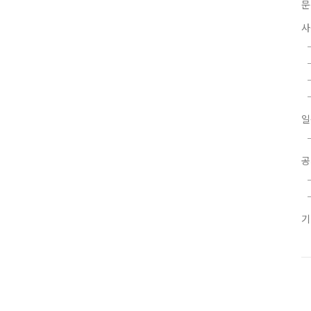
문
사
일
공