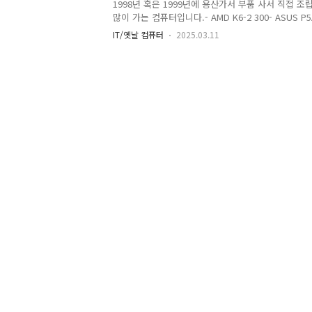
1998년 혹은 1999년에 용산가서 부품 사서 직접 
많이 가는 컴퓨터입니다.- AMD K6-2 300- ASUS P5
- RAM : 128 MB- Graphic : Voodoo 3- Sound :
IT/옛날 컴퓨터
2025.03.11
보드는 ASUS P5A 입니다.하드디스크는 16 GB 하
UltraDMA/33 IDE로 보여 33MB/Sec 입니다. 램은
음에 S3 Tri64 그래픽카드 사용하고 3D 카드로 Voodo
트했다 현재는 Voodoo 3를 장착했습니다. 사운드 카
컴퓨터의 사운드블래스터 32PnP를 가져와 사용했습니다
98..