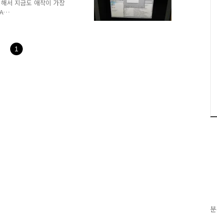
조립해서 지금도 애착이 가장
A
 SoundBlaster 32 PnP 메인
드까지 지원 하는 듯 하고
 확장해서 128 MB입니다. 처
o 1, Voodoo 2로 업데이
1
드는 1996년에 산 펜티엄
. * 윈도우 98 윈도우
분