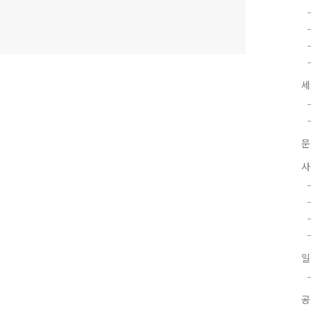
세
문
사
일
공