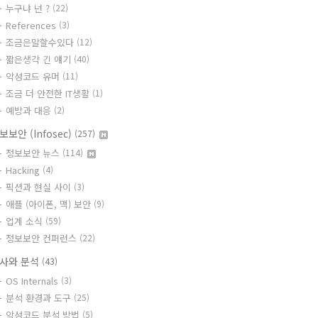
누구냐 넌 ?
(22)
References
(3)
조금은말할수있다
(12)
짧은생각 긴 얘기
(40)
악성코드 유머
(11)
조금 더 안전한 IT생활
(1)
예방과 대응
(2)
보보안 (Infosec)
(257)
정보보안 뉴스
(114)
Hacking
(4)
픽션과 현실 사이
(3)
애플 (아이폰, 맥) 보안
(9)
업계 소식
(59)
정보보안 컨퍼런스
(22)
사와 분석
(43)
OS Internals
(3)
분석 환경과 도구
(25)
악성코드 분석 방법
(5)