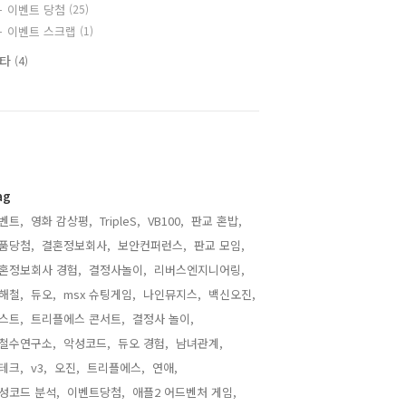
이벤트 당첨
(25)
이벤트 스크랩
(1)
기타
(4)
ag
벤트,
영화 감상평,
TripleS,
VB100,
판교 혼밥,
품당첨,
결혼정보회사,
보안컨퍼런스,
판교 모임,
혼정보회사 경험,
결정사놀이,
리버스엔지니어링,
해철,
듀오,
msx 슈팅게임,
나인뮤지스,
백신오진,
스트,
트리플에스 콘서트,
결정사 놀이,
철수연구소,
악성코드,
듀오 경험,
남녀관계,
테크,
v3,
오진,
트리플에스,
연애,
성코드 분석,
이벤트당첨,
애플2 어드벤처 게임,