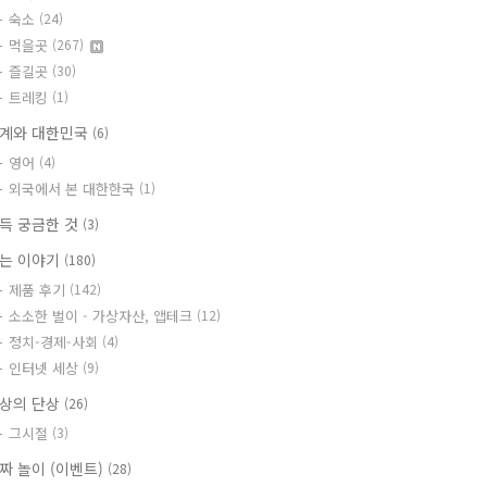
숙소
(24)
먹을곳
(267)
즐길곳
(30)
트레킹
(1)
계와 대한민국
(6)
영어
(4)
외국에서 본 대한한국
(1)
득 궁금한 것
(3)
는 이야기
(180)
제품 후기
(142)
소소한 벌이 - 가상자산, 앱테크
(12)
정치-경제-사회
(4)
인터넷 세상
(9)
상의 단상
(26)
그시절
(3)
짜 놀이 (이벤트)
(28)