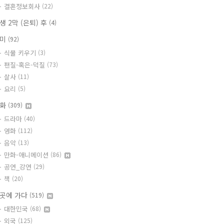
결혼정보회사
(22)
생 2막 (은퇴) 후
(4)
취미
(92)
식물 키우기
(3)
팬질-혹은-덕질
(73)
살사
(11)
요리
(5)
문화
(309)
드라마
(40)
영화
(112)
음악
(13)
만화-애니메이션
(86)
공연_강연
(29)
책
(20)
곳에 가다
(519)
대한민국
(68)
외국
(125)