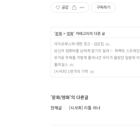
공감
구독하기
'
문화
>
영화
' 카테고리의 다른 글
사이코패스에 대한 경고 - 검은집
(0)
당신의 컴퓨터를 남에게 맡기지 말라 ! - 퍼펙트 스트레
무거운 주제를 가볍게 풀어나간 우리가 몰랐던 일본에 의한
훌라걸스
(0)
[시사회] 1번가의 기적
(0)
'문화/영화'의 다른글
현재글
[시사회] 리틀 러너