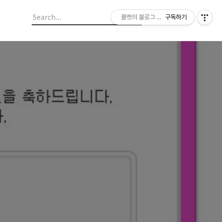
쿨캣의 블로그 놀이
구독하기