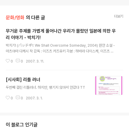
더보기
문화/영화
의 다른 글
무거운 주제를 가볍게 풀어나간 우리가 몰랐던 일본에 의한 우
리 이야기 - 박치기!
글 내용
박치기! (パッチギ!: We Shall Overcome Someday, 2004) 원안 소설 -
마츠야마 다케시 작 감독 : 이즈츠 카즈유키 각본 : 하바라 다이스케, 이즈츠 카
즈유키 주연 : 시오야 슌 (마츠야마 코우스케 역), 타카오카 소우스케 (리안성
0
0
2007. 3. 11.
역), 사외지리 에리카 (리경자 역), 오다기리 죠 ( 사카자키 역) 등 음악 : 카토 카
즈히코 * 추천 : 일본내 재일 교포 문. 1960년대 문화를 알거나 궁금한 이들 *
비추천 : 일본 배우들이 하는 한국말이 어색하게 느끼는 사람 * 평 : 무거운 주제
[시사회] 리틀 러너
를 가볍게 풀어나가는 우리가 미처 몰랐던 일본인에 의한 우리의 이야기 * 우연
글 내용
히 접한 잠자기전 우연히 TV 채널을 돌리다 간혹 한국말이 튀어나오는 일본 배
두번째 걸린 리틀러너. 하지만, 땡기지 않아서 안갔다 TT
경 영화가 눈에 들어왔다. 순간 일본 배경의..
0
0
2007. 3. 1.
이 블로그 인기글