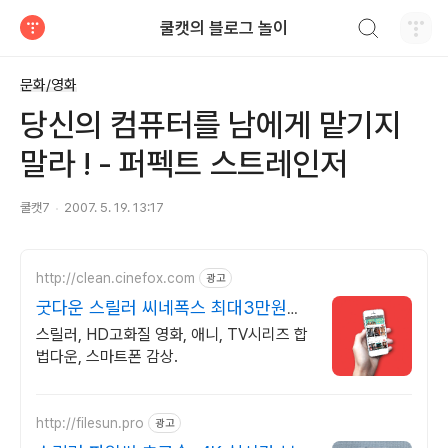
검색하기
쿨캣의 블로그 놀이
티스토리
문화/영화
당신의 컴퓨터를 남에게 맡기지
말라 ! - 퍼펙트 스트레인저
쿨캣7
2007. 5. 19. 13:17
http://clean.cinefox.com
광고
굿다운 스릴러 씨네폭스 최대3만원
+10%추가적립
스릴러, HD고화질 영화, 애니, TV시리즈 합
법다운, 스마트폰 감상.
http://filesun.pro
광고