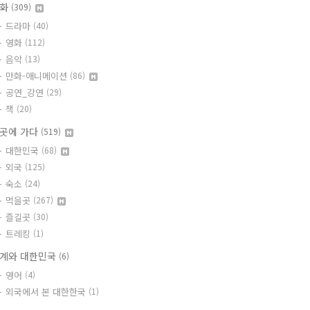
문화
(309)
드라마
(40)
영화
(112)
음악
(13)
만화-애니메이션
(86)
공연_강연
(29)
책
(20)
곳에 가다
(519)
대한민국
(68)
외국
(125)
숙소
(24)
먹을곳
(267)
즐길곳
(30)
트레킹
(1)
계와 대한민국
(6)
영어
(4)
외국에서 본 대한한국
(1)