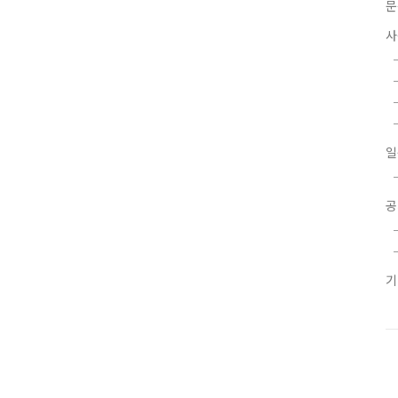
문
사
일
공