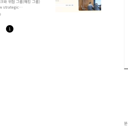
크와 위협 그룹(해킹 그룹)
strategic
aming
9
strategic-collaboration-
ncing a new strategic
1
aming | Microsoft
분