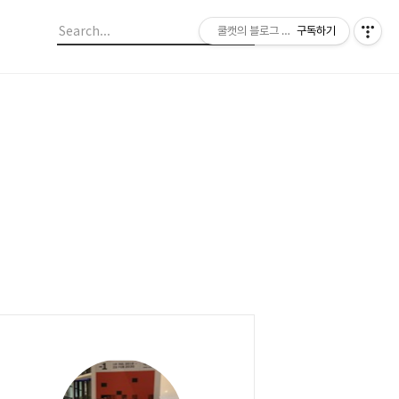
쿨캣의 블로그 놀이
구독하기