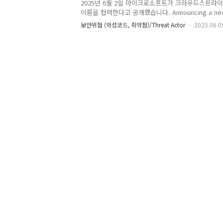
2025년 6월 2일 마이크로소프트가 크라우드스트라이
이름을 협력한다고 공개했습니다. Announcing a new 
collaboration to bring clarity to threat actor n
보안위협 (악성코드, 취약점)/Threat Actor
2025.06.0
https://www.microsoft.com/en-
us/security/blog/2025/06/02/announcing-a-new-
to-bring-clarity-to-threat-actor-naming/ Annou
collaboration to bring clarity to threat actor n
Security BlogMicrosoft..