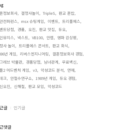
ag
혼정보회사,
결정사놀이,
TripleS,
판교 혼밥,
안컨퍼런스,
msx 슈팅게임,
이벤트,
트리플에스,
벤트당첨,
경품,
오진,
판교 맛집,
듀오,
인뮤지스,
넥스트,
VB100,
안랩,
영화 감상평,
정사 놀이,
트리플에스 콘서트,
판교 회식,
986년 게임,
리버스엔지니어링,
결혼정보회사 경험,
그레브 박물관,
경품당첨,
남녀관계,
무료백신,
플2 어드벤처 게임,
v3,
악성코드 분석,
연애,
테크,
안철수연구소,
1989년 게임,
듀오 경험,
신오진,
신해철,
판교 모임,
악성코드,
근글
인기글
근댓글