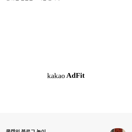
로그 정보
쿨캣의 블로그 놀이