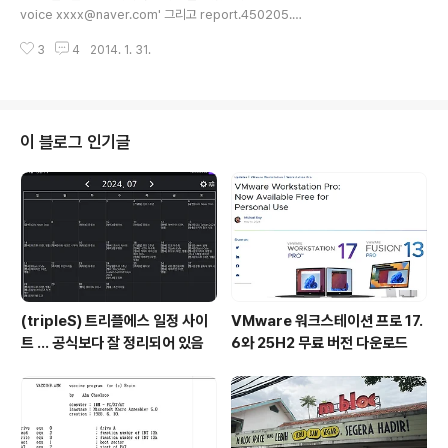
때 이 샘플을 사용할까 합니다. 분석 결과가 인터넷에 있네
voice xxxx@naver.com' 그리고 report.450205.zi
라고 할 수 있지만 분석가에게는 단순 ..
p 파일이 첨부되어 있습니다.바로 악성코드라는 느낌이 왔
3
4
2014. 1. 31.
습니다. 메일 헤더는 다음과 같습니다. 1월 31일(금) 설날
오후 60일 지난 아기 때문에 고향에 못 내려가고 집에서
뒹구르르하다가 어제 받은 악성코드나 한번 봐야지 생각했
죠.zip 파일을 풀면 report.exe 가 있습니다. md5는 3b
292522fd8e51eda5bca943db90a4c6 https://w
이 블로그 인기글
ww.virustotal.com/ko/file/c6bd553a6b3714de5
3dd7f889b6468bb3d371945506ec247489dfa
d13326a1b7/analysis/ 아차... 어제 출근..
(tripleS) 트리플에스 일정 사이
VMware 워크스테이션 프로 17.
트 ... 공식보다 잘 정리되어 있음
6와 25H2 무료 버전 다운로드