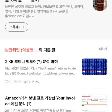
놀뻔한 쿨캣의 블로그 놀이. 정보보안 & 고전 애니, 드라마,
영화, 게임 좋아합니다. 연락처는 X (구 트위터)
@xcoolcat7 입니다.
구독하기
더보기
보안위협 (악성코드, 취약점)/악성코드 (Malware)
의 다른 글
2 KB 초미니 백도어(?) 분석 과정
글 내용
해킹 사건이 있었습니다. - The Plague" returns to de
face EC Council websitehttp://blogs.csoonline.c
om/malwarecybercrime/3010/plague-returns-
5
13
2014. 2. 25.
deface-ec-council-website 관련 악성코드가 알려졌
습니다. - md5 : fb0cafbd79778b50ae884af1164
b9c2b- filesize : 2,048 달랑 2 KB ! 그래서 처음에는
Amazon에서 보낸 걸로 가장한 Your invoi
다운로더가 아닐까 생각했습니다. (하지만 이런 예상은 빗
나가곤 합니다.) 난이도가 낮고 일반적으로 쉽게 접하기는
ce 메일 분석 (1)
글 내용
어려운 형태의 샘플입니다.그래서, 앞으로 신입 사원 교육
2014년 1월 30일 네이버로 메일 한통 왔습니다 'Your In