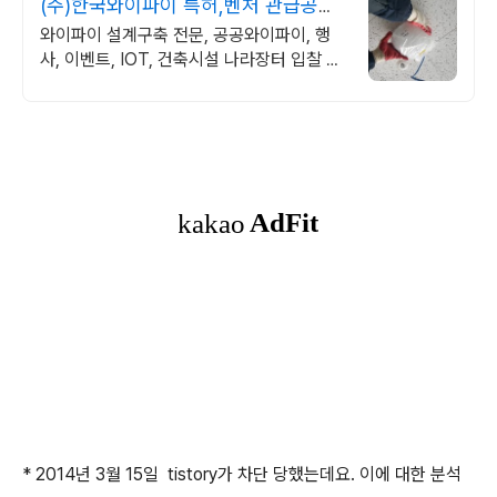
(주)한국와이파이 특허,벤처 관급공사,
건설공사 가능
와이파이 설계구축 전문, 공공와이파이, 행
사, 이벤트, IOT, 건축시설 나라장터 입찰 가
능 기업, 성공사업의 지름길 와이파이 프리존
구축. 견적문의
* 2014년 3월 15일 tistory가 차단 당했는데요. 이에 대한 분석