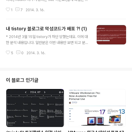
p 파일입니다.) 1. fiddler 설치 fiddler은 .Net 을 필요로
1
7
2014. 3. 16.
합니다.윈도우 7에서는 닷넷 4.x가 포함되어 있으니(저는
별도 설치한 기억이 없으니) fiddler v4 버전을 설치합니
다. http://www.telerik.com/download/fiddler 에서
내 tistory 블로그로 악성코드가 배포 ?! (1)
다운로드 합니다. 회사에서는 대체로 자동화된 시스템에서
글 내용
샘플이 수집 되어서 패킷을 보는 경우는 많지 않은데 요즘
* 2014년 3월 15일 tistory가 차단 당했는데요. 이에 대
은 fiddler 를 많이 사용하더군요. 몇 번 사용 안 해봐서 아
한 분석 내용입니다. 일반분은 이번 내용만 보면 되고 분석
직 익숙하지는 않습니다. 2. saz 열기 [File] -> [Load A
가 혹은 분석에 관심 있는 분들은 그 다음 글도 읽으시면 됩
rchive]로 saz 파일을 엽니다. 그럼 주고 받은 ..
5
0
2014. 3. 16.
니다. 2014년 3월 15일 블로그에 글 올리려고 들어왔더
니 파이어폭스(Firefox)가 차단해 버립니다. '오진인가..
아니면 티스토리나 포함된 플러그인으로 악성코드가 배포
되나'하는 생각이 들더군요. 아무래도 이렇게 라이브한건
(?) 처음보다 보니 신기해서 [차단 이유 상세 정보]를 클릭
이 블로그 인기글
해 봅니다.하지만, 이쪽 일을 하는 저도 헷갈리는 문구 뿐이
네요. (...) 제 블로그가 악성코드를 배포한적은 없고 실제
악성코드는 다른 곳(happy*.co.kr, car*.net)에서 배포 -
> 1개 도메인(allb*.net)이 그 악..