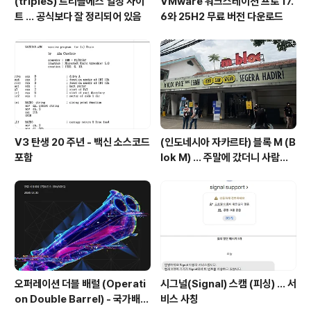
(tripleS) 트리플에스 일정 사이
VMware 워크스테이션 프로 17.
트 ... 공식보다 잘 정리되어 있음
6와 25H2 무료 버전 다운로드
V3 탄생 20 주년 - 백신 소스코드
(인도네시아 자카르타) 블록 M (B
포함
lok M) ... 주말에 갔더니 사람이
너무 많음
오퍼레이션 더블 배럴 (Operati
시그널(Signal) 스캠 (피싱) ... 서
on Double Barrel) - 국가배후
비스 사칭