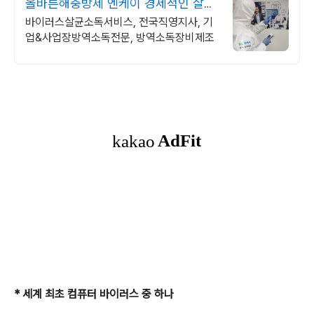
올바른해충방제 엔케이 경제적인 살균
소독
바이러스살균소독서비스, 전국직영지사, 기
업&사업장방역소독전문, 방역소독장비제조
* 세계 최초 컴퓨터 바이러스 중 하나