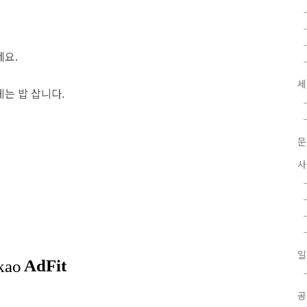
네요.
세
는 밥 삽니다.
문
사
일
공