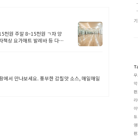
15천원 주말 8~15천원 ㄱ자 양
자책상 요가매트 발레바 등 다수
T
무
 쿠팡에서 만나보세요. 풍부한 감칠맛 소스, 매일매일
악
판
리
이
듀
영
판