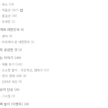
숙소
(24)
먹을곳
(267)
즐길곳
(30)
트레킹
(1)
계와 대한민국
(6)
영어
(4)
외국에서 본 대한한국
(1)
득 궁금한 것
(3)
는 이야기
(180)
제품 후기
(142)
소소한 벌이 - 가상자산, 앱테크
(12)
정치-경제-사회
(4)
인터넷 세상
(9)
상의 단상
(26)
그시절
(3)
짜 놀이 (이벤트)
(28)