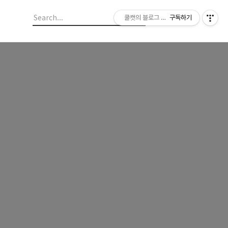
쿨캣의 블로그 놀이
구독하기