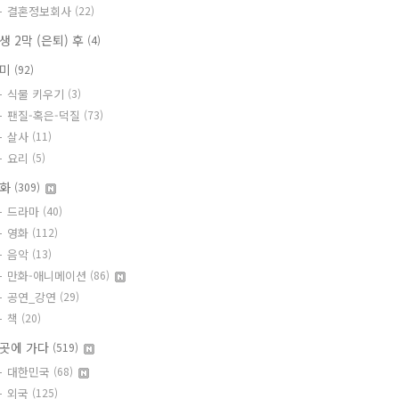
결혼정보회사
(22)
생 2막 (은퇴) 후
(4)
취미
(92)
식물 키우기
(3)
팬질-혹은-덕질
(73)
살사
(11)
요리
(5)
문화
(309)
드라마
(40)
영화
(112)
음악
(13)
만화-애니메이션
(86)
공연_강연
(29)
책
(20)
곳에 가다
(519)
대한민국
(68)
외국
(125)