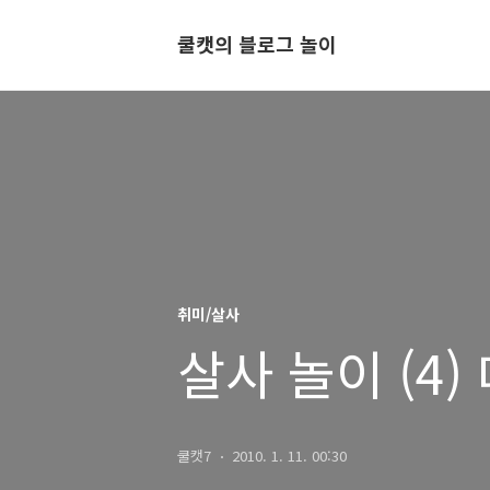
쿨캣의 블로그 놀이
취미/살사
살사 놀이 (4)
쿨캣7
2010. 1. 11. 00:30