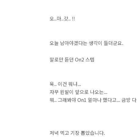
오..마..갓.. !!
오늘 남아야겠다는 생각이 들더군요.
말로만 듣던 On2 스텝
욱.. 이건 뭐냐...
자꾸 왼발이 앞으로 나오는...
뭐.. 그래봐야 On1 얼마나 했다고... 금방 다
저녁 먹고 기장 뽑았습니다.