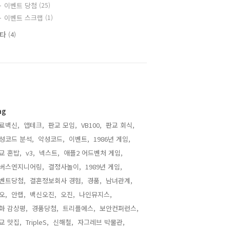
이벤트 당첨
(25)
이벤트 스크랩
(1)
기타
(4)
ag
료백신,
앱테크,
판교 모임,
VB100,
판교 회식,
성코드 분석,
악성코드,
이벤트,
1986년 게임,
교 혼밥,
v3,
넥스트,
애플2 어드벤처 게임,
버스엔지니어링,
결정사놀이,
1989년 게임,
벤트당첨,
결혼정보회사 경험,
경품,
남녀관계,
오,
안랩,
백신오진,
오진,
나인뮤지스,
화 감상평,
경품당첨,
트리플에스,
보안컨퍼런스,
교 맛집,
TripleS,
신해철,
자그레브 박물관,