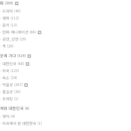
문화
(309)
드라마
(40)
영화
(112)
음악
(13)
만화-애니메이션
(86)
공연_강연
(29)
책
(20)
곳에 가다
(519)
대한민국
(68)
외국
(125)
숙소
(24)
먹을곳
(267)
즐길곳
(30)
트레킹
(1)
계와 대한민국
(6)
영어
(4)
외국에서 본 대한한국
(1)