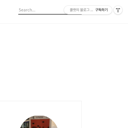
쿨캣의 블로그 놀이
구독하기