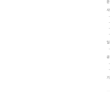
문
사
일
공