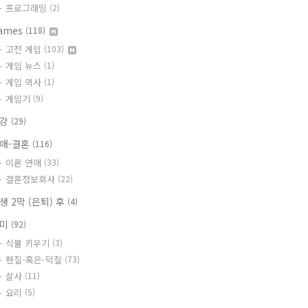
프로그래밍
(2)
ames
(118)
고전 게임
(103)
게임 뉴스
(1)
게임 역사
(1)
게임기
(9)
건강
(29)
애-결혼
(116)
이론 연애
(33)
결혼정보회사
(22)
생 2막 (은퇴) 후
(4)
취미
(92)
식물 키우기
(3)
팬질-혹은-덕질
(73)
살사
(11)
요리
(5)