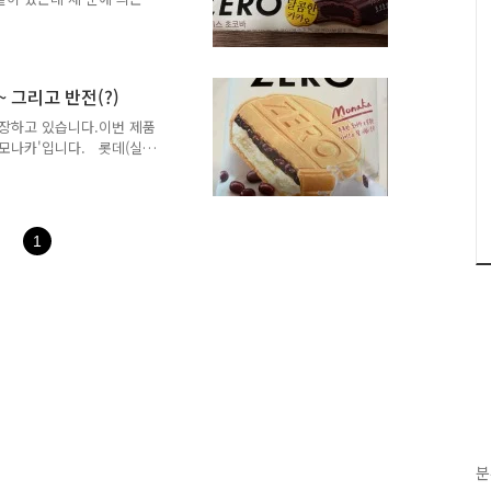
 아이스 초코바'(제품 이름인
 무설탕 제로 음료 열풍인데
이스크림은 제로가 없을까라는
움찔했지만 당류 0 % 입니다.
~ 그리고 반전(?)
 '수크랄로스' 입니다. 잠
tory.com/1093 계속되는 제
등장하고 있습니다.이번 제품
크 모나카'입니다. 롯데(실제
이미 먹어봐서 기대를 가지
롯데 제로 아이스 초코바 후기 ... 설
마트 같이가는걸 좋아하더니
1
떨어졌다고 마트에 같이 갔는
7.tistory.com * 제조
가 '동그린'에서 제작..
분