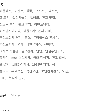
ag
리플에스,
이벤트,
경품,
TripleS,
넥스트,
교 모임,
결정사놀이,
앱테크,
판교 맛집,
성코드 분석,
판교 혼밥,
이벤트당첨,
버스엔지니어링,
애플2 어드벤처 게임,
혼정보회사 경험,
듀오,
트리플에스 콘서트,
혼정보회사,
연애,
나인뮤지스,
신해철,
그레브 박물관,
남녀관계,
안랩,
안철수연구소,
품당첨,
msx 슈팅게임,
영화 감상평,
판교 회식,
오 경험,
1986년 게임,
1989년 게임,
v3,
성코드,
무료백신,
백신오진,
보안컨퍼런스,
오진,
100,
결정사 놀이,
근글
인기글