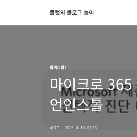
쿨캣의 블로그 놀이
팁!팁!팁!
마이크로 365 
언인스톨
쿨캣7
2026. 6. 16. 05:15