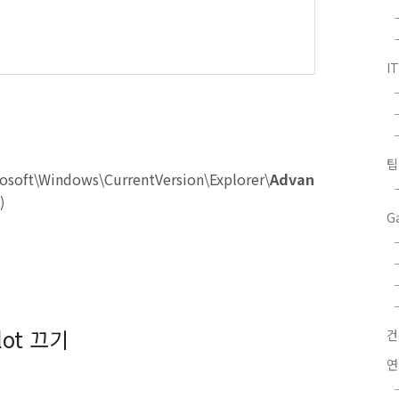
I
팁
oft\Windows\CurrentVersion\Explorer\
Advan
)
G
lot 끄기
연