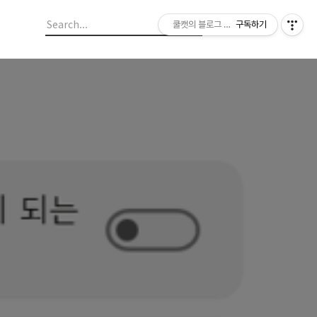
쿨캣의 블로그 놀이
구독하기