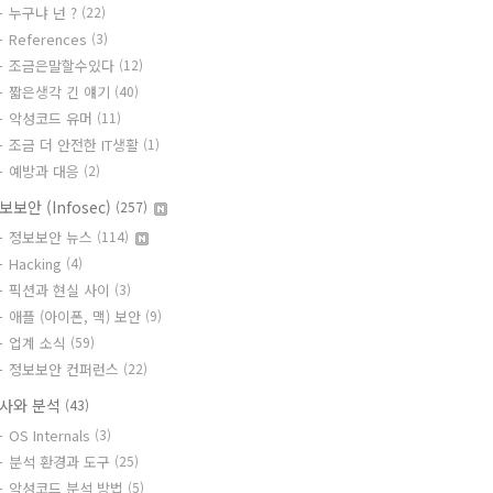
누구냐 넌 ?
(22)
References
(3)
조금은말할수있다
(12)
짧은생각 긴 얘기
(40)
악성코드 유머
(11)
조금 더 안전한 IT생활
(1)
예방과 대응
(2)
보보안 (Infosec)
(257)
정보보안 뉴스
(114)
Hacking
(4)
픽션과 현실 사이
(3)
애플 (아이폰, 맥) 보안
(9)
업계 소식
(59)
정보보안 컨퍼런스
(22)
사와 분석
(43)
OS Internals
(3)
분석 환경과 도구
(25)
악성코드 분석 방법
(5)