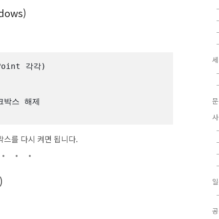
ndows)
세
oint 각각)

문
사
박스를 다시 켜면 됩니다.
)
일
공