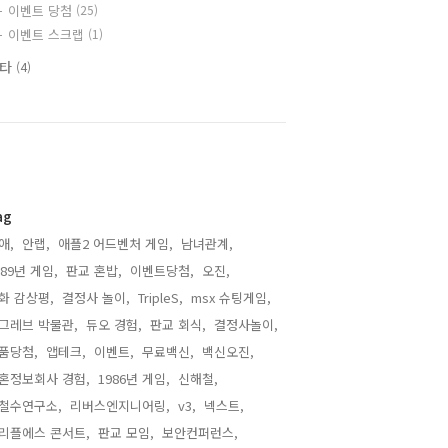
이벤트 당첨
(25)
이벤트 스크랩
(1)
기타
(4)
ag
애,
안랩,
애플2 어드벤처 게임,
남녀관계,
989년 게임,
판교 혼밥,
이벤트당첨,
오진,
화 감상평,
결정사 놀이,
TripleS,
msx 슈팅게임,
그레브 박물관,
듀오 경험,
판교 회식,
결정사놀이,
품당첨,
앱테크,
이벤트,
무료백신,
백신오진,
혼정보회사 경험,
1986년 게임,
신해철,
철수연구소,
리버스엔지니어링,
v3,
넥스트,
리플에스 콘서트,
판교 모임,
보안컨퍼런스,