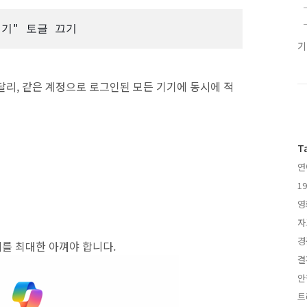
 켜기" 토글 끄기
int와 달리, 같은 계정으로 로그인된 모든 기기에 동시에 적
T
연
1
영
자
경
리를 최대한 아껴야 합니다.
결
안
트