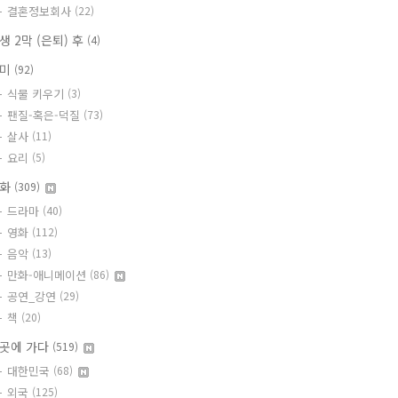
결혼정보회사
(22)
생 2막 (은퇴) 후
(4)
취미
(92)
식물 키우기
(3)
팬질-혹은-덕질
(73)
살사
(11)
요리
(5)
문화
(309)
드라마
(40)
영화
(112)
음악
(13)
만화-애니메이션
(86)
공연_강연
(29)
책
(20)
곳에 가다
(519)
대한민국
(68)
외국
(125)