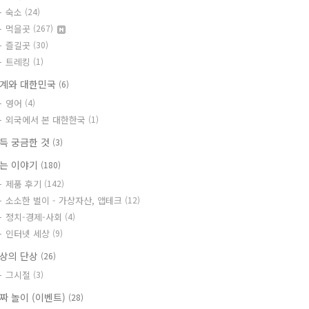
숙소
(24)
먹을곳
(267)
즐길곳
(30)
트레킹
(1)
계와 대한민국
(6)
영어
(4)
외국에서 본 대한한국
(1)
득 궁금한 것
(3)
는 이야기
(180)
제품 후기
(142)
소소한 벌이 - 가상자산, 앱테크
(12)
정치-경제-사회
(4)
인터넷 세상
(9)
상의 단상
(26)
그시절
(3)
짜 놀이 (이벤트)
(28)