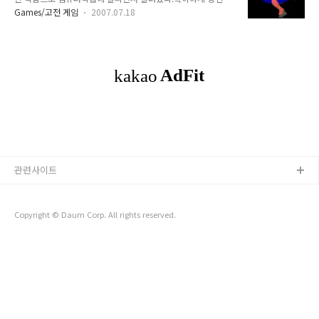
(F1-F10)으로 조정했던 게임이다.게임 시작 후 '바바리안'을 PC
니다. 컴퓨터학습 1989년 5월호에 소개되었습니다. (이미지는
Games/고전 게임
2007.07.18
스피커로 말하는게 인상적이었다.주) 게임은 발매된지 20년이
realleague 님 스캔 자료입니다.)
다되어가 올리는데 게 큰 문제 없어 보이지만 올리지 않겠습니
https://blog.naver.com/jhtsss/90152423001 [APPLE
다. 컴퓨터학습(마이컴) 스캐닝 자료는 현재 잡지가 휴간(거의
IIe]..
폐간)되어 올렸는데 문제되면 삭제하도록 하겠습니다.
https://www.myabandonware.com/game/barbarian-
lm BarbarianRemember Barbarian, an old video game
from 1989? Download it and play again on
MyAbandonwar..
관련사이트
Copyright © Daum Corp. All rights reserved.