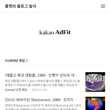
쿨캣의 블로그 놀이
1989년 게임
2
(애플2) 혹성 대탈출, 1989 - 진행이 안되어 아쉬
움
혹성 대탈출1989 Topia 1989년 출시된 애플 2 게임입니다.놀
랍게도(?) 머킹보드를 지원하나 봅니다.다른 애플2 게임과 다르
게 멋진 음악이 나옵니다. 혹성 대탈출 1989년 애플2용으로 출
Games/고전 게임
2026.07.04
시된 한국 게임입니다.혹성은 '행성'의 일본식 표현이죠. 예전에
는 행성 대신 혹성 단어를 많이 사용했었습니다. 크로스 혹성의
[DOS] 바바리안 (Barbarian), 1989 - 조작이 어
수정구슬에 의해 평화롭던 케시드 은하계는 겔럭시 브레이커의
려운 게임
바바리안 Barbarian 1989년 작 바바리안(Barbarian)은 1989
반란으로 모든 빛을 잃고 어둠에 잠긴다. 크로스 혹성의 왕자 듀
년 작품으로 컴퓨터학습에 실리면서 알려졌다.특이하게 펑션키
크는 깨진 수정구슬 대신 평화를 찾아줄 신비의 검을 찾아 떠납