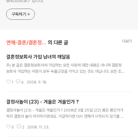
@xcoolcat7 입니다.
구독하기
더보기
연애-결혼/결혼정보회사
의 다른 글
결혼정보회사 가입 남녀의 깨달음
글 내용
주) 본 글은 결혼정보회사에 가입하는 모든 사람에 대한 내용은 아니며 결혼정
보회사 가입하는 사람이 모두 속물근성을 가지고 있는 것도 아닙니다. 모든 조
건이 만족되어도 끌리지 않으면 만남을 가지지 않는 경우도 있으며 조건이 안
1
6
2008. 9. 18.
좋은 사람은 만남의 기회 조차 없지만 조금 괜찮으면 기회가 너무 많아 상대에
게 집중을 못하는 단점 속에서도 결혼까지 성공하는 대략 10-20%의 남녀 커
플이 있습니다. 하지만, 결혼정보회사에 가입하는 남녀의 어느 정도 속물근성은
결정사놀이 (23) - 겨울은 겨울인가 ?
다 있겠죠. 저 역시 제 조건이 그다지 좋지 않지만 학력, 직업 이런거 다 낮춰도
글 내용
어리고 예쁜 여자를 만나고 싶었으니까요. ----------------------- 일찌감
결정사놀이 (23) - 겨울은 겨울인가 ? 2008년 3월 25일 (22) 봄은 봄인가가
치 결혼을 전제로 남자를 사귀는 '영악한' 친구들을 보며, 우리 '언니들'은 다짐
저의 결정사 놀이 마지막이었네요. 가급적이면 다시 연재가 시작되지 않기를 바
한다...
랬지만... 인생이라는게 그렇게 만만치 않는군요. 4월부터 11월까지 7개월 연애
0
2
2008. 11. 23.
가 진행되었지만 결국 헤어지고 다시 혼자가 되었네요. * 다시 살려봐 커플넷 ?!
대화방에서 커플넷 얘기가 나와서 중지했던거 다시 해야하나... 에효 하는 마음