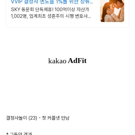
VVIP 결정사 엔노블 1%를 위한 상류
층 결정사
SKY 동문회 단독제휴! 100억이상 자산가
1,002명, 업계최초 성혼주의 시행 변호사검
증 회원수 공개, 전문직/엘리트/노블레스 전
문, 여성가족부장관대상 2회수상
결정사놀이 (23) - 첫 커플넷 만남
* 그동안 경과