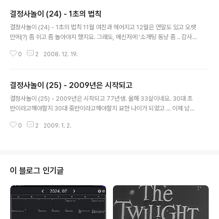
으로 다시 접속해보니.. 가입비 2만원을 또 내야한다는군요. 가입비라는건 처음
결정사놀이 (24) - 1초의 법칙
만 내야하는거 아닐까요 ? 이게 뭐냐하는 생각이 들어 매칭 중지 했던거 풀었는
글 내용
데 이번에는 인증지수 달랑 9점. 졸업한 내용만 남고 [회원정보입력]도 작성요
결정사놀이 (24) - 1초의 법칙 11월 여친과 헤어지고 12월은 연말도 있고 오랫
망만 남았군요. 사람들에게 물어보니 6개월 지나면 신원증명을 다시해야한다고
만에(?) 좀 쉬고 좀 놀아야지 했지요. 그래도, 메신저에 '소개팅 동냥 좀 .. 감사
합..
!'를 보고 몇 분이 관심을 보이더군요. '헤어졌냐 ? 좀 잘하지' 이런 얘기만하고...
0
2
2008. 12. 19.
소개팅은 안시켜주고.. TT 그래도 세상에는 '선'도 있어 소개팅을 두 개 받았습
니다. - 하나 더 있으니까 12월에 3개네요. 12월 초에 나간건 아쉽게도 그분이
제 취향은 아니어서 애프터 안했구요. 12월 중반 소개팅은 큰 기대를 안했습니
결정사놀이 (25) - 2009년은 시작되고
다. 강남역에서 그녀를 기다리며 책을 읽고 있었죠. 보통 여자분들이 10-20분
글 내용
늦기 때문에 책은 필수이더군요. 마음의 양식 뿐 아니라 책 읽는 모습은 상대에
결정사놀이 (25) - 2009년은 시작되고 77년생. 올해 33살이네요. 30대 초
게 지적인 이미지까지 줄 수 있다는 나름 전략이 숨겨..
반이라고해야할지 30대 중반이라고해야할지 묘한 나이가 되었고 ... 이제 남자
로써도 만만치 않은 나이가 되었네요. 그래도, 작년까지는 "결혼하기에는 좀 이
0
2
2009. 1. 2.
르지 않냐 ?"라는 얘기를 종종했는데 이제는 아니게되었네요. 스스로도 올해부
터는 결혼을 안한게 아니고 못한거라는 자기 고백을 해야할 시점이 왔습니다. 2
008년 11월 여자친구와 헤어지고 소개팅 구걸(?) 끝에 2008년 12월 소개팅
3 번했는데 1 명은 제가 마음에 안들었고 1명은 애프터는 되었지만 크리스마스
전에 연락두절 혹시나 있을지 모르는 크리스마스의 기적을 생각하며 만난 마지
이 블로그 인기글
막 1명은 애프터도 안됨.... TT 결과적으로 상대 거절이 더 많았네요. 아.... ..