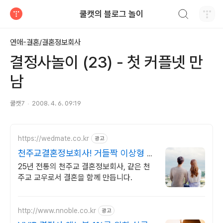
검색하기
쿨캣의 블로그 놀이
티스토리
연애-결혼/결혼정보회사
결정사놀이 (23) - 첫 커플넷 만
남
쿨캣7
2008. 4. 6. 09:19
https://wedmate.co.kr
광고
천주교결혼정보회사! 거들짝 이상형 프
로필 무료 받아보기
25년 전통의 천주교 결혼정보회사, 같은 천
주교 교우로서 결혼을 함께 만듭니다.
http://www.nnoble.co.kr
광고