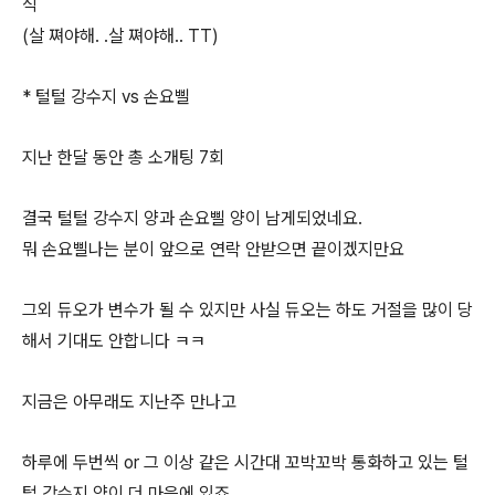
식
(살 쪄야해. .살 쪄야해.. TT)
* 털털 강수지 vs 손요삘
지난 한달 동안 총 소개팅 7회
결국 털털 강수지 양과 손요삘 양이 남게되었네요.
뭐 손요삘나는 분이 앞으로 연락 안받으면 끝이겠지만요
그외 듀오가 변수가 될 수 있지만 사실 듀오는 하도 거절을 많이 당
해서 기대도 안합니다 ㅋㅋ
지금은 아무래도 지난주 만나고
하루에 두번씩 or 그 이상 같은 시간대 꼬박꼬박 통화하고 있는 털
털 강수지 양이 더 마음에 있죠.