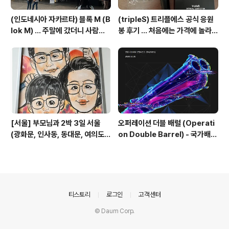
(인도네시아 자카르타) 블록 M (B
(tripleS) 트리플에스 공식 응원
lok M) ... 주말에 갔더니 사람이
봉 후기 ... 처음에는 가격에 놀라고
너무 많음
기능에 또 놀람
[서울] 부모님과 2박 3일 서울
오퍼레이션 더블 배럴 (Operati
(광화문, 인사동, 동대문, 여의도)
on Double Barrel) - 국가배후
관광 일정
해킹조직의 한국 공격 주의 권고
의안내
티스토리
로그인
고객센터
© Daum Corp.