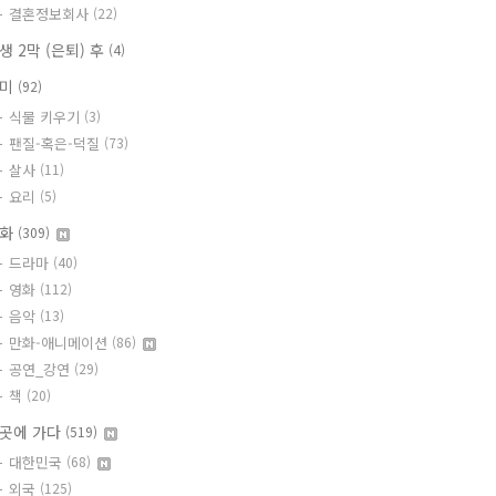
결혼정보회사
(22)
생 2막 (은퇴) 후
(4)
취미
(92)
식물 키우기
(3)
팬질-혹은-덕질
(73)
살사
(11)
요리
(5)
문화
(309)
드라마
(40)
영화
(112)
음악
(13)
만화-애니메이션
(86)
공연_강연
(29)
책
(20)
곳에 가다
(519)
대한민국
(68)
외국
(125)