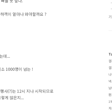
빠를 듯 싶다.
 하객이 얼마나 와야할까요 ?
T
데...
결
서
결
최소 1000명이 넘는 !
나
넥
남
행사(?)는 12시 지나 시작되므로
판
게 많은지...
1
자