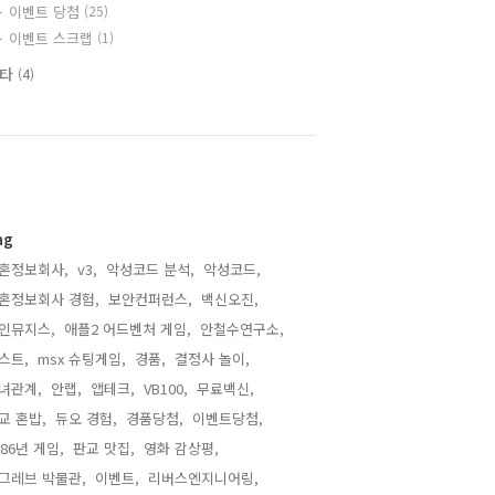
이벤트 당첨
(25)
이벤트 스크랩
(1)
기타
(4)
ag
혼정보회사,
v3,
악성코드 분석,
악성코드,
혼정보회사 경험,
보안컨퍼런스,
백신오진,
인뮤지스,
애플2 어드벤처 게임,
안철수연구소,
스트,
msx 슈팅게임,
경품,
결정사 놀이,
녀관계,
안랩,
앱테크,
VB100,
무료백신,
교 혼밥,
듀오 경험,
경품당첨,
이벤트당첨,
986년 게임,
판교 맛집,
영화 감상평,
그레브 박물관,
이벤트,
리버스엔지니어링,