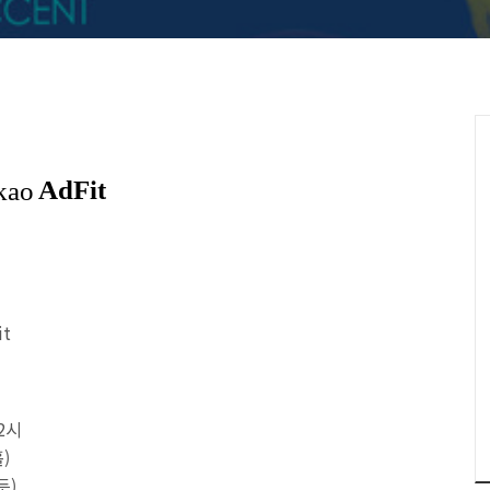
it
 2시
)
듯)