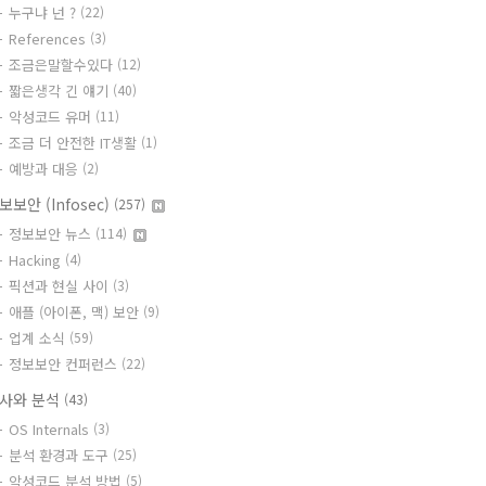
누구냐 넌 ?
(22)
References
(3)
조금은말할수있다
(12)
짧은생각 긴 얘기
(40)
악성코드 유머
(11)
조금 더 안전한 IT생활
(1)
예방과 대응
(2)
보보안 (Infosec)
(257)
정보보안 뉴스
(114)
Hacking
(4)
픽션과 현실 사이
(3)
애플 (아이폰, 맥) 보안
(9)
업계 소식
(59)
정보보안 컨퍼런스
(22)
사와 분석
(43)
OS Internals
(3)
분석 환경과 도구
(25)
악성코드 분석 방법
(5)