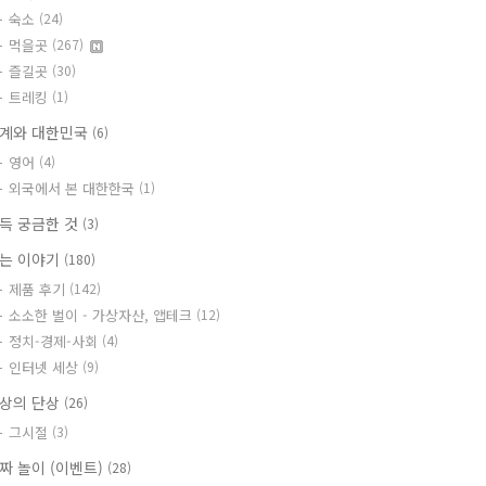
숙소
(24)
먹을곳
(267)
즐길곳
(30)
트레킹
(1)
계와 대한민국
(6)
영어
(4)
외국에서 본 대한한국
(1)
득 궁금한 것
(3)
는 이야기
(180)
제품 후기
(142)
소소한 벌이 - 가상자산, 앱테크
(12)
정치-경제-사회
(4)
인터넷 세상
(9)
상의 단상
(26)
그시절
(3)
짜 놀이 (이벤트)
(28)