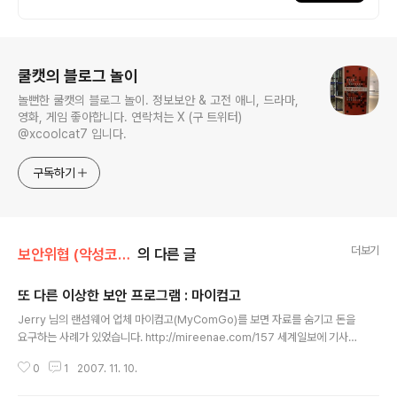
로그 정보
쿨캣의 블로그 놀이
놀뻔한 쿨캣의 블로그 놀이. 정보보안 & 고전 애니, 드라마,
영화, 게임 좋아합니다. 연락처는 X (구 트위터)
@xcoolcat7 입니다.
구독하기
더보기
보안위협 (악성코드, 취약점)/보안위협 뉴스
의 다른 글
또 다른 이상한 보안 프로그램 : 마이컴고
글 내용
Jerry 님의 랜섬웨어 업체 마이컴고(MyComGo)를 보면 자료를 숨기고 돈을
요구하는 사례가 있었습니다. http://mireenae.com/157 세계일보에 기사도
났네요. '멋대로 실행..파일 숨기고.. 돈 달라고? PC 보안프로그램 황당한 보안'
0
1
2007. 11. 10.
http://www.segye.com/Service5/ShellView.asp?TreeID=1052&P
Code=0007&DataID=200711021638000174 이에 마이컴고측은 공지