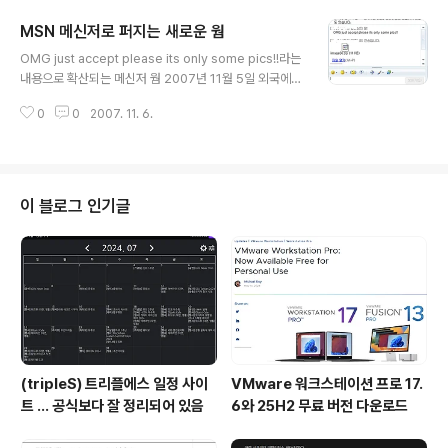
사항을 통해 2007년 11월 7일 애드웨어로 분류되었으며 자사와 협의가 없었
MSN 메신저로 퍼지는 새로운 웜
으므로 법적대응을 준비중이며 고객들에게 안철수연구소로 전화해 항의해달라
글 내용
는 내용의 글을 올렸습니다. http://www.mycomgo.com/customer/noti
OMG just accept please its only some pics!!라는
ce/content.jsp?..
내용으로 확산되는 메신저 웜 2007년 11월 5일 외국에서
처음 보고되었으며 국내에는 2007년 11월 6일 오전에 보
0
0
2007. 11. 6.
고되었다. - 파일명 : image24.zip (image24-www.p
hotobucket.com 포함) - 파일길이 : 압축 푼 파일 길이
는 10,752 바이트 - MD5 값 : 633fc233228710888
5ba0633efd81601 V3 진단명 : Win32/IRCBot.wor
m.10752.E
이 블로그 인기글
(tripleS) 트리플에스 일정 사이
VMware 워크스테이션 프로 17.
트 ... 공식보다 잘 정리되어 있음
6와 25H2 무료 버전 다운로드