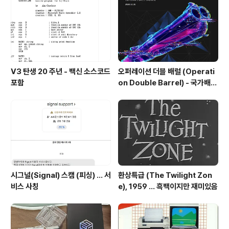
V3 탄생 20 주년 - 백신 소스코드
오퍼레이션 더블 배럴 (Operati
포함
on Double Barrel) - 국가배후
해킹조직의 한국 공격 주의 권고
시그널(Signal) 스캠 (피싱) ... 서
환상특급 (The Twilight Zon
비스 사칭
e), 1959 ... 흑백이지만 재미있음