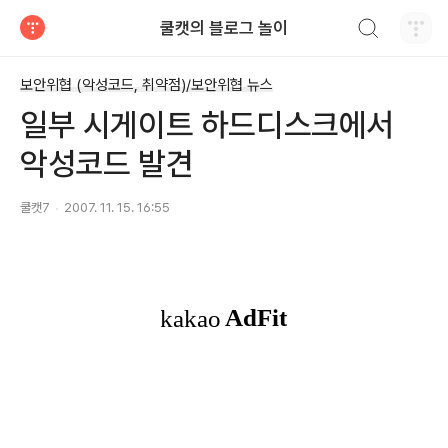
검색하기
쿨캣의 블로그 놀이
티스토리
보안위협 (악성코드, 취약점)/보안위협 뉴스
일부 시게이트 하드디스크에서
악성코드 발견
쿨캣7
2007. 11. 15. 16:55