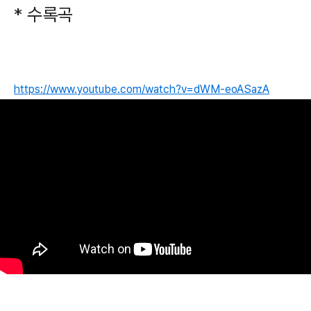
* 수록곡
https://www.youtube.com/watch?v=dWM-eoASazA