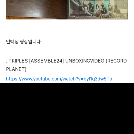
언박싱 영상입니다.
. TRIPLES [ASSEMBLE24] UNBOXINGVIDEO (RECORD
PLANET)
https://www.youtube.com/watch?v=byI1q3dw5To