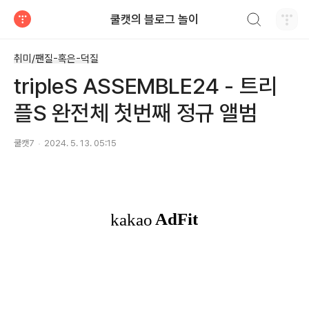
검색하기
쿨캣의 블로그 놀이
티스토리
취미/팬질-혹은-덕질
tripleS ASSEMBLE24 - 트리
플S 완전체 첫번째 정규 앨범
쿨캣7
2024. 5. 13. 05:15