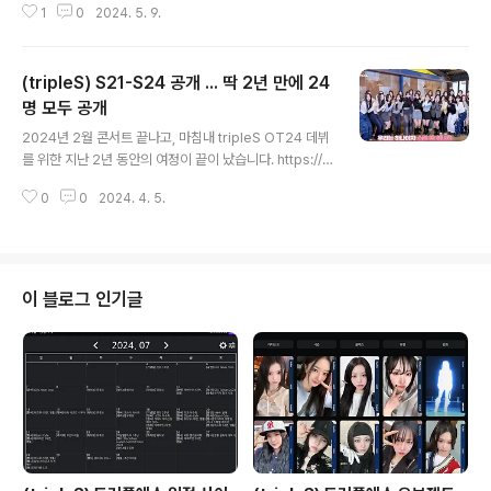
1
0
2024. 5. 9.
y.com/1477 (tripleS) S21-S24 공개 ... 딱 2년 만에 2
4명 모두 공개2024년 2월 콘서트 끝나고, 마침내 triple
S OT24 데뷔를 위한 지난 2년 동안의 여정이 끝이 났습
(tripleS) S21-S24 공개 ... 딱 2년 만에 24
니다. https://xcoolcat7.tistory.com/1380 (tripleS)
아들과 함께 첫 아이돌 콘서트 ... 트리플에스 러블루션, 에
명 모두 공개
글 내용
볼루xcoolcat7.tistory.com 저는 AAA Generation
2024년 2월 콘서트 끝나고, 마침내 tripleS OT24 데뷔
음악 괜찮네하고 몇 번 듣다가 2023년 5월에 입덕해서 1
를 위한 지난 2년 동안의 여정이 끝이 났습니다. https://x
년 동안 완전체가 되는걸..
coolcat7.tistory.com/1380 (tripleS) 아들과 함께 첫
0
0
2024. 4. 5.
아이돌 콘서트 ... 트리플에스 러블루션, 에볼루션 콘서트
후기2024년 2월 3일 - 4일 tripleS의 첫 한국 콘서트가
서울 블루스퀘어 마스터카드홀에서 개최되었습니다. 2월
3일 토요일에는 유닛인 러블루션(LOVElution, 이하 러
블) 콘서트가 3시, 에볼루션(EVOLution, 이하xcoolcat
이 블로그 인기글
7.tistory.com ( 1년 전에 입덕해서 지난 1년 동안 새로운
멤버를 지켜봤는데, 2년 전부터 지켜본 사람들은 어떤 심
정일지 궁금합니다. ) 2024년 3월 18일 이미 만났다는 ..