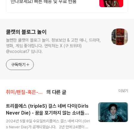
만나보세요! 빠른 배송 및 무료 반품
로그 정보
쿨캣의 블로그 놀이
놀뻔한 쿨캣의 블로그 놀이. 정보보안 & 고전 애니, 드라마,
영화, 게임 좋아합니다. 연락처는 X (구 트위터)
@xcoolcat7 입니다.
구독하기
더보기
취미/팬질-혹은-덕질
의 다른 글
트리플에스 (tripleS) 걸스 네버 다이(Girls
Never Die) - 꿈을 포기하지 않는 소녀들의
글 내용
이야기
2024년 5월 8일 수요일트리플에스 걸스 네버 다이 (Girl
s Never Die)가 공개되었습니다. 2년 만에 24명이 모
두 모였고 완전체가 되었네요. https://xcoolcat7.tistor