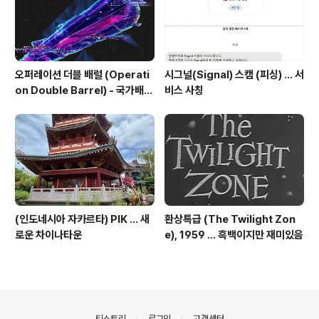
오퍼레이션 더블 배럴 (Operati
시그널(Signal) 스캠 (피싱) ... 서
on Double Barrel) - 국가배후
비스 사칭
해킹조직의 한국 공격 주의 권고
(인도네시아 자카르타) PIK ... 새
환상특급 (The Twilight Zon
로운 차이나타운
e), 1959 ... 흑백이지만 재미있음
의안내
티스토리
로그인
고객센터