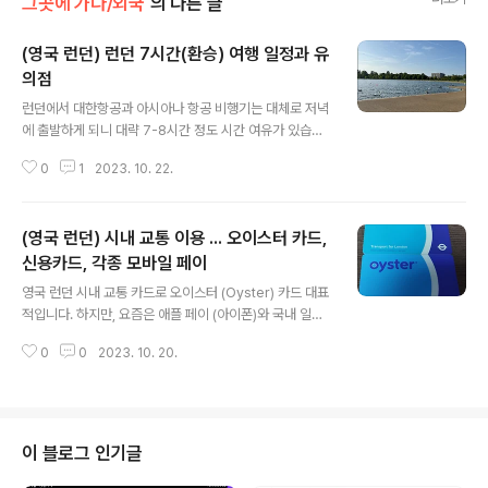
그곳에 가다/외국
의 다른 글
(영국 런던) 런던 7시간(환승) 여행 일정과 유
의점
글 내용
런던에서 대한항공과 아시아나 항공 비행기는 대체로 저녁
에 출발하게 되니 대략 7-8시간 정도 시간 여유가 있습니
다. (혹은 런던에서 환승 여행으로 일정 짤 수 있습니다.) 참
0
1
2023. 10. 22.
고로 독일 프랑크푸르트 환승 여행 교통, 일정과 유의점입
니다. https://xcoolcat7.tistory.com/1179 독일 프랑
크푸르트 환승 여행 ... 교통, 일정과 유의점 포르투갈에서
(영국 런던) 시내 교통 이용 ... 오이스터 카드,
한국으로 귀국하기 위해 새벽 2시에 일어나 프랑크푸르트
공항으로 이동했습니다. 공항에 도착하니 9시 40분 오후
신용카드, 각종 모바일 페이
글 내용
3시 비행기까지 6시간 남았습니다. (실제로는 지연되어 1
영국 런던 시내 교통 카드로 오이스터 (Oyster) 카드 대표
시간 더.. xcoolcat7.tistory.com 런던에는 하이드파크
적입니다. 하지만, 요즘은 애플 페이 (아이폰)와 국내 일부
외에도 다람쥐를 볼 수 있더군요. 런던에서 한국에서 사용
교통 가능 신용카드도 이용할 수 있습니다 https://www.
하던 신용카드 중 일부는 그대로 사용 가능하니 ..
0
0
2023. 10. 20.
card-gorilla.com/contents/detail/1128 내 신용카
드 그대로 런던 지하철 타는 방법 런던에도 지하철이 있다.
여행객은 지하철을 타고 도시 곳곳을 둘러본다고 유럽여행
다녀온 친구들이 말해줬다. 누구나 아는 사실을 진지한 얼
굴로 알려주는 친구들은 나를 놀리는 게 아닐 것 www.car
이 블로그 인기글
d-gorilla.com * 교통 카드 4년 만에 가본 런던 대중교통