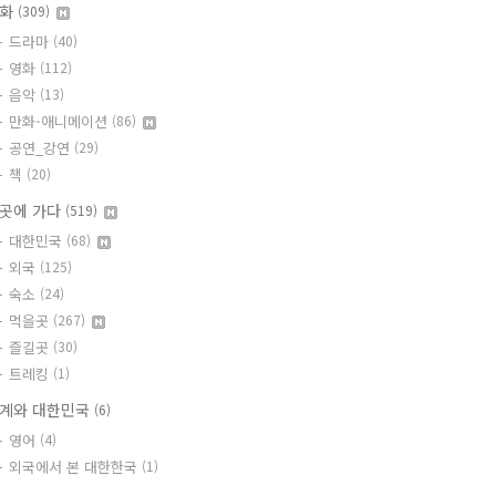
문화
(309)
드라마
(40)
영화
(112)
음악
(13)
만화-애니메이션
(86)
공연_강연
(29)
책
(20)
곳에 가다
(519)
대한민국
(68)
외국
(125)
숙소
(24)
먹을곳
(267)
즐길곳
(30)
트레킹
(1)
계와 대한민국
(6)
영어
(4)
외국에서 본 대한한국
(1)