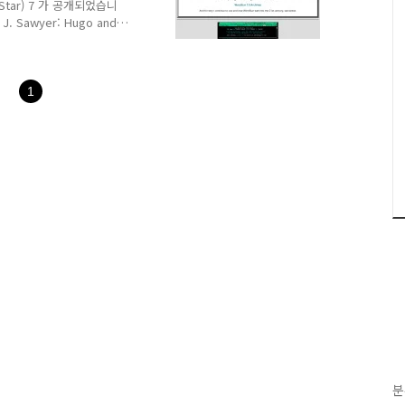
tar) 7 가 공개되었습니
 J. Sawyer: Hugo and
thor of 24 bestselling
 and
드스타는 마이크로프로 인터내셔널
실제로 사용해본건 이번이 처
1
8C%EB%93%9C%EC%8A%A4
분