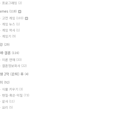
프로그래밍
(2)
ames
(118)
고전 게임
(103)
게임 뉴스
(1)
게임 역사
(1)
게임기
(9)
건강
(29)
애-결혼
(116)
이론 연애
(33)
결혼정보회사
(22)
생 2막 (은퇴) 후
(4)
취미
(92)
식물 키우기
(3)
팬질-혹은-덕질
(73)
살사
(11)
요리
(5)