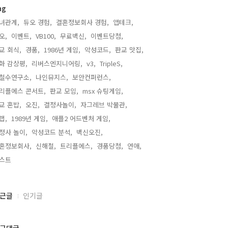
ag
녀관계,
듀오 경험,
결혼정보회사 경험,
앱테크,
오,
이벤트,
VB100,
무료백신,
이벤트당첨,
교 회식,
경품,
1986년 게임,
악성코드,
판교 맛집,
화 감상평,
리버스엔지니어링,
v3,
TripleS,
철수연구소,
나인뮤지스,
보안컨퍼런스,
리플에스 콘서트,
판교 모임,
msx 슈팅게임,
교 혼밥,
오진,
결정사놀이,
자그레브 박물관,
랩,
1989년 게임,
애플2 어드벤처 게임,
정사 놀이,
악성코드 분석,
백신오진,
혼정보회사,
신해철,
트리플에스,
경품당첨,
연애,
스트,
근글
인기글