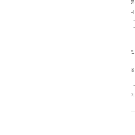
문
사
일
공