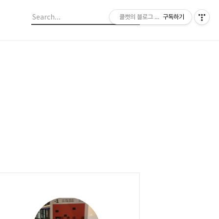
쿨캣의 블로그 놀이
구독하기