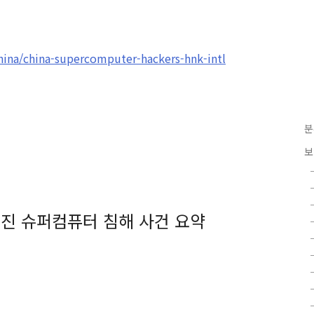
hina/china-supercomputer-hackers-hnk-intl
분
보
C 티엔진 슈퍼컴퓨터 침해 사건 요약