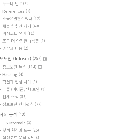
누구냐 넌 ?
(22)
References
(3)
조금은말할수있다
(12)
짧은생각 긴 얘기
(40)
악성코드 유머
(11)
조금 더 안전한 IT생활
(1)
예방과 대응
(2)
보보안 (Infosec)
(257)
정보보안 뉴스
(114)
Hacking
(4)
픽션과 현실 사이
(3)
애플 (아이폰, 맥) 보안
(9)
업계 소식
(59)
정보보안 컨퍼런스
(22)
사와 분석
(43)
OS Internals
(3)
분석 환경과 도구
(25)
악성코드 분석 방법
(5)