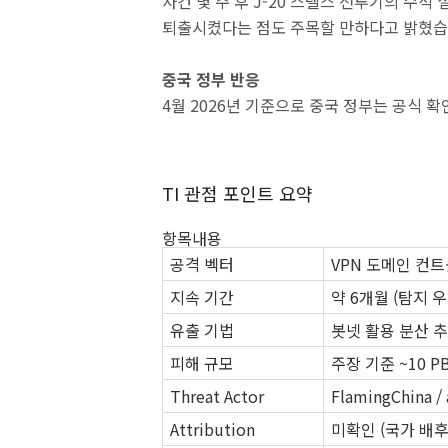
사건 몇 주 후 J-20 스텔스 전투기의 수석 
퇴출시켰다는 점도 주목할 만하다고 밝혔습
중국 정부 반응
4월 2026년 기준으로 중국 정부는 공식 
TI 관점 포인트 요약
항목내용
공격 벡터
VPN 도메인 컨
지속 기간
약 6개월 (탐지 우
유출 기법
봇넷 활용 분산 추출
피해 규모
주장 기준 ~10 P
Threat Actor
FlamingChina 
Attribution
미확인 (국가 배후