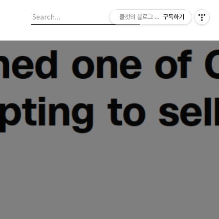
쿨캣의 블로그 놀이
구독하기