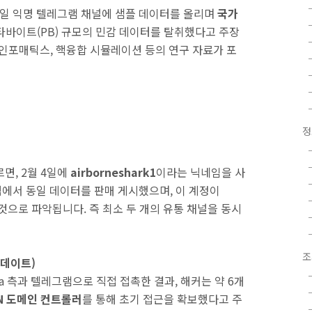
 6일 익명 텔레그램 채널에 샘플 데이터를 올리며
국가
페타바이트(PB) 규모의 민감 데이터를 탈취했다고 주장
오인포매틱스, 핵융합 시뮬레이션 등의 연구 자료가 포
정
르면, 2월 4일에
airborneshark1
이라는 닉네임을 사
포럼에서 동일 데이터를 판매 게시했으며, 이 계정이
는 것으로 파악됩니다. 즉 최소 두 개의 유통 채널을 동시
조
업데이트)
gChina 측과 텔레그램으로 직접 접촉한 결과, 해커는 약 6개
N 도메인 컨트롤러
를 통해 초기 접근을 확보했다고 주