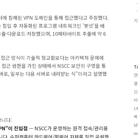
터에 침해된 VPN 도메인을 통해 접근했다고 주장했다.
 침입 후 자동화된 프로그램 네트워크인 '봇넷'을 배
추출·다운로드·저장했으며, 10페타바이트 추출에 약 6
ry는 이 접근 방식이 기술적 정교함보다는 아키텍처 문제에
 접근 권한을 가진 상태에서 NSCC 보안의 구멍을 통
T
서버로, 일부는 다음 서버로 내려받는 식"이라고 설명했
연
결
신
리
1
백
합니다:
남
PN"이 진입점
— NSCC가 운영하는 원격 접속/관리용
m
됩니다. 슈퍼컴퓨터 하드웨어/펌웨어 자체를 직접 공략한