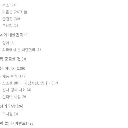
숙소
(24)
먹을곳
(267)
즐길곳
(30)
트레킹
(1)
계와 대한민국
(6)
영어
(4)
외국에서 본 대한한국
(1)
득 궁금한 것
(3)
는 이야기
(180)
제품 후기
(142)
소소한 벌이 - 가상자산, 앱테크
(12)
정치-경제-사회
(4)
인터넷 세상
(9)
상의 단상
(26)
그시절
(3)
짜 놀이 (이벤트)
(28)