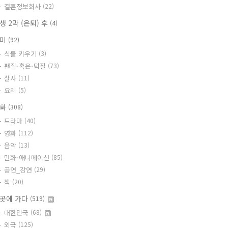
결혼정보회사
(22)
생 2막 (은퇴) 후
(4)
취미
(92)
식물 키우기
(3)
팬질-혹은-덕질
(73)
살사
(11)
요리
(5)
문화
(308)
드라마
(40)
영화
(112)
음악
(13)
만화-애니메이션
(85)
공연_강연
(29)
책
(20)
곳에 가다
(519)
대한민국
(68)
외국
(125)