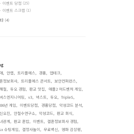
이벤트 당첨
(25)
이벤트 스크랩
(1)
기타
(4)
ag
애,
안랩,
트리플에스,
경품,
앱테크,
혼정보회사,
트리플에스 콘서트,
보안컨퍼런스,
해철,
듀오 경험,
판교 맛집,
애플2 어드벤처 게임,
버스엔지니어링,
v3,
넥스트,
듀오,
TripleS,
986년 게임,
이벤트당첨,
경품당첨,
악성코드 분석,
신오진,
안철수연구소,
악성코드,
판교 회식,
녀관계,
판교 혼밥,
이벤트,
결혼정보회사 경험,
sx 슈팅게임,
결정사놀이,
무료백신,
영화 감상평,