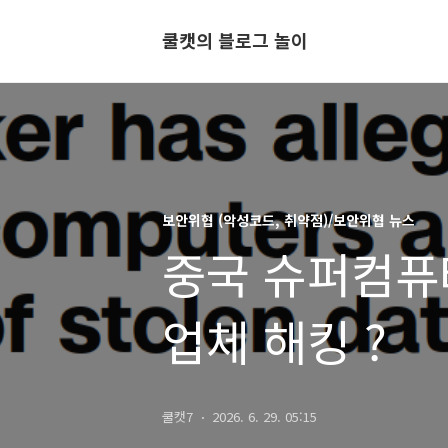
쿨캣의 블로그 놀이
보안위협 (악성코드, 취약점)/보안위협 뉴스
중국 슈퍼컴퓨터
업체 해킹 ?
쿨캣7
2026. 6. 29. 05:15