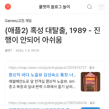
검색하기
쿨캣의 블로그 놀이
티스토리
Games/고전 게임
(애플2) 혹성 대탈출, 1989 - 진
행이 안되어 아쉬움
쿨캣7
2026. 7. 4. 05:15
https://map.naver.com/p/entry/place/1209676737
광고
환상적 바다 노을뷰 감성숙소 통창 너
머 애월 파노라마바다
애월해안도로 앞 전객실 환상적 노을뷰. 6m
층고 복층과 실내 편백 스파에서 즐기 날씨
상관없는 프라이빗 편백자쿠지 스파. 탁트인
오션뷰 통창 아래서 누리는 로맨틱
https://map.naver.com/p/entry/place/1589368656
광고