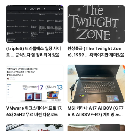
cat7.tistory.comTotally Unreal sms 합본 제품입니
다. . 언리얼 나무위키https://namu.wiki/w/%EC%9
6%B8%EB%A6%AC%EC%96%BC(..
(tripleS) 트리플에스 일정 사이
환상특급 (The Twilight Zon
트 ... 공식보다 잘 정리되어 있음
e), 1959 ... 흑백이지만 재미있음
VMware 워크스테이션 프로 17.
MSI 카타나 A17 AI B8V (GF7
6와 25H2 무료 버전 다운로드
6 A AI B8VF-R7) 게이밍 노트
북 후기 ... 초등학생 게임용 노트북