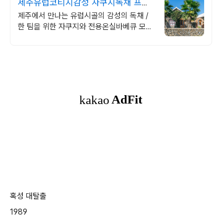
제주유럽코티지감성 자쿠지독채 프라
이빗 제주여행, 유럽감성
제주에서 만나는 유럽시골의 감성의 독채 /
한 팀을 위한 자쿠지와 전용온실바베큐 모두
다른 다양한 유럽 감성의 제주독채에서 즐기
는 프라이빗 자쿠지와 전용온실바베큐
혹성 대탈출
1989