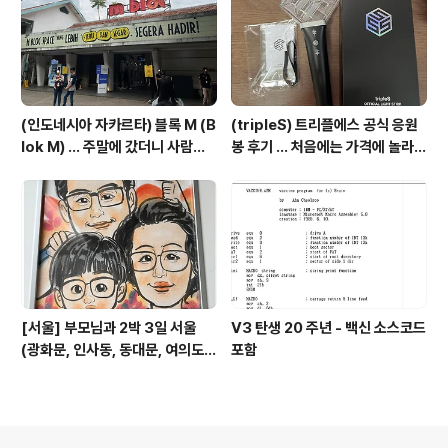
(인도네시아 자카르타) 블록 M (B
(tripleS) 트리플에스 공식 응원
lok M) ... 주말에 갔더니 사람이
봉 후기 ... 처음에는 가격에 놀라고
너무 많음
기능에 또 놀람
[서울] 부모님과 2박 3일 서울
V3 탄생 20 주년 - 백신 소스코드
(광화문, 인사동, 동대문, 여의도)
포함
관광 일정