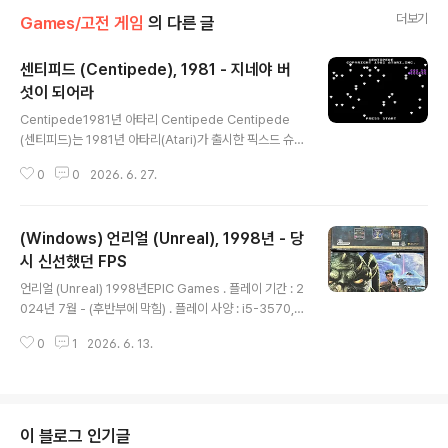
더보기
Games/고전 게임
의 다른 글
센티피드 (Centipede), 1981 - 지네야 버
섯이 되어라
글 내용
Centipede1981년 아타리 Centipede Centipede
(센티피드)는 1981년 아타리(Atari)가 출시한 픽스드 슈
터(fixed shooter) 아케이드 게임으로, 단순한 룰과 중독
0
0
2026. 6. 27.
성 있는 게임플레이로 큰 성공을 거뒀다고 합니다. Centip
ede (video game)https://en.wikipedia.org/wiki/
Centipede_(video_game) MyAbandonwarehttp
(Windows) 언리얼 (Unreal), 1998년 - 당
s://www.myabandonware.com/game/centipede
-4od CentipedeRemember Centipede, an old vi
시 신선했던 FPS
글 내용
deo game from 1983? Download it and play aga
언리얼 (Unreal) 1998년EPIC Games . 플레이 기간 : 2
in on MyAbandonware.www.myabandonware...
024년 7월 - (후반부에 막힘) . 플레이 사양 : i5-3570,
Windows XP, 지포스 GT 620https://xcoolcat7.tist
0
1
2026. 6. 13.
ory.com/1155 윈도우 XP만 설치하기에는 넘치는(?) 3
세대 (아이비브릿지) i52009년에 샀던 컴퓨터가 블루 스
크린, 재부팅 등의 문제가 발생해 부품도 바꿔보고 했지만
결국 보드 문제로 예상해 2023년 5월에 버렸습니다. (그
런데 마지막 해체 때 CPU가 서물 글리스가 말라 있xcool
이 블로그 인기글