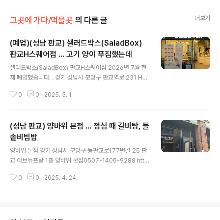
더보기
그곳에 가다/먹을곳
의 다른 글
(폐업)(성남 판교) 샐러드박스(SaladBox)
판교H스퀘어점 ... 고기 양이 푸짐했는데
글 내용
샐러드박스(SaladBox) 판교H스퀘어점 2026년 7월 현
재 폐업했습니다. . 경기 성남시 분당구 판교역로 231 H스
퀘어 S동 지하1층 106호. 0507-1318-3699 http://sa
0
0
2025. 5. 1.
ladbox.kr/ SaladBox한국포브스 23년 샐러드 프랜차
이즈 대상, 야채 공장 보유, 소자본, 1인 창업, 업종변경, 샵
인샵, 가맹점 모집www.saladbox.kr 주문은 키오스크로
(성남 판교) 양바위 본점 ... 점심 때 갈비탕, 돌
할 수 있습니다.가격은 대부분 1 만원 대입니다.그런데, 터
치 위치에 문제가 있는지 분명 카드를 선택했는데 2번이나
솥비빔밥
글 내용
QR를 찍으라고해서 물어봤습니다. 방문 도장은 양심에 맡
양바위 본점 경기 성남시 분당구 동판교로177번길 25 판
깁니다. 10,000 원 샐러드입니다.(지금은 가격이 올랐을
교 아브뉴프랑 1층 양바위 본점0507-1405-9288 http
수도 있습니다.)구내 식당 샐러드가 6,000 7,000 원으로
s://www.instagram.com/yangbawemain_official
가격 차이가 좀 ..
0
0
2025. 4. 24.
저번에 왔던 곳 아닌가 ?!했는데 내부가 상당히 달랐습니
다.알고보니 지난 번에 갔던 곳은 '유엔가든'이었습니다. ht
tps://xcoolcat7.tistory.com/1502 (성남 판교) 유엔
가든 ...점심 때는 고기 대신 갈비탕유엔가든 . 경기 성남시
분당구 동판교로177번길 (아비뉴프랑 판교) 25 1층 129