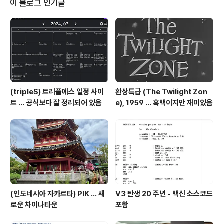
이 블로그 인기글
호,130호,131호 . 0507-1483-9930 . 가격 : 점심 식사
1-2 만원 (갈비탕) , 고기 1인 분 3-7 만원 대 아비뉴프랑
내 있는 한식, 고xcoolcat7.ti..
(tripleS) 트리플에스 일정 사이
환상특급 (The Twilight Zon
트 ... 공식보다 잘 정리되어 있음
e), 1959 ... 흑백이지만 재미있음
(인도네시아 자카르타) PIK ... 새
V3 탄생 20 주년 - 백신 소스코드
로운 차이나타운
포함