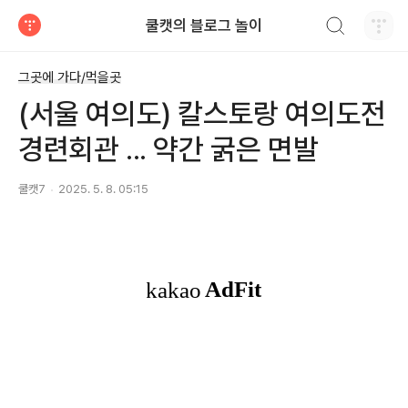
검색하기
쿨캣의 블로그 놀이
티스토리
그곳에 가다/먹을곳
(서울 여의도) 칼스토랑 여의도전
경련회관 ... 약간 굵은 면발
쿨캣7
2025. 5. 8. 05:15