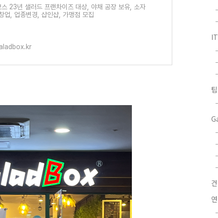
스 23년 샐러드 프랜차이즈 대상, 야채 공장 보유, 소자
 창업, 업종변경, 샵인샵, 가맹점 모집
I
ladbox.kr
팁
G
연