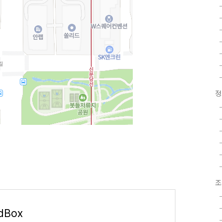
정
조
adBox