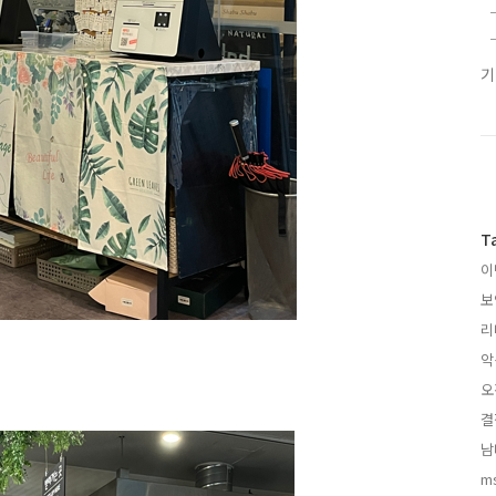
T
이
보
리
악
오
결
남
m