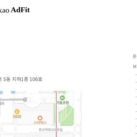
분
보
 S동 지하1층 106호