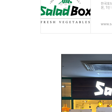
한국포브
본, 1인
www.sa