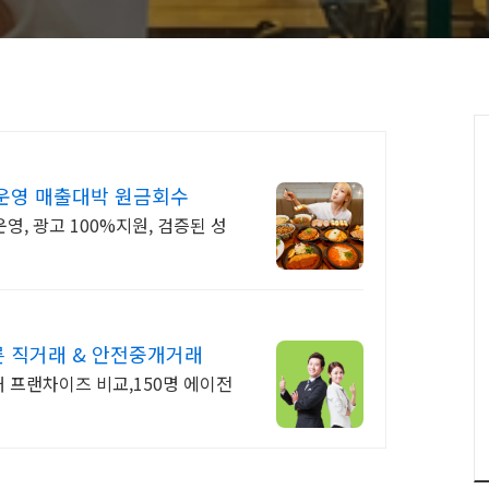
운영 매출대박 원금회수
영, 광고 100%지원, 검증된 성
 직거래 & 안전중개거래
0개 프랜차이즈 비교,150명 에이전