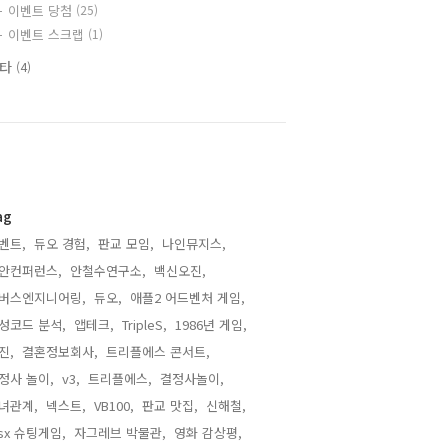
이벤트 당첨
(25)
이벤트 스크랩
(1)
기타
(4)
ag
벤트,
듀오 경험,
판교 모임,
나인뮤지스,
안컨퍼런스,
안철수연구소,
백신오진,
버스엔지니어링,
듀오,
애플2 어드벤처 게임,
성코드 분석,
앱테크,
TripleS,
1986년 게임,
진,
결혼정보회사,
트리플에스 콘서트,
정사 놀이,
v3,
트리플에스,
결정사놀이,
녀관계,
넥스트,
VB100,
판교 맛집,
신해철,
sx 슈팅게임,
자그레브 박물관,
영화 감상평,