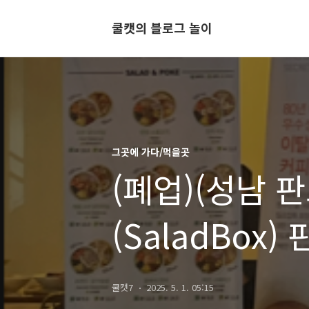
쿨캣의 블로그 놀이
그곳에 가다/먹을곳
(폐업)(성남 
(SaladBox)
양이 푸짐했는
쿨캣7
2025. 5. 1. 05:15