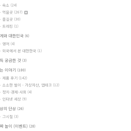
숙소
(24)
먹을곳
(267)
즐길곳
(30)
트레킹
(1)
계와 대한민국
(6)
영어
(4)
외국에서 본 대한한국
(1)
득 궁금한 것
(3)
는 이야기
(180)
제품 후기
(142)
소소한 벌이 - 가상자산, 앱테크
(12)
정치-경제-사회
(4)
인터넷 세상
(9)
상의 단상
(26)
그시절
(3)
짜 놀이 (이벤트)
(28)