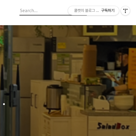
쿨캣의 블로그 놀이
구독하기