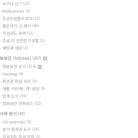
누구냐 넌 ?
(22)
References
(3)
조금은말할수있다
(12)
짧은생각 긴 얘기
(40)
악성코드 유머
(11)
조금 더 안전한 IT생활
(1)
예방과 대응
(2)
보보안 (Infosec)
(257)
정보보안 뉴스
(114)
Hacking
(4)
픽션과 현실 사이
(3)
애플 (아이폰, 맥) 보안
(9)
업계 소식
(59)
정보보안 컨퍼런스
(22)
사와 분석
(43)
OS Internals
(3)
분석 환경과 도구
(25)
악성코드 분석 방법
(5)