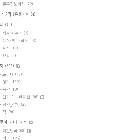
결혼정보회사
(22)
생 2막 (은퇴) 후
(4)
취미
(92)
식물 키우기
(3)
팬질-혹은-덕질
(73)
살사
(11)
요리
(5)
문화
(309)
드라마
(40)
영화
(112)
음악
(13)
만화-애니메이션
(86)
공연_강연
(29)
책
(20)
곳에 가다
(519)
대한민국
(68)
외국
(125)