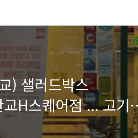
판교) 샐러드박스
 판교H스퀘어점 ... 고기
데