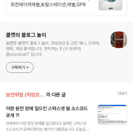
회전레이저레벨,토탈스테이션,레벨,GPR
로그 정보
쿨캣의 블로그 놀이
놀뻔한 쿨캣의 블로그 놀이. 정보보안 & 고전 애니, 드라마,
영화, 게임 좋아합니다. 연락처는 X (구 트위터)
@xcoolcat7 입니다.
구독하기
더보기
보안위협 (악성코드, 취약점)/악성코드 유머
의 다른 글
이란 원전 장애 일으킨 스턱스넷 웜 소스코드
공개 ?!
글 내용
어제부터 이란 원전 장애를 일으켰다고 알려진 스턱스넷
소스코드가 공개되었다는 얘기가 나돌았습니다. 오늘은 기