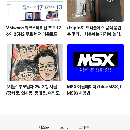
VMware 워크스테이션 프로 17.
(tripleS) 트리플에스 공식 응원
6와 25H2 무료 버전 다운로드
봉 후기 ... 처음에는 가격에 놀라고
기능에 또 놀람
[서울] 부모님과 2박 3일 서울
MSX 에뮬레이터 (blueMSX, f
(광화문, 인사동, 동대문, 여의도)
MSX) 사용법
관광 일정
의안내
티스토리
로그인
고객센터