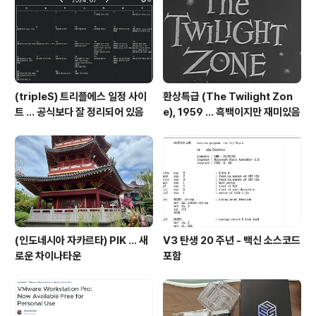
arcid=092119872..
(tripleS) 트리플에스 일정 사이
환상특급 (The Twilight Zon
트 ... 공식보다 잘 정리되어 있음
e), 1959 ... 흑백이지만 재미있음
(인도네시아 자카르타) PIK ... 새
V3 탄생 20 주년 - 백신 소스코드
로운 차이나타운
포함