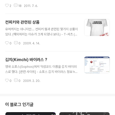
사에도 났네요. [외신] 스턱스넷 소스코드, 인터넷에 공개
2
18
2011. 7. 6.
됐다 (데일리시큐) http://www.dailysecu.com/news_
view.php?article_id=179 오보의 시작은 여기네요. -
Stuxnet Source Code Released Online http://w
컨피커와 관련된 상품
ww.thehackernews.com/2011/07/stuxnet-sourc
글 내용
e-code-released-online.html 결과는 소스코드 '아
유머까지는 아니지만.... 컨피커 웜과 관련된 몇가지 상품이
닙니다'. 시중에 떠도는 RAR 파일을 열어보면 바이러리 파
있다. (해외에서는 이슈가 크게 되었나 보다.) - T-셔츠 (입
일을 C 언어로 변환해주는 Hex-Rays로 만든걸 알 수 있
은 모습) - 모델은 Patrick Nolan http://www.facebo
습니다. 작성 날짜를 보면 2011년 2월로 나옵니다. 인터..
0
0
2009. 4. 14.
ok.com/album.php?aid=88106&id=691936813
&l=979e51d14f - Conficker T-Shirts http://shop.
cafepress.com/conficker http://t-shirts.cafepre
김치(Kimchi) 바이러스 ?
ss.com/item/i-survived-conficker-fitted-tshirt/
글 내용
372824729 - 60 Minutes - The Internet is Infect
영국 소포스(Sophos)에서 악성코드 이름을 김치 바이러
ed (March 29, 2009) http://www.amazon.com/g
스로 했다. [관련 사이트] - 소포스 김치 바이러스 정보 htt
p/product/B0020..
p://www.sophos.com/security/analyses/viruses
0
0
2009. 2. 20.
-and-spyware/w32kimchia.html http://www.sop
hos.com/security/analyses/viruses-and-spywa
re/w32kimchib.html 다양한 이름이 붙여지다보니 재미
있는 이름이군했는데 관련 내용이 기사화되었다. [관련 뉴
스] - 해외서 악성 PC바이러스에 '김치' 명명 (국민일보 쿠
이 블로그 인기글
키뉴스, 2009년 2월 20일) http://www.kukinews.co
m/news2/article/view.asp?page=1&gCode=int&