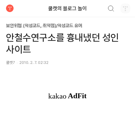
검색하기
쿨캣의 블로그 놀이
티스토리
보안위협 (악성코드, 취약점)/악성코드 유머
안철수연구소를 흉내냈던 성인
사이트
쿨캣7
2010. 2. 7. 02:32