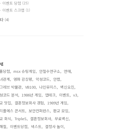
이벤트 당첨
(25)
이벤트 스크랩
(1)
기타
(4)
ag
품당첨,
msx 슈팅게임,
안철수연구소,
연애,
녀관계,
영화 감상평,
악성코드,
안랩,
그레브 박물관,
VB100,
나인뮤지스,
백신오진,
성코드 분석,
1986년 게임,
앱테크,
이벤트,
v3,
교 맛집,
결혼정보회사 경험,
1989년 게임,
리플에스 콘서트,
보안컨퍼런스,
판교 모임,
교 회식,
TripleS,
결혼정보회사,
무료백신,
해철,
이벤트당첨,
넥스트,
결정사 놀이,