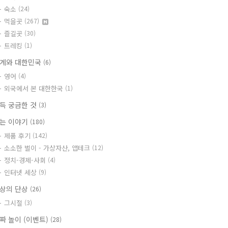
숙소
(24)
먹을곳
(267)
즐길곳
(30)
트레킹
(1)
계와 대한민국
(6)
영어
(4)
외국에서 본 대한한국
(1)
득 궁금한 것
(3)
는 이야기
(180)
제품 후기
(142)
소소한 벌이 - 가상자산, 앱테크
(12)
정치-경제-사회
(4)
인터넷 세상
(9)
상의 단상
(26)
그시절
(3)
짜 놀이 (이벤트)
(28)