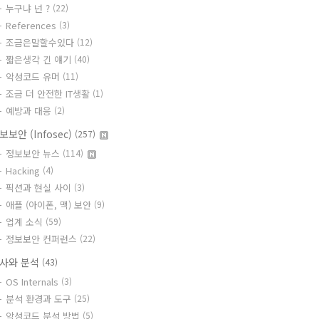
누구냐 넌 ?
(22)
References
(3)
조금은말할수있다
(12)
짧은생각 긴 얘기
(40)
악성코드 유머
(11)
조금 더 안전한 IT생활
(1)
예방과 대응
(2)
보보안 (Infosec)
(257)
정보보안 뉴스
(114)
Hacking
(4)
픽션과 현실 사이
(3)
애플 (아이폰, 맥) 보안
(9)
업계 소식
(59)
정보보안 컨퍼런스
(22)
사와 분석
(43)
OS Internals
(3)
분석 환경과 도구
(25)
악성코드 분석 방법
(5)