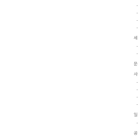
세
문
사
일
공