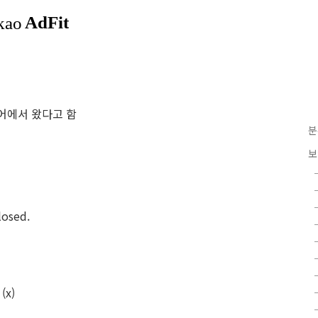
랑스어에서 왔다고 함
분
보
losed.
(x)