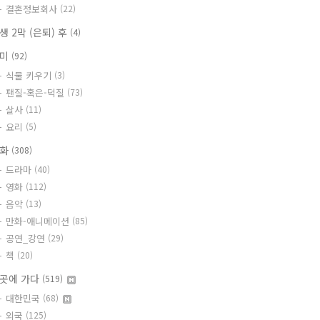
결혼정보회사
(22)
생 2막 (은퇴) 후
(4)
취미
(92)
식물 키우기
(3)
팬질-혹은-덕질
(73)
살사
(11)
요리
(5)
문화
(308)
드라마
(40)
영화
(112)
음악
(13)
만화-애니메이션
(85)
공연_강연
(29)
책
(20)
곳에 가다
(519)
대한민국
(68)
외국
(125)