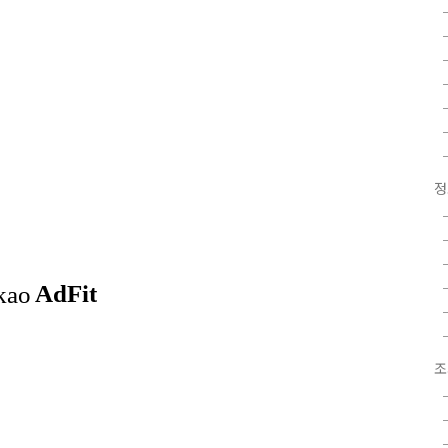
음
정
조