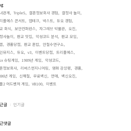
ag
녀관계,
TripleS,
결혼정보회사 경험,
결정사 놀이,
리플에스 콘서트,
앱테크,
넥스트,
듀오 경험,
교 회식,
보안컨퍼런스,
자그레브 박물관,
오진,
정사놀이,
판교 맛집,
악성코드 분석,
판교 모임,
랩,
경품당첨,
판교 혼밥,
안철수연구소,
인뮤지스,
듀오,
v3,
이벤트당첨,
트리플에스,
sx 슈팅게임,
1989년 게임,
악성코드,
혼정보회사,
리버스엔지니어링,
영화 감상평,
경품,
986년 게임,
신해철,
무료백신,
연애,
백신오진,
플2 어드벤처 게임,
VB100,
이벤트,
근글
인기글
근댓글