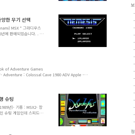
X2, Bit²) |
보
eneration-msx.nl 컴퓨터학
 님의 스캔본입니다. 제가 가지
006년 2월 스캔) 2390
. 다양한 무기 선택
우스에서 게임 대회가 개최된
onami) MSX * 그라디우스
86년에 판매되었습니다. . 그
%BC%EB%94%94%EC%9A
%AC%EC%A6%88 그라디
롤 슈팅 게임 시리즈. 자사
 알레스터 등과는 다르게 가로
ry.com/1450 (MSX) 자낙
k of Adventure Games
**- Adventure : Colossal Cave 1980 ADV Apple -
me 19?? ADV AppleP Ali Baba and the forty thieves ..
비행 슈팅
989년)- 기종 : MSX2- 장
형적인 슈팅 게임인데 스피드업
힘들었다.- MSX 에뮬레이터
 편했다.비행기는 총 5대
 죽으면 특정 지역에서 다시
정