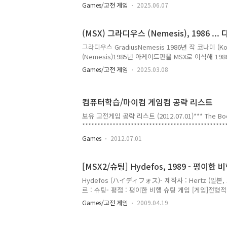
parodic/release/1196/ Famicle Parodic (1988, MS
Games/고전 게임
2025.06.07
ReleasesReleases of: Famicle Parodicwww.g
습 1989년 2월호에 소개되었습니다. realleague
고 있던 책 스캔은 더 세월의 흔적을 느낄 수 있습니다.(2
(MSX) 그라디우스 (Nemesis), 1986 ..
년 1월 29일 눈내리는 일요일4월 1일 공간 게임 하
그라디우스 GradiusNemesis 1986년 작 코나미 (K
다고 합니다.단, 각자가 만..
(Nemesis)1985년 아케이드판을 MSX로 이식해 19
라디우스 시리즈 나무위키
Games/고전 게임
2025.03.08
https://namu.wiki/w/%EA%B7%B8%EB%9D
%B0%EC%8A%A4%20%EC%8B%9C%EB%A6
우스 시리즈코나미 에서 1985년 처음 내놓은 횡스크
컴퓨터학습/마이컴 게임컴 공략 리스트
의 1981년 작 스크램블 이 그 전namu.wiki 자낙,
방향 비행 슈팅 게임입니다. https://xcoolcat7.tisto
보유 고전게임 공략 리스트 (2012.07.01)*** The Boo
(Zanac) 1986년, (엔딩) - 고전 슈팅..
**********************************************
Adventureland 19?? ADV Apple- Adventure in Ti
Games
2012.07.01
[MSX2/슈팅] Hydefos, 1989 - 평이한 
Hydefos (ハイディフォス)- 제작사 : Hertz (일본, 1
르 : 슈팅- 평점 : 평이한 비행 슈팅 게임 [게임]전
(S)를 먹으면 너무 빨라져서 조이스틱으로 조정하기 
Games/고전 게임
2009.04.19
때문일지 모르겠지만 조이스틱보다는 키보드가 조작이
나온다.다행히 적의 공격에 바로 죽지는 않지만 한번