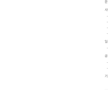
문
사
일
공