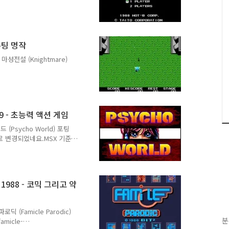
%94%EB%8C%80%EC%84
대선' 1988년 6월 에
퓨터학습 1989년 5월호에 소
니다.) 흥미로운 점은 SKC를
 슈팅 명작
통하면 동서게임채널이 먼저
게임을 출시했었군요.그런데,
 마성전설 (Knightmare)
 종류와 특징은 다음과 같
%B1%EC%A0%84%EC%84
설 시리즈 의 첫 작품. 파
퓨터학습 1986년 8월호에 소개되었
에 숨겨 둡니다. 기사는 그
989 - 초능력 액션 게임
 이 게임을 MSX 컴퓨터보
서 처음 본 듯 합니다.몇
 (Psycho World) 포팅
 그래픽은 MSX 1이라 다
rld로 변경되었네요.MSX 기준
ychic World -
ia 1988 video game 1988
is an action
, 1988 - 코믹 그리고 약
pan for the MSX2 as
로딕 (Famicle Parodic)
분
famicle-