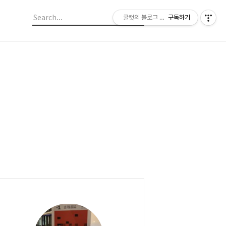
쿨캣의 블로그 놀이
구독하기