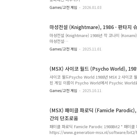
https://namu.wiki/w/%EC%A4%91%ED%99
Games/고전 게임
2026.01.03
%A0 중화대선아케이드 판 PC 엔진 이식판 '극락! 중화
HOT-B에서 개발하고 HOT-B에서 제namu.wiki 컴
개되었습니다. (이미지는 realleague 님 스캔자료입
마성전설 (Knightmare), 1986 - 판타지
통해 정식으로 판매되었다고 합니다.국내에 게임 유
떠오르고 그 다음 SKC였는데, SKC가 훨씬 전부터 
마성전설 (Knightmare) 1986년 작 코나미 (Konami)
당시 일본어는 어떻게 처리했나 궁금하네요. 아이템은
마성전설
습니다. ..
https://namu.wiki/w/%EB%A7%88%EC%84
Games/고전 게임
2025.11.01
%A4 마성전설플레이 영상 코나미 에서 발매한 마성전
일:/img/img_link7/147/14642namu.wiki 컴
습니다. '메두사'가 '아프로디테' 공주의 납치해 마성
(MSX) 사이코 월드 (Psycho World), 1
녀를 찾기 위해 헤라가 알려준 아토스로 갑니다. 추억
다는 재믹스로 접했을 겁니다.재믹스가 있던 친구 집에
사이코 월드Psycho World 1988년 MSX 2 사이코 월드
번 해보지 않았지만, 인상 깊은 작품이었습니다. 플레이
된 게임 이름이 Psycho World에서 Psychic Wo
소 ..
으로 사이코 월드로 표기하겠습니다.
Games/고전 게임
2025.10.11
https://en.wikipedia.org/wiki/Psychic_World Ps
WikipediaFrom Wikipedia, the free encycloped
video game Psychic World (サイキック・ワールド) 
(MSX) 패미클 파로딕 (Famicle Parodic)
platform video game. Originally released in Ja
간의 단조로움
Psycho World (サイコ・ワールド)..
패미클 파로딕 Famicle Parodic 1988Bit2 * 패미클 파
https://www.generation-msx.nl/software/bit2/