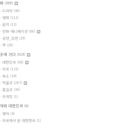
문화
(309)
드라마
(40)
영화
(112)
음악
(13)
만화-애니메이션
(86)
공연_강연
(29)
책
(20)
곳에 가다
(519)
대한민국
(68)
외국
(125)
숙소
(24)
먹을곳
(267)
즐길곳
(30)
트레킹
(1)
계와 대한민국
(6)
영어
(4)
외국에서 본 대한한국
(1)