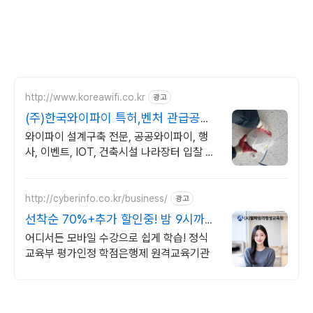
http://www.koreawifi.co.kr
광고
(주)한국와이파이 특허,벤처 관급공사,
건설공사 가능
와이파이 설계구축 전문, 공공와이파이, 행
사, 이벤트, IOT, 건축시설 나라장터 입찰 가
능 기업, 성공사업의 지름길 와이파이 프리존
구축. 견적문의
http://cyberinfo.co.kr/business/
광고
선착순 70%+추가 할인중! 밤 9시까지
상담가능!
어디서든 모바일 수강으로 쉽게 학습! 정식
교육부 평가인정 학점은행제 원격교육기관