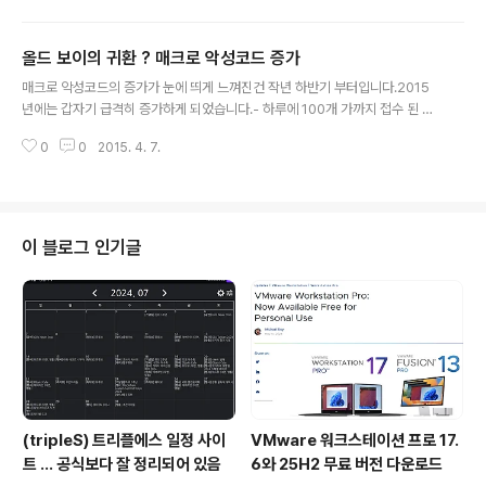
[Threat Analysis] 제목입니다.언제나 처럼 제목은 월간
안 편집 흥미롭게(?) 지었습니다. 2015년 4월 8일 떼베생
올드 보이의 귀환 ? 매크로 악성코드 증가
몽드(TV5 Monde) 침해 사고 관련해서는 처음에 악성코
글 내용
드 부터 먼저 접했습니다.관련 악성코드를 보다가 2013년
매크로 악성코드의 증가가 눈에 띄게 느껴진건 작년 하반기 부터입니다.2015
3월 20일 국내 방송국 시스템에 문제가 생긴 것 처럼 떼베
년에는 갑자기 급격히 증가하게 되었습니다.- 하루에 100개 가까지 접수 된 적
생몽드 내부 시스템 장애가 발생했고 방송 송출도 중단되
도 잇습니다. 그래서 매크로 악성코드 관련 콘텐츠를 작성해야겠다고 생각하고
었다는걸 알게 되었습니다. 직접 연관성을 확인하긴 어렵
0
0
2015. 4. 7.
신입 분석가 JYP와 같이 작업했습니다. 원래는 설 전에 작성하려 했지만 매크
지만 Njr..
로에 암호 걸린 문서 깨기, XML 형태 등장 등 몇가지 돌발(?) 변수가 발생해 더
보강된다고 늦어졌습니다. 내부판을 일단 만들고 공개 가능한 내용으로 월간 안
2015년 4월호에 실렸고 일부를 정리해서 ASEC 블로그에 올렸습니다. 사회공
학 기법 사용하는 매크로 악성코드 주의 (http://asec.ahnlab.com/1027)
이 블로그 인기글
[Threat Analysis] 매크로 악성코드 증가…올드보이의 귀환? ..
(tripleS) 트리플에스 일정 사이
VMware 워크스테이션 프로 17.
트 ... 공식보다 잘 정리되어 있음
6와 25H2 무료 버전 다운로드