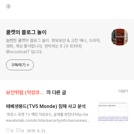
(새창열림)
로그 정보
쿨캣의 블로그 놀이
놀뻔한 쿨캣의 블로그 놀이. 정보보안 & 고전 애니, 드라마,
영화, 게임 좋아합니다. 연락처는 X (구 트위터)
@xcoolcat7 입니다.
구독하기
더보기
보안위협 (악성코드, 취약점)/Research
의 다른 글
떼베생몽드(TV5 Monde) 침해 사고 분석
글 내용
'프랑스 국영 TV 해킹 악성코드, 실체를 밝힌다'http://w
ww.ahnlab.com/kr/site/securityinfo/secunews/s
ecuNewsView.do?curPage=1&menu_dist=2&se
0
0
2015. 5. 21.
q=23629&dir_group_dist=0 월간 안 2015년 5월호