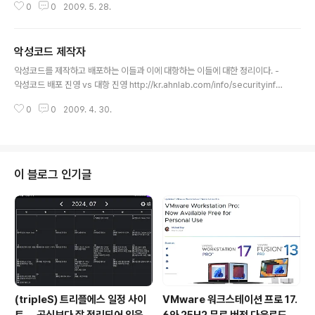
0
0
2009. 5. 28.
악성코드 제작자
글 내용
악성코드를 제작하고 배포하는 이들과 이에 대항하는 이들에 대한 정리이다. -
악성코드 배포 진영 vs 대항 진영 http://kr.ahnlab.com/info/securityinfo/
secuinfo/newSecuNewsView.ahn?category=001&mid_cate=001
0
0
2009. 4. 30.
&cPage=1&seq=14157 악성코드 제작자들에 대해서는 글이 길어져서 과
거 바이러스 제작자들과 새롭게 등장한 악성코드 제작자들로 나뉘어졌다. - 악
성코드, 제작자 그들은 누구인가 (상) http://kr.ahnlab.com/info/securityin
fo/secuinfo/newSecuNewsView.ahn?category=001&mid_cate=0
01&cPage=1&seq=14218 - 악성코드, 제작자 그들은 누구인가 (..
이 블로그 인기글
(tripleS) 트리플에스 일정 사이
VMware 워크스테이션 프로 17.