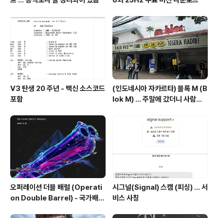
트 ... 공식보다 잘 정리되어 있음
6와 25H2 무료 버전 다운로드
V3 탄생 20 주년 - 백신 소스코드
(인도네시아 자카르타) 블록 M (B
포함
lok M) ... 주말에 갔더니 사람이
너무 많음
오퍼레이션 더블 배럴 (Operati
시그널(Signal) 스캠 (피싱) ... 서
on Double Barrel) - 국가배후
비스 사칭
해킹조직의 한국 공격 주의 권고