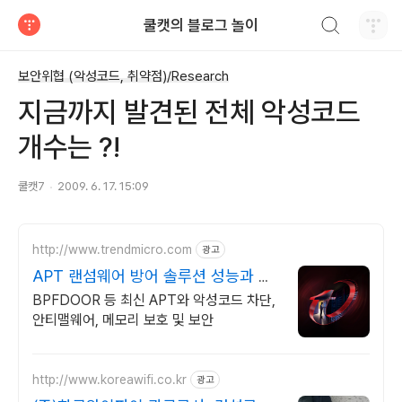
검색하기
쿨캣의 블로그 놀이
티스토리
보안위협 (악성코드, 취약점)/Research
지금까지 발견된 전체 악성코드
개수는 ?!
쿨캣7
2009. 6. 17. 15:09
http://www.trendmicro.com
광고
APT 랜섬웨어 방어 솔루션 성능과 안
정성이 검증된 벤더
BPFDOOR 등 최신 APT와 악성코드 차단,
안티맬웨어, 메모리 보호 및 보안
http://www.koreawifi.co.kr
광고