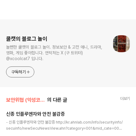
로그 정보
쿨캣의 블로그 놀이
놀뻔한 쿨캣의 블로그 놀이. 정보보안 & 고전 애니, 드라마,
영화, 게임 좋아합니다. 연락처는 X (구 트위터)
@xcoolcat7 입니다.
구독하기
더보기
보안위협 (악성코드, 취약점)/Research
의 다른 글
신종 인플루엔자와 안전 불감증
글 내용
- 신종 인플루엔자와 안전 불감증 http://kr.ahnlab.com/info/securityinfo/
secuinfo/newSecuNewsView.ahn?category=001&mid_cate=001
&cPage=1&seq=14439