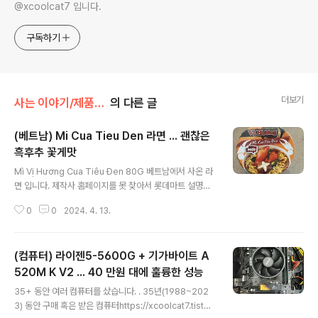
@xcoolcat7 입니다.
구독하기
더보기
사는 이야기/제품 후기
의 다른 글
(베트남) Mi Cua Tieu Den 라면 ... 괜찮은
흑후추 꽃게맛
글 내용
Mì Vị Hương Cua Tiêu Đen 80G 베트남에서 사온 라
면 입니다. 제작사 홈페이지를 못 찾아서 롯데마트 설명입
니다. https://www.lottemart.vn/vi-nsg/product/mi
0
0
2024. 4. 13.
-vi-huong-cua-tieu-den-80g-8934663192395
-p10317 Mì Vị Hương Cua Tiêu Đen 80G,giá chỉ
11.700 ₫ - Mua ngay tại LOTTE Mart! Giá chỉ 11.7
(컴퓨터) 라이젠5-5600G + 기가바이트 A
00 ₫ - Giao hàng nhanh 2H, miễn phí giao hàng t
ừ 150K www.lottemart.vn 롯데마트 설명입니다. . 난
520M K V2 ... 40 만원 대에 훌륭한 성능
글 내용
이도 : 낮음 (안 맵고 향신료 맛 없음) 면이 포장되어있습니
35+ 동안 여러 컴퓨터를 샀습니다. . 35년(1988~202
다. 스프는 2개 역시 포크가 들어있네요. 스프에 옥..
3) 동안 구매 혹은 받은 컴퓨터https://xcoolcat7.tistor