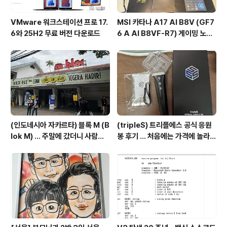
VMware 워크스테이션 프로 17.
MSI 카타나 A17 AI B8V (GF7
6와 25H2 무료 버전 다운로드
6 A AI B8VF-R7) 게이밍 노트
북 후기 ... 초등학생 게임용 노트북
(인도네시아 자카르타) 블록 M (B
(tripleS) 트리플에스 공식 응원
lok M) ... 주말에 갔더니 사람이
봉 후기 ... 처음에는 가격에 놀라고
너무 많음
기능에 또 놀람