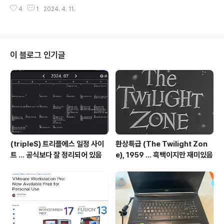
y.com/867 35년(1988~2023) 동안 구매 혹은 받은
4
1
2024. 4. 11.
컴퓨터정리해보니 1988년 부터 2023년 5월 현재까지
총 37대 컴퓨터(모바일 기기 포함)를 구매 혹은 받았습니
다. ( 글에서 모바일은 따로 분리할까 생각 중입니다. ) 지금
까지 생존하고있는 제품은 집에 데xcoolcat7.tistory.co
m 아내가 컴퓨터가 필요하다고 해서 그램 2018년형 노트
이 블로그 인기글
북을 줬는데, 속도가 너무 느리다고 불평하더군요.노트북
에 8세대라고 해도 나름 i3에 램 확장해 12 GB인데 느리
다고해서 무슨 작업을 하나 했더니 웹브라우저 창을 엄청
띄우더군..
(tripleS) 트리플에스 일정 사이
환상특급 (The Twilight Zon
트 ... 공식보다 잘 정리되어 있음
e), 1959 ... 흑백이지만 재미있음