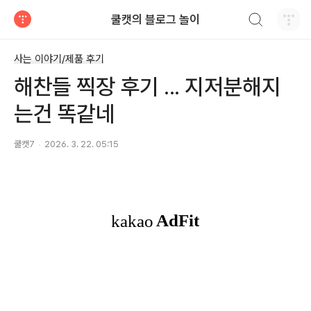
검색하기
쿨캣의 블로그 놀이
티스토리
사는 이야기/제품 후기
해찬들 찍장 후기 ... 지저분해지
는건 똑같네
쿨캣7
2026. 3. 22. 05:15