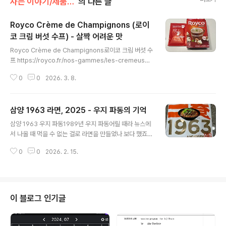
사는 이야기/제품 후기
의 다른 글
Royco Crème de Champignons (로이
코 크림 버섯 수프) - 살짝 어려운 맛
글 내용
Royco Crème de Champignons로이코 크림 버섯 수
프 https://royco.fr/nos-gammes/les-cremeuse
s/ Nos soupes Crémeux | Royco®C’est si bon q
0
0
2026. 3. 8.
uand c’est onctueux. Laissez-vous submerger
par l’onctuosité et le crémeux de ces soupes.w
ww.royco.fr 4개 들어있습니다. 설명에는 2분만에 스프
삼양 1963 라면, 2025 - 우지 파동의 기억
를 먹을 수 있습니다.물은 200ml인데 두번째 먹을 때는
글 내용
스프 컵이 작아서 물을 조금 적게 넣었습니다. 버섯이라 예
삼양 1963 우지 파동1989년 우지 파동어릴 때라 뉴스에
상했던 맛인데 표지에 그려진 식물이 살짝 걸렸습니다.그
서 나올 때 먹을 수 없는 걸로 라면을 만들었나 보다 했죠.
림 상으로는 허브 ? 고수 ? 같았습니다. 녹색의 알갱이들 스
하지만, 그 이후 무죄 판결 우지 파동 나무위키https://na
프 맛은 다른 것 보다 허브 향이 너..
0
0
2026. 2. 15.
mu.wiki/w/%EC%9A%B0%EC%A7%80%20%E
D%8C%8C%EB%8F%99 우지 파동대한민국 의 라면 ,
쇼트닝 , 마가린 , 동물성 식용유 식용유는 콩기름 등 식물
성 식용유 이라는 인식이namu.wiki 삼양 1963 우지 파
동이 발생한 날에 맞춰 출시되었다고하니 삼양의 한(!)을
이 블로그 인기글
느낄 수 있습니다. 삼양1963 나무위키https://namu.wik
i/w/%EC%82%BC%EC%96%911963 삼양1963무
죄 판결 받은 라면 이 돌아옵니다. 삼양식품에서 2025년