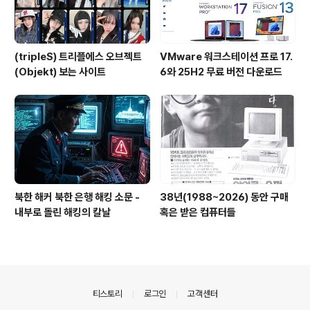
(tripleS) 트리플에스 오브젝트
VMware 워크스테이션 프로 17.
(Objekt) 보는 사이트
6와 25H2 무료 버전 다운로드
북한 해커 북한 은행 해킹 소문 -
38년(1988~2026) 동안 구매
내부로 돌린 해킹의 칼날
혹은 받은 컴퓨터들
의안내
티스토리
로그인
고객센터