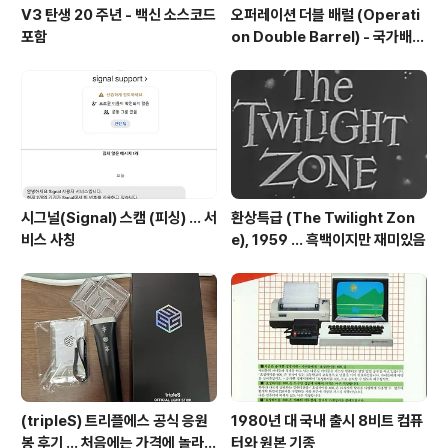
V3 탄생 20 주년 - 백신 소스코드
오퍼레이션 더블 배럴 (Operati
포함
on Double Barrel) - 국가배후
해킹조직의 한국 공격 주의 권고
시그널(Signal) 스캠 (피싱) ... 서
환상특급 (The Twilight Zon
비스 사칭
e), 1959 ... 흑백이지만 재미있음
(tripleS) 트리플에스 공식 응원
1980년 대 국내 출시 8비트 컴퓨
봉 후기 ... 처음에는 가격에 놀라고
터와 원본 기종