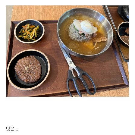
맛은...