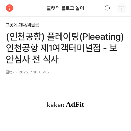
검색하기
쿨캣의 블로그 놀이
티스토리
그곳에 가다/먹을곳
(인천공항) 플레이팅(Pleeating)
인천공항 제1여객터미널점 - 보
안심사 전 식사
쿨캣7
2025. 7. 10. 05:15