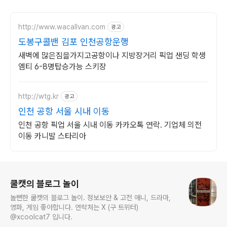
http://www.wacallvan.com
광고
도봉구콜밴 김포 인천공항운행
새벽에 많은짐을가지고공항이나 지방장거리 픽업 샌딩 학생
엠티 6-8명탑승가능 스키장
http://wtg.kr
광고
인천 공항 서울 시내 이동
인천 공항 픽업 서울 시내 이동 카카오톡 연락. 기업체 의전
이동 카니발 스타리아
로그 정보
쿨캣의 블로그 놀이
놀뻔한 쿨캣의 블로그 놀이. 정보보안 & 고전 애니, 드라마,
영화, 게임 좋아합니다. 연락처는 X (구 트위터)
@xcoolcat7 입니다.