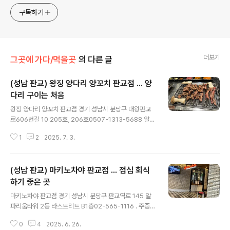
구독하기
더보기
그곳에 가다/먹을곳
의 다른 글
(성남 판교) 왕징 양다리 양꼬치 판교점 ... 양
다리 구이는 처음
글 내용
왕징 양다리 양꼬치 판교점 경기 성남시 분당구 대왕판교
로606번길 10 205호, 206호0507-1313-5688 알파
리움 2층에 위치하고 있습니다. 판교에는 여러 양꼬치집이
1
2
2025. 7. 3.
있습니다. 자주 가는 곳 중에 하나는 양우 양꼬치입니다. ht
tps://xcoolcat7.tistory.com/91249 (성남 판교) 양우
양꼬치 ... 맛있는 양갈비 그리고 고수 무침양우양꼬치 . 경
(성남 판교) 마키노차야 판교점 ... 점심 회식
기 성남시 분당구 대왕판교로 660 유스페이스 B동 1층 1
44호. 0507-1340-2500 https://www.instagram.c
하기 좋은 곳
글 내용
om/yanguyangggoci 회식으로 양우양꼬치에 갔습니
마키노차야 판교점 경기 성남시 분당구 판교역로 145 알
다. (그후에 한 번 더 갔습니다.)판xcoolcat7.tistory.co
파리움타워 2동 라스트리트 B1층02-565-1116 . 주중
m판교 테크노밸리쪽에 양꼬치 있었는데 코로나19 이후
런치 : 55,000 원. 주중 디너 : 72,000 원. 주말 & 공휴일
사라졌..
0
4
2025. 6. 26.
: 79,000 원 https://www.makinochaya.co.kr/html/