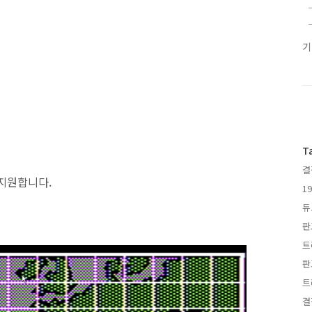
T
결
를 지원합니다.
1
듀
판
트
판
트
결