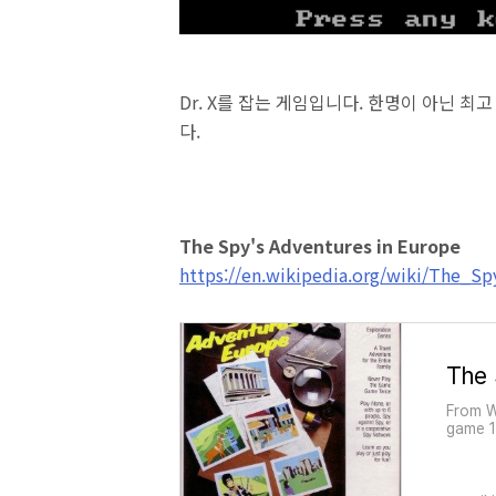
Dr. X를 잡는 게임입니다. 한명이 아닌 최
다.
The Spy's Adventures in Europe
https://en.wikipedia.org/wiki/The_
From W
game 1
Europe
by Pol
game i