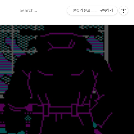
쿨캣의 블로그 놀이
구독하기