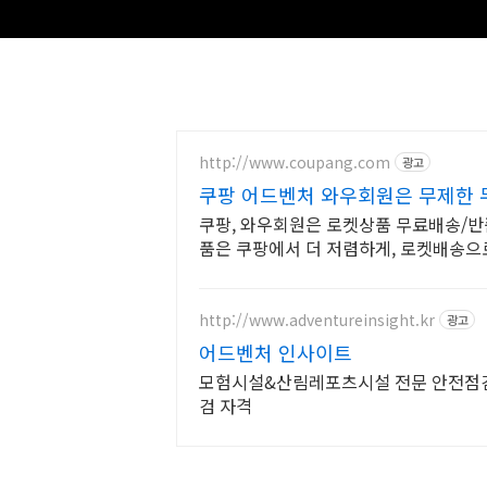
유사
http://www.coupang.com
광고
쿠팡 어드벤처 와우회원은 무제한
쿠팡, 와우회원은 로켓상품 무료배송/반품,
품은 쿠팡에서 더 저렴하게, 로켓배송으로
http://www.adventureinsight.kr
광고
어드벤처 인사이트
모험시설&산림레포츠시설 전문 안전점검 서비
검 자격