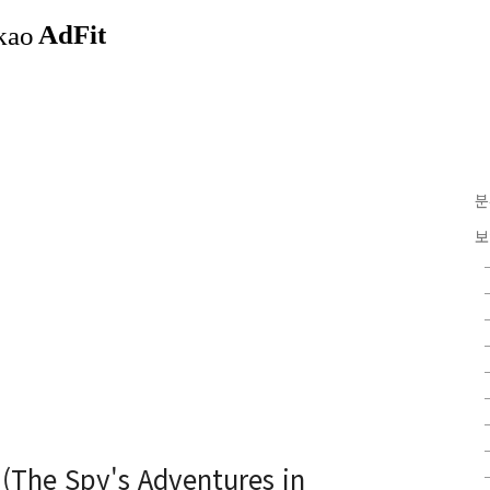
분
보
e Spy's Adventures in