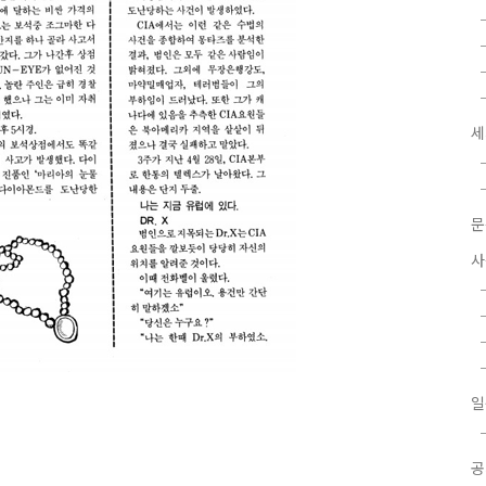
세
문
사
일
공