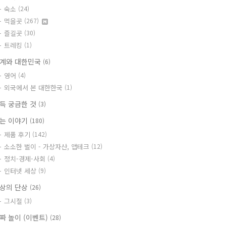
숙소
(24)
먹을곳
(267)
즐길곳
(30)
트레킹
(1)
계와 대한민국
(6)
영어
(4)
외국에서 본 대한한국
(1)
득 궁금한 것
(3)
는 이야기
(180)
제품 후기
(142)
소소한 벌이 - 가상자산, 앱테크
(12)
정치-경제-사회
(4)
인터넷 세상
(9)
상의 단상
(26)
그시절
(3)
짜 놀이 (이벤트)
(28)