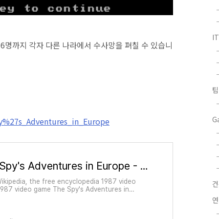
I
고 6명까지 각자 다른 나라에서 수사망을 펴칠 수 있습니
팁
G
Spy%27s_Adventures_in_Europe
The Spy's Adventures in Europe - Wikipedia
ikipedia, the free encyclopedia 1987 video
987 video game The Spy's Adventures in
 is an adventure video game published in 1987
연
arware. The Spy's Adventures in Europe is a
n which one to six players are spies who can