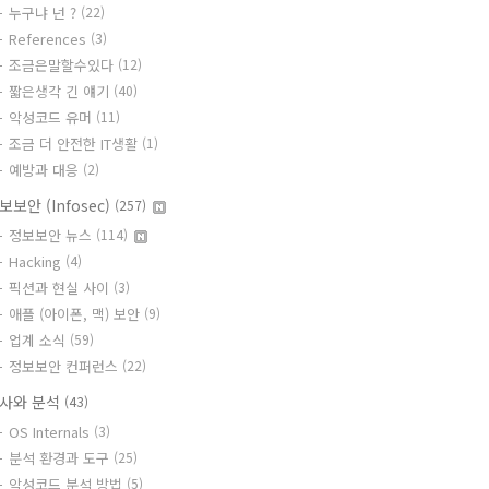
누구냐 넌 ?
(22)
References
(3)
조금은말할수있다
(12)
짧은생각 긴 얘기
(40)
악성코드 유머
(11)
조금 더 안전한 IT생활
(1)
예방과 대응
(2)
보보안 (Infosec)
(257)
정보보안 뉴스
(114)
Hacking
(4)
픽션과 현실 사이
(3)
애플 (아이폰, 맥) 보안
(9)
업계 소식
(59)
정보보안 컨퍼런스
(22)
사와 분석
(43)
OS Internals
(3)
분석 환경과 도구
(25)
악성코드 분석 방법
(5)