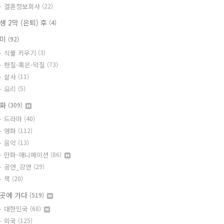
결혼정보회사
(22)
생 2막 (은퇴) 후
(4)
취미
(92)
식물 키우기
(3)
팬질-혹은-덕질
(73)
살사
(11)
요리
(5)
문화
(309)
드라마
(40)
영화
(112)
음악
(13)
만화-애니메이션
(86)
공연_강연
(29)
책
(20)
곳에 가다
(519)
대한민국
(68)
외국
(125)