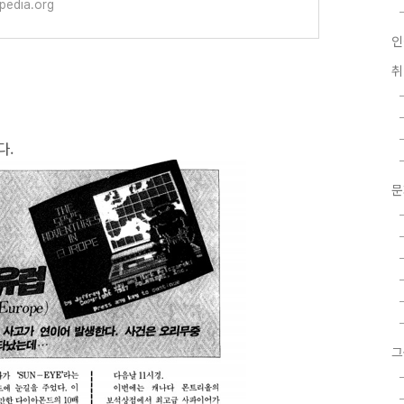
 wo
ipedia.org
인
다.
그