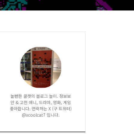
놀뻔한 쿨캣의 블로그 놀이. 정보보
안 & 고전 애니, 드라마, 영화, 게임
좋아합니다. 연락처는 X (구 트위터)
@xcoolcat7 입니다.