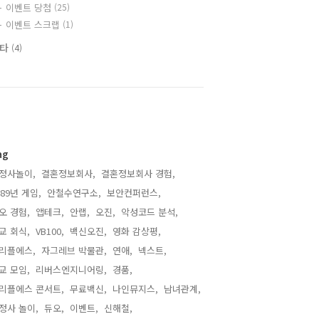
이벤트 당첨
(25)
이벤트 스크랩
(1)
기타
(4)
ag
정사놀이,
결혼정보회사,
결혼정보회사 경험,
989년 게임,
안철수연구소,
보안컨퍼런스,
오 경험,
앱테크,
안랩,
오진,
악성코드 분석,
교 회식,
VB100,
백신오진,
영화 감상평,
리플에스,
자그레브 박물관,
연애,
넥스트,
교 모임,
리버스엔지니어링,
경품,
리플에스 콘서트,
무료백신,
나인뮤지스,
남녀관계,
정사 놀이,
듀오,
이벤트,
신해철,