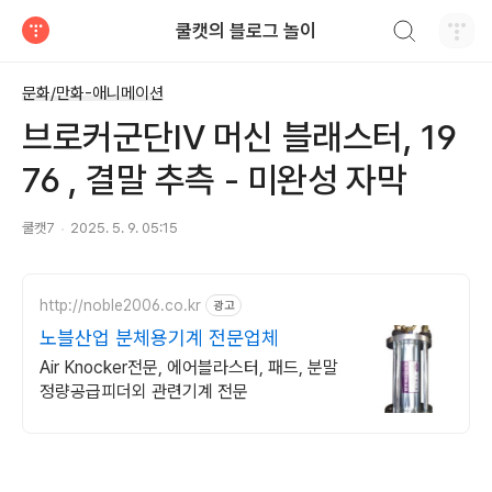
검색하기
쿨캣의 블로그 놀이
티스토리
문화/만화-애니메이션
브로커군단IV 머신 블래스터, 19
76 , 결말 추측 - 미완성 자막
쿨캣7
2025. 5. 9. 05:15
http://noble2006.co.kr
광고
노블산업 분체용기계 전문업체
Air Knocker전문, 에어블라스터, 패드, 분말
정량공급피더외 관련기계 전문