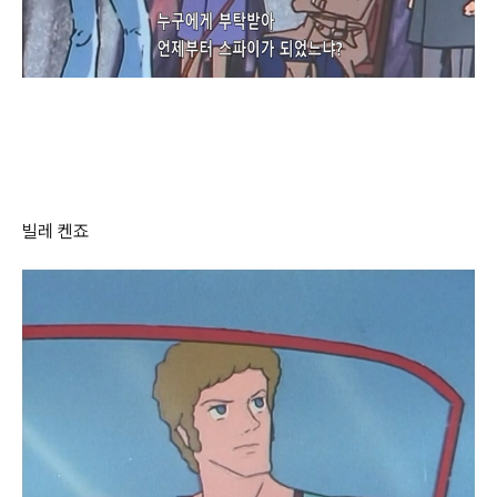
빌레 켄죠