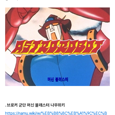
. 브로커 군단 머신 블래스터 나무위키
https://namu.wiki/w/%EB%B8%8C%EB%A1%9C%EC%B