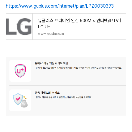
https://www.lguplus.com/internet/plan/LPZ0030393
유플러스 프리미엄 안심 500M < 인터넷/IPTV |
LG U+
www.lguplus.com