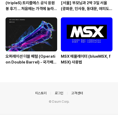
(tripleS) 트리플에스 공식 응원
[서울] 부모님과 2박 3일 서울
봉 후기 ... 처음에는 가격에 놀라고
(광화문, 인사동, 동대문, 여의도)
기능에 또 놀람
관광 일정
오퍼레이션 더블 배럴 (Operati
MSX 에뮬레이터 (blueMSX, f
on Double Barrel) - 국가배후
MSX) 사용법
해킹조직의 한국 공격 주의 권고
의안내
티스토리
로그인
고객센터
© Daum Corp.