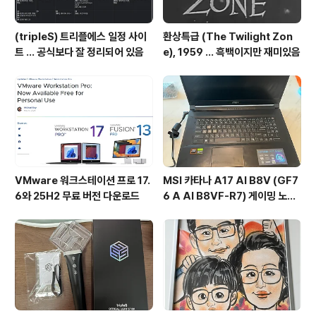
(tripleS) 트리플에스 일정 사이
환상특급 (The Twilight Zon
트 ... 공식보다 잘 정리되어 있음
e), 1959 ... 흑백이지만 재미있음
VMware 워크스테이션 프로 17.
MSI 카타나 A17 AI B8V (GF7
6와 25H2 무료 버전 다운로드
6 A AI B8VF-R7) 게이밍 노트
북 후기 ... 초등학생 게임용 노트북