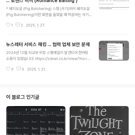
... 로맨스 미끼 (Romance Baiting )
글 내용
* 돼지도살 (Pig Butchering) 스캠 (사기)에서 돼지도살
(Pig Butchering)이란 표현을 들었을 때 처음에는 사기
에서 돼지 도살 ?무슨 의미이지 싶었습니다. 돼지도살은 돼
1
2
2025. 1. 27.
지를 살찌워 잡아 먹는 것 처럼 피해자를 신뢰를 얻어 돈을
뜯어내거나 종종 가짜 암호화폐 계획에 투자하도록 설득
하는 방법이라고 합니다.(요즘은 암호화폐 투자를 얘기하
뉴스레터 서비스 해킹 ... 협력 업체 보안 문제
나봅니다.) 가장 잘 알려진 수법이 소셜미디어나 메신저로
글 내용
대화해서 사기치는 방법입니다. https://xcoolcat7.tisto
2024년 12월 외교부 위장 스팸메일이 발견되어 한바탕
ry.com/1515 모르는 사람이 한국 방문한다고 보내는 문
소동이 있었습니다. https://zdnet.co.kr/view/?no=2
자 ... 피싱과거 가짜 신용카드 개통완료 문자를 보내는 사
0241218142353 알스퀘어, 계정 해킹 의심...외교부 위
기 문자가 있었습니다. . 가짜 신용카드 개통완료를 이용한
0
0
2025. 1. 21.
장 스팸 메일 발송돼알스퀘어의 회사 계정이 해킹을 당한
사기 문자https://xcoolcat7.ti..
것으로 추정, 외교부로 위장한 스팸메일이 이 회사 뉴스레
터 이용자들에게 대량 발송되는 사고가 발생했다. 해당 메
일을 받은 이용자들의 주의가 요구된다zdnet.co.kr 알고
보니 뉴스레터 서비스의 해킹으로 발생한 일이었습니다. h
이 블로그 인기글
ttps://zdnet.co.kr/view/?no=20241221144511 외
교부 위장 스팸메일, 알고보니 뉴스레터 서비스 ‘스티비’ 해
킹 탓얼마 전 알스퀘어 뉴스레터 고객들에게 발송된 외교
부 위장 스팸메일이 뉴스레터 서비스 ‘스..