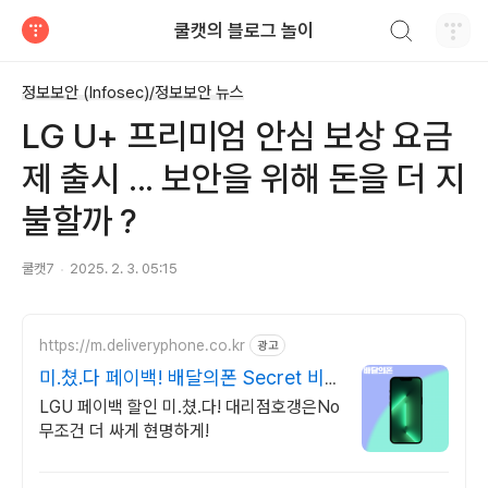
검색하기
쿨캣의 블로그 놀이
티스토리
정보보안 (Infosec)/정보보안 뉴스
LG U+ 프리미엄 안심 보상 요금
제 출시 ... 보안을 위해 돈을 더 지
불할까 ?
쿨캣7
2025. 2. 3. 05:15
https://m.deliveryphone.co.kr
광고
미.쳤.다 페이백! 배달의폰 Secret 비
밀지원금!
LGU 페이백 할인 미.쳤.다! 대리점호갱은No
무조건 더 싸게 현명하게!