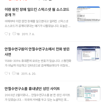
이란 원전 장애 일으킨 스턱스넷 웜 소스코드
공개 ?!
글 내용
어제부터 이란 원전 장애를 일으켰다고 알려진 스턱스넷
소스코드가 공개되었다는 얘기가 나돌았습니다. 오늘은 기
사에도 났네요. [외신] 스턱스넷 소스코드, 인터넷에 공개
2
18
2011. 7. 6.
됐다 (데일리시큐) http://www.dailysecu.com/news_
view.php?article_id=179 오보의 시작은 여기네요. -
Stuxnet Source Code Released Online http://w
안철수연구원이 안철수연구소에서 전화 받은
ww.thehackernews.com/2011/07/stuxnet-sourc
e-code-released-online.html 결과는 소스코드 '아
사연
글 내용
닙니다'. 시중에 떠도는 RAR 파일을 열어보면 바이러리 파
1588-3096 휴대폰에 모르는 번호가 떴습니다. 스팸전화
일을 C 언어로 변환해주는 Hex-Rays로 만든걸 알 수 있
가 아닐까 의심하고 인터넷으로 검색해보려다가 귀찮아서
습니다. 작성 날짜를 보면 2011년 2월로 나옵니다. 인터..
전화를 받았죠. "안녕하십니까 ? 안철수연구소입니다." '우
1
18
2011. 6. 20.
웅 ... ?' 태어나서 처음으로(?) 안철수연구소에서 전화가 왔
습니다. "고객님께서 사용하신 V3 365가 만료되어서 전
화했습니다. 지금 시간 되시나요 ?" 제가 딱한마디 했습니
안철수연구소를 흉내냈던 성인 사이트
다. "저... 안철수연구소 직원인데요." (약간 당황 하며...)
글 내용
"직원이세요 ?" (약간의 허탈한 웃음도 들려옴) 간만에...
2003년 2월이었나.... 안철수연구소를 본 뜬 성인 사이트
좀 웃어봤습니다 ㅎㅎ 전화번호를 보니 안철수연구소 온라
가 있었습니다. - 외국에 서버를 두고 있는 노골적인 포르
인쇼핑몰 번호더군요. 이런.. 제가 주소도 회사만 기입했는
노 사이트 그 이미지 중 하나 V3Pro 2002 Deluxe를 이