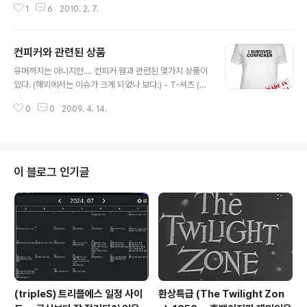
데요. 못보셨나.. 아니면 개인정보 보호 때문에 주소가 안나
1
6
2010. 2. 7.
래저래 바꿨네요. 홈페이지도 당시 안랩 사이트와 똑같았
오나 ㅋ 오랫만에 안랩 홈페이지에 접속해보니 몇년 동안
던 기억이 나네요. 문득.. 운영자는 고객이었으려나 ?!
안랩 ..
컨피커와 관련된 상품
글 내용
유머까지는 아니지만.... 컨피커 웜과 관련된 몇가지 상품이
있다. (해외에서는 이슈가 크게 되었나 보다.) - T-셔츠 (입
은 모습) - 모델은 Patrick Nolan http://www.facebo
0
0
2009. 4. 14.
ok.com/album.php?aid=88106&id=691936813
&l=979e51d14f - Conficker T-Shirts http://shop.
cafepress.com/conficker http://t-shirts.cafepre
ss.com/item/i-survived-conficker-fitted-tshirt/
372824729 - 60 Minutes - The Internet is Infect
이 블로그 인기글
ed (March 29, 2009) http://www.amazon.com/g
p/product/B0020..
(tripleS) 트리플에스 일정 사이
환상특급 (The Twilight Zon