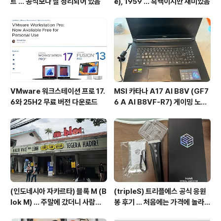
트 ... 공식보다 잘 정리되어 있음
e), 1959 ... 흑백이지만 재미있음
VMware 워크스테이션 프로 17.
MSI 카타나 A17 AI B8V (GF7
6와 25H2 무료 버전 다운로드
6 A AI B8VF-R7) 게이밍 노트
북 후기 ... 초등학생 게임용 노트북
(인도네시아 자카르타) 블록 M (B
(tripleS) 트리플에스 공식 응원
lok M) ... 주말에 갔더니 사람이
봉 후기 ... 처음에는 가격에 놀라고
너무 많음
기능에 또 놀람