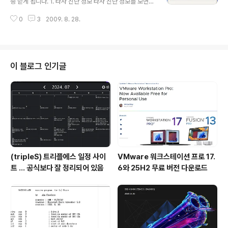
종 받게 됩니다. 1. 타사 진단 정보 타사 진단 정보를 보면
작성된 코드임을 알 수 있습니다. 0x00401000에 브레
몇몇 업체에서 진단하고 있습니다. 물론, 이때도 오진 가능
이크포인트(F9)를 걸고 달립니다. 0x00401045 에서 레
0
3
2009. 8. 28.
성을 항상 염두 해야합니다. 2. 파일 등록정보 확인 nVidia
지스트리를 읽어서 특정 값인지 비교합니다. 악성코드가 ..
에서 배포한 정상 파일로 착각할 수 있습니다. 3. 검색을 통
한 정상 파일과 비교 다행히 이런 파일은 인터넷을 검색해
보면 비교해 볼 수 있습니다. 4. 의심사항 파일을 퀵하게 봅
니다. 수상한 스트링은 없습니다만 다음 내용이 이상하네
이 블로그 인기글
요. - 디버깅 버전 : nVidia 에서 정식 배포한 파일이라면 r
elease 버전이어야함. 개발자 버전이 접수되었을 수 있
음. 이때는 접수된 고객 등을 확인해봄 - 인터넷 접속 기능 :
nVidia Movie Accelerator가 왜 인..
(tripleS) 트리플에스 일정 사이
VMware 워크스테이션 프로 17.
트 ... 공식보다 잘 정리되어 있음
6와 25H2 무료 버전 다운로드