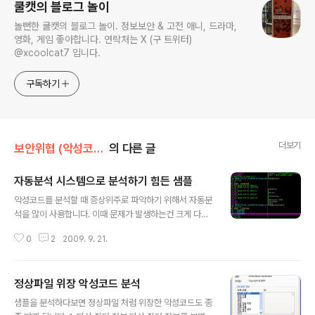
쿨캣의 블로그 놀이
놀뻔한 쿨캣의 블로그 놀이. 정보보안 & 고전 애니, 드라마,
영화, 게임 좋아합니다. 연락처는 X (구 트위터)
@xcoolcat7 입니다.
구독하기
더보기
보안위협 (악성코드, 취약점)/악성코드 (Malware)
의 다른 글
자동분석 시스템으로 분석하기 힘든 샘플
글 내용
악성코드를 분석할 때 증상위주로 파악하기 위해서 자동분
석을 많이 사용합니다. 이때 문제가 발생하는건 크게 다음
과 같습니다. 1. 자동분석 탐지 (가상환경, 모니터링 도구 등
0
2
2009. 9. 21.
의 유무) 2. 인자 값 필요 3. 특정 환경 필요 (설치된 다른
프로그램 등) 4. 기타 (더 있을텐데 생각이 안나서..) 2,3번
의 경우도 많은데 자동분석 시스템에서는 지극히 평범하고
정상파일 위장 악성코드 분석
정상적인 프로그램처럼 나옵니다. 하지만, 코드를 분석하
글 내용
면 원인을 알 수 있습니다. Ollydbg로 열어보면 실제 코드
샘플을 분석하다보면 정상파일 처럼 위장한 악성코드도 종
가 0x00401000 에서 시작하는 전형적인 비주얼 C 로