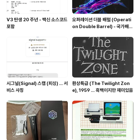
V3 탄생 20 주년 - 백신 소스코드
오퍼레이션 더블 배럴 (Operati
포함
on Double Barrel) - 국가배후
해킹조직의 한국 공격 주의 권고
시그널(Signal) 스캠 (피싱) ... 서
환상특급 (The Twilight Zon
비스 사칭
e), 1959 ... 흑백이지만 재미있음