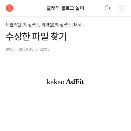
검색하기
쿨캣의 블로그 놀이
티스토리
보안위협 (악성코드, 취약점)/악성코드 (Malware)
수상한 파일 찾기
쿨캣7
2009. 10. 8. 22:00